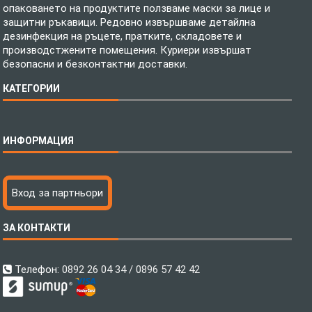
опаковането на продуктите ползваме маски за лице и
защитни ръкавици. Редовно извършваме детайлна
дезинфекция на ръцете, пратките, складовете и
производстжените помещения. Куриери извършат
безопасни и безконтактни доставки.
КАТЕГОРИИ
Спално бельо
ИНФОРМАЦИЯ
Бебешки спални комплекти
Шалтета
Тениски с пълноцветен печат
Технология на печатане
Вход за партньори
Хавлиени кърпи
Файлове за печат
Халати
Доставка
ЗА КОНТАКТИ
Пончо за водни спортове
Как да поръчам?
Микрофибърни Плажни Кърпи
Ценообразуване
Микрофибърни Велурени Кърпи
С какво сме различни?
Телефон:
0892 26 04 34 / 0896 57 42 42
Детски пончота
Контакти
Тениски
Общи Условия