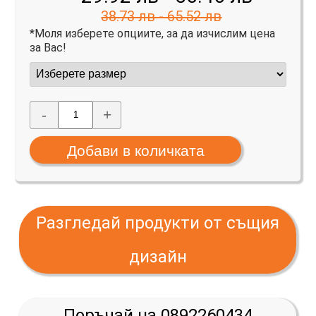
38.73 лв - 65.52 лв
*Моля изберете опциите, за да изчислим цена
за Вас!
-
+
Разгледай продукти от същия
дизайн
Поръчай на 0892260434