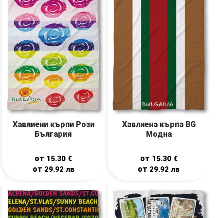
Хавлиени кърпи Рози
Хавлиена кърпа BG
България
Модна
от
от
15.30
€
15.30
€
от
от
29.92
лв
29.92
лв