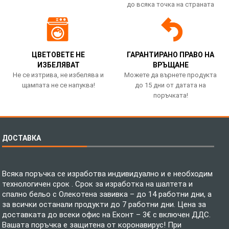
до всяка точка на страната
ЦВЕТОВЕТЕ НЕ
ГАРАНТИРАНО ПРАВО НА
ИЗБЕЛЯВАТ
ВРЪЩАНЕ
Не се изтрива, не избелява и
Можете да върнете продукта
щампата не се напуква!
до 15 дни от датата на
поръчката!
ДОСТАВКА
Всяка поръчка се изработва индивидуално и е необходим
технологичен срок . Срок за изработка на шалтета и
спално бельо с Олекотена завивка – до 14 работни дни, а
за всички останали продукти до 7 работни дни. Цена за
доставката до всеки офис на Еконт – 3€ с включен ДДС.
Вашата поръчка е защитена от коронавирус! При