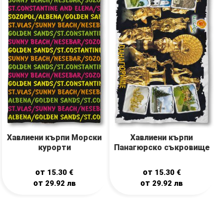
Хавлиени кърпи Морски
Хавлиени кърпи
курорти
Панагюрско съкровище
от
от
15.30
€
15.30
€
от
от
29.92
лв
29.92
лв