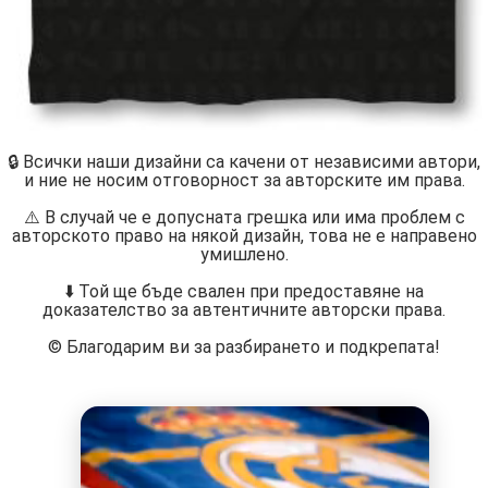
🔒 Всички наши дизайни са качени от независими автори,
и ние не носим отговорност за авторските им права.
⚠️ В случай че е допусната грешка или има проблем с
авторското право на някой дизайн, това не е направено
умишлено.
⬇️ Той ще бъде свален при предоставяне на
доказателство за автентичните авторски права.
©️ Благодарим ви за разбирането и подкрепата!