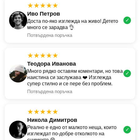
★★★★★
Иво Петров
✓
Доста по-яко изглежда на живо! Детето
много се зарадва 👌
Потвърдена поръчка
★★★★★
Теодора Иванова
Много рядко оставям коментари, но това
✓
наистина си заслужава ❤️ Изглежда
супер стилно и се пере без проблем.
Потвърдена поръчка
★★★★★
Никола Димитров
Реално е едно от малкото неща, които
✓
изглеждат по-добре отколкото на
снимките 😄