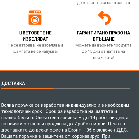
до всяка точка на страната
ЦВЕТОВЕТЕ НЕ
ГАРАНТИРАНО ПРАВО НА
ИЗБЕЛЯВАТ
ВРЪЩАНЕ
Не се изтрива, не избелява и
Можете да върнете продукта
щампата не се напуква!
до 15 дни от датата на
поръчката!
ДОСТАВКА
Всяка поръчка се изработва индивидуално и е необходим
технологичен срок . Срок за изработка на шалтета и
спално бельо с Олекотена завивка – до 14 работни дни, а
за всички останали продукти до 7 работни дни. Цена за
доставката до всеки офис на Еконт – 3€ с включен ДДС.
Вашата поръчка е защитена от коронавирус! При