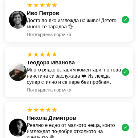
★★★★★
Иво Петров
✓
Доста по-яко изглежда на живо! Детето
много се зарадва 👌
Потвърдена поръчка
★★★★★
Теодора Иванова
Много рядко оставям коментари, но това
✓
наистина си заслужава ❤️ Изглежда
супер стилно и се пере без проблем.
Потвърдена поръчка
★★★★★
Никола Димитров
Реално е едно от малкото неща, които
✓
изглеждат по-добре отколкото на
снимките 😄