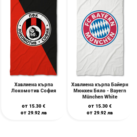
Хавлиена кърпа
Хавлиена кърпа Байерн
Локомотив София
Мюнхен Бяло - Bayern
München White
от
от
15.30
€
15.30
€
от
от
29.92
лв
29.92
лв