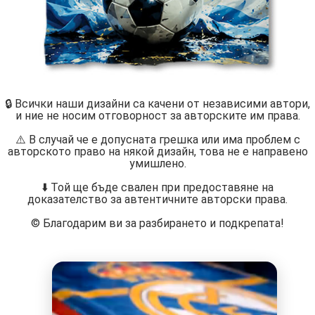
🔒 Всички наши дизайни са качени от независими автори,
и ние не носим отговорност за авторските им права.
⚠️ В случай че е допусната грешка или има проблем с
авторското право на някой дизайн, това не е направено
умишлено.
⬇️ Той ще бъде свален при предоставяне на
доказателство за автентичните авторски права.
©️ Благодарим ви за разбирането и подкрепата!