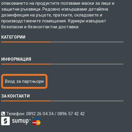
опаковането на продуктите ползваме маски за лице и
защитни ръкавици. Редовно извършваме детайлна
дезинфекция на ръцете, пратките, складовете и
производстжените помещения. Куриери извършат
безопасни и безконтактни доставки.
КАТЕГОРИИ
Спално бельо
ИНФОРМАЦИЯ
Бебешки спални комплекти
Шалтета
Тениски с пълноцветен печат
Технология на печатане
Вход за партньори
Хавлиени кърпи
Файлове за печат
Халати
Доставка
ЗА КОНТАКТИ
Пончо за водни спортове
Как да поръчам?
Микрофибърни Плажни Кърпи
Ценообразуване
Микрофибърни Велурени Кърпи
С какво сме различни?
Телефон:
0892 26 04 34 / 0896 57 42 42
Детски пончота
Контакти
Тениски
Общи Условия