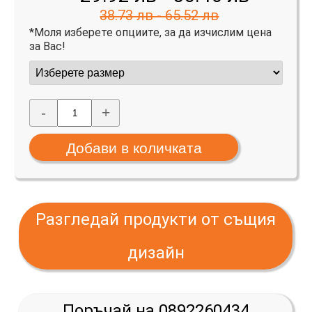
38.73 лв - 65.52 лв
*Моля изберете опциите, за да изчислим цена
за Вас!
-
+
Разгледай продукти от същия
дизайн
Поръчай на 0892260434