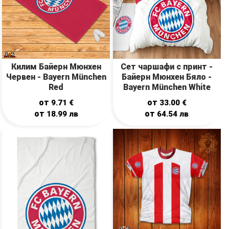
Килим Байерн Мюнхен
Сет чаршафи с принт -
Червен - Bayern München
Байерн Мюнхен Бяло -
Red
Bayern München White
от
от
9.71
€
33.00
€
от
от
18.99
лв
64.54
лв