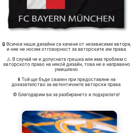
🔒 Всички наши дизайни са качени от независими автори,
и ние не носим отговорност за авторските им права.
⚠️ В случай че е допусната грешка или има проблем с
авторското право на някой дизайн, това не е направено
умишлено.
⬇️ Той ще бъде свален при предоставяне на
доказателство за автентичните авторски права.
©️ Благодарим ви за разбирането и подкрепата!