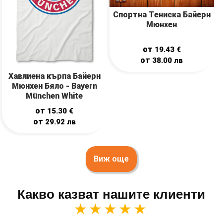
Спортна Тениска Байерн
Мюнхен
от
19.43
€
от
38.00
лв
Хавлиена кърпа Байерн
Мюнхен Бяло - Bayern
München White
от
15.30
€
от
29.92
лв
Виж още
Какво казват нашите клиенти
★★★★★