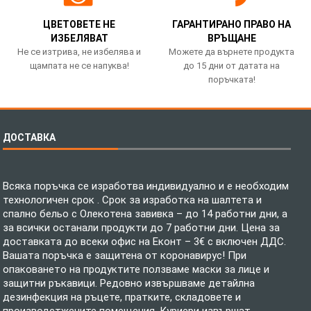
ЦВЕТОВЕТЕ НЕ
ГАРАНТИРАНО ПРАВО НА
ИЗБЕЛЯВАТ
ВРЪЩАНЕ
Не се изтрива, не избелява и
Можете да върнете продукта
щампата не се напуква!
до 15 дни от датата на
поръчката!
ДОСТАВКА
Всяка поръчка се изработва индивидуално и е необходим
технологичен срок . Срок за изработка на шалтета и
спално бельо с Олекотена завивка – до 14 работни дни, а
за всички останали продукти до 7 работни дни. Цена за
доставката до всеки офис на Еконт – 3€ с включен ДДС.
Вашата поръчка е защитена от коронавирус! При
опаковането на продуктите ползваме маски за лице и
защитни ръкавици. Редовно извършваме детайлна
дезинфекция на ръцете, пратките, складовете и
производстжените помещения. Куриери извършат