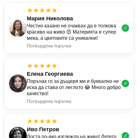
★★★★★
Мария Николова
Честно казано не очаквах да е толкова
✓
красиво на живо 😍 Материята е супер
мека, а цветовете са уникални!
Потвърдена поръчка
★★★★★
Елена Георгиева
Поръчах го за дъщеря ми и буквално не
✓
иска да става от леглото 😂 Много добро
качество!
Потвърдена поръчка
★★★★★
Иво Петров
✓
Доста по-яко изглежда на живо! Детето