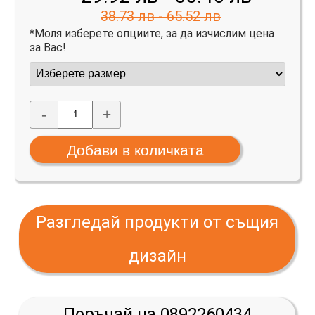
38.73 лв - 65.52 лв
*Моля изберете опциите, за да изчислим цена
за Вас!
-
+
Разгледай продукти от същия
дизайн
Поръчай на 0892260434