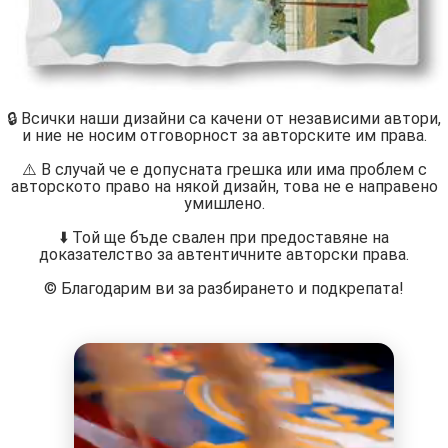
🔒 Всички наши дизайни са качени от независими автори,
и ние не носим отговорност за авторските им права.
⚠️ В случай че е допусната грешка или има проблем с
авторското право на някой дизайн, това не е направено
умишлено.
⬇️ Той ще бъде свален при предоставяне на
доказателство за автентичните авторски права.
©️ Благодарим ви за разбирането и подкрепата!