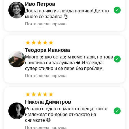
Иво Петров
✓
Доста по-яко изглежда на живо! Детето
много се зарадва 👌
Потвърдена поръчка
★★★★★
Теодора Иванова
Много рядко оставям коментари, но това
✓
наистина си заслужава ❤️ Изглежда
супер стилно и се пере без проблем.
Потвърдена поръчка
★★★★★
Никола Димитров
Реално е едно от малкото неща, които
✓
изглеждат по-добре отколкото на
снимките 😄
Потвърдена поръчка