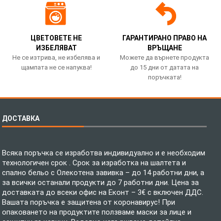
ЦВЕТОВЕТЕ НЕ
ГАРАНТИРАНО ПРАВО НА
ИЗБЕЛЯВАТ
ВРЪЩАНЕ
Не се изтрива, не избелява и
Можете да върнете продукта
щампата не се напуква!
до 15 дни от датата на
поръчката!
ДОСТАВКА
Всяка поръчка се изработва индивидуално и е необходим
технологичен срок . Срок за изработка на шалтета и
спално бельо с Олекотена завивка – до 14 работни дни, а
за всички останали продукти до 7 работни дни. Цена за
доставката до всеки офис на Еконт – 3€ с включен ДДС.
Вашата поръчка е защитена от коронавирус! При
опаковането на продуктите ползваме маски за лице и