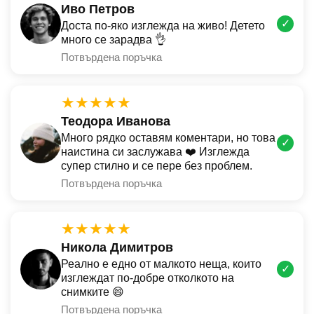
Иво Петров
✓
Доста по-яко изглежда на живо! Детето
много се зарадва 👌
Потвърдена поръчка
★★★★★
Теодора Иванова
Много рядко оставям коментари, но това
✓
наистина си заслужава ❤️ Изглежда
супер стилно и се пере без проблем.
Потвърдена поръчка
★★★★★
Никола Димитров
Реално е едно от малкото неща, които
✓
изглеждат по-добре отколкото на
снимките 😄
Потвърдена поръчка