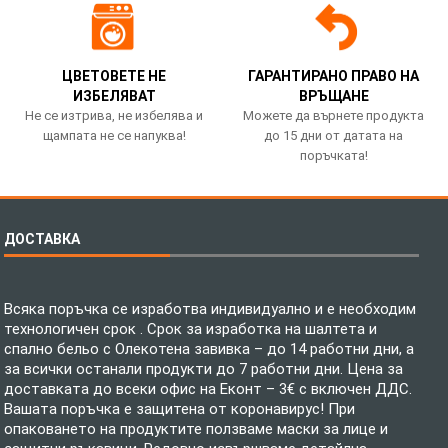
ЦВЕТОВЕТЕ НЕ
ГАРАНТИРАНО ПРАВО НА
ИЗБЕЛЯВАТ
ВРЪЩАНЕ
Не се изтрива, не избелява и
Можете да върнете продукта
щампата не се напуква!
до 15 дни от датата на
поръчката!
ДОСТАВКА
Всяка поръчка се изработва индивидуално и е необходим
технологичен срок . Срок за изработка на шалтета и
спално бельо с Олекотена завивка – до 14 работни дни, а
за всички останали продукти до 7 работни дни. Цена за
доставката до всеки офис на Еконт – 3€ с включен ДДС.
Вашата поръчка е защитена от коронавирус! При
опаковането на продуктите ползваме маски за лице и