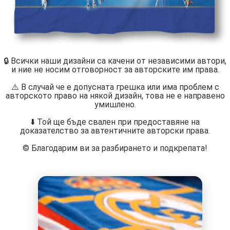
🔒 Всички наши дизайни са качени от независими автори,
и ние не носим отговорност за авторските им права.
⚠️ В случай че е допусната грешка или има проблем с
авторското право на някой дизайн, това не е направено
умишлено.
⬇️ Той ще бъде свален при предоставяне на
доказателство за автентичните авторски права.
©️ Благодарим ви за разбирането и подкрепата!