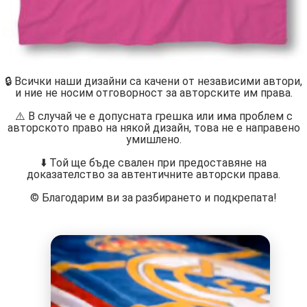
🔒 Всички наши дизайни са качени от независими автори,
и ние не носим отговорност за авторските им права.
⚠️ В случай че е допусната грешка или има проблем с
авторското право на някой дизайн, това не е направено
умишлено.
⬇️ Той ще бъде свален при предоставяне на
доказателство за автентичните авторски права.
©️ Благодарим ви за разбирането и подкрепата!