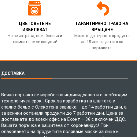
ЦВЕТОВЕТЕ НЕ
ГАРАНТИРАНО ПРАВО НА
ИЗБЕЛЯВАТ
ВРЪЩАНЕ
Не се изтрива, не избелява и
Можете да върнете продукта
щампата не се напуква!
до 15 дни от датата на
поръчката!
ДОСТАВКА
Всяка поръчка се изработва индивидуално и е необходим
технологичен срок . Срок за изработка на шалтета и
спално бельо с Олекотена завивка – до 14 работни дни, а
за всички останали продукти до 7 работни дни. Цена за
доставката до всеки офис на Еконт – 3€ с включен ДДС.
Вашата поръчка е защитена от коронавирус! При
опаковането на продуктите ползваме маски за лице и