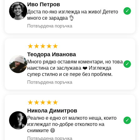
Иво Петров
✓
Доста по-яко изглежда на живо! Детето
много се зарадва 👌
Потвърдена поръчка
★★★★★
Теодора Иванова
Много рядко оставям коментари, но това
✓
наистина си заслужава ❤️ Изглежда
супер стилно и се пере без проблем.
Потвърдена поръчка
★★★★★
Никола Димитров
Реално е едно от малкото неща, които
✓
изглеждат по-добре отколкото на
снимките 😄
Потвърдена поръчка