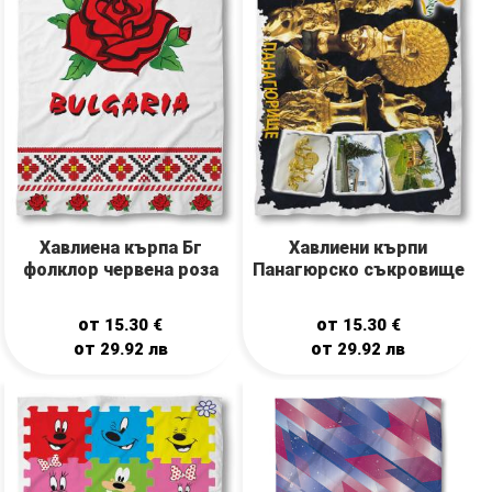
Хавлиена кърпа Бг
Хавлиени кърпи
фолклор червенa роза
Панагюрско съкровище
от
от
15.30
€
15.30
€
от
от
29.92
лв
29.92
лв