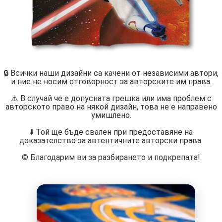
🔒 Всички наши дизайни са качени от независими автори,
и ние не носим отговорност за авторските им права.
⚠️ В случай че е допусната грешка или има проблем с
авторското право на някой дизайн, това не е направено
умишлено.
⬇️ Той ще бъде свален при предоставяне на
доказателство за автентичните авторски права.
©️ Благодарим ви за разбирането и подкрепата!