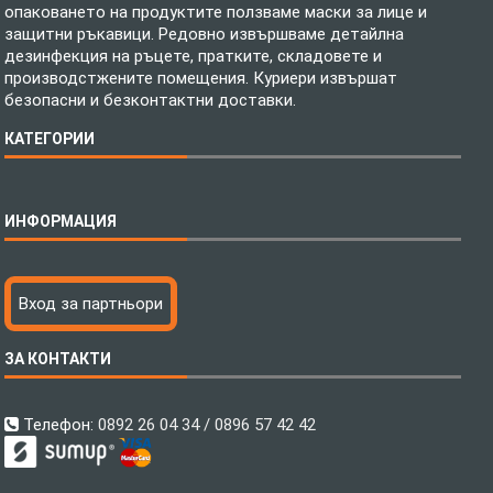
опаковането на продуктите ползваме маски за лице и
защитни ръкавици. Редовно извършваме детайлна
дезинфекция на ръцете, пратките, складовете и
производстжените помещения. Куриери извършат
безопасни и безконтактни доставки.
КАТЕГОРИИ
Спално бельо
ИНФОРМАЦИЯ
Бебешки спални комплекти
Шалтета
Тениски с пълноцветен печат
Технология на печатане
Вход за партньори
Хавлиени кърпи
Файлове за печат
Халати
Доставка
ЗА КОНТАКТИ
Пончо за водни спортове
Как да поръчам?
Микрофибърни Плажни Кърпи
Ценообразуване
Микрофибърни Велурени Кърпи
С какво сме различни?
Телефон:
0892 26 04 34 / 0896 57 42 42
Детски пончота
Контакти
Тениски
Общи Условия