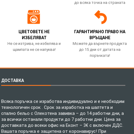
до всяка точка на страната
ЦВЕТОВЕТЕ НЕ
ГАРАНТИРАНО ПРАВО НА
ИЗБЕЛЯВАТ
ВРЪЩАНЕ
Не се изтрива, не избелява и
Можете да върнете продукта
щампата не се напуква!
до 15 дни от датата на
поръчката!
ДОСТАВКА
Всяка поръчка се изработва индивидуално и е необходим
технологичен срок . Срок за изработка на шалтета и
спално бельо с Олекотена завивка – до 14 работни дни, а
за всички останали продукти до 7 работни дни. Цена за
доставката до всеки офис на Еконт – 3€ с включен ДДС.
Вашата поръчка е защитена от коронавирус! При