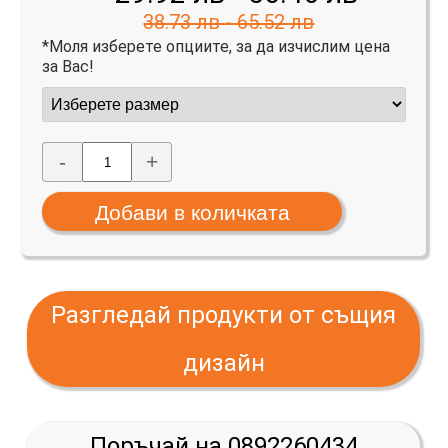
38.73 лв - 65.52 лв
*Моля изберете опциите, за да изчислим цена
за Вас!
-
+
Разгледай продукти от същия
дизайн
Поръчай на 0892260434