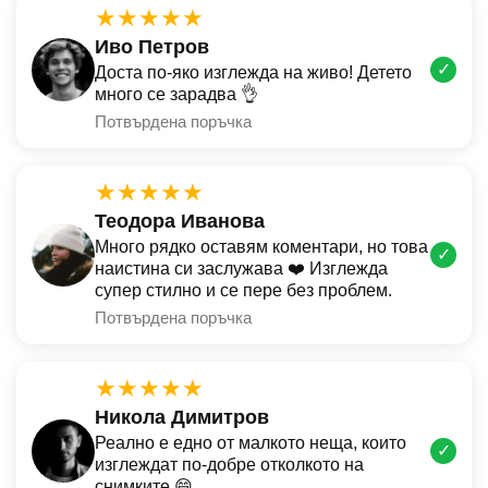
★★★★★
Иво Петров
✓
Доста по-яко изглежда на живо! Детето
много се зарадва 👌
Потвърдена поръчка
★★★★★
Теодора Иванова
Много рядко оставям коментари, но това
✓
наистина си заслужава ❤️ Изглежда
супер стилно и се пере без проблем.
Потвърдена поръчка
★★★★★
Никола Димитров
Реално е едно от малкото неща, които
✓
изглеждат по-добре отколкото на
снимките 😄