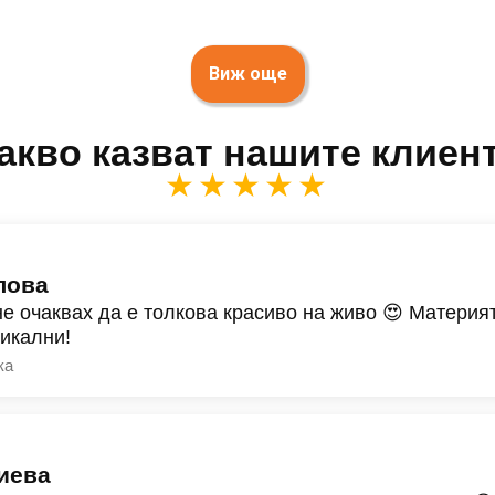
Виж още
акво казват нашите клиен
★★★★★
лова
не очаквах да е толкова красиво на живо 😍 Материят
никални!
ка
иева