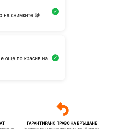
✓
о на снимките 😄
✓
 е още по-красив на
АТ
ГАРАНТИРАНО ПРАВО НА ВРЪЩАНЕ
мпата не
Можете да върнете продукта до 15 дни от