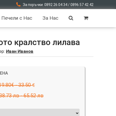
За поръчки: 0892 26 04 34 / 0896 57 42 42
Печели с Нас
За Нас
ото кралство лилава
ер:
Иван Иванов
ЦЕНА
19.80€ - 33.50
€
38.73 лв - 65.52 лв