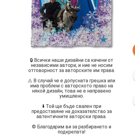
🔒 Всички наши дизайни са качени от
независими автори, и ние не носим
отговорност за авторските им права.
⚠️ В случай че е допусната грешка или
има проблем с авторското право на
някой дизайн, това не е направено
умишлено.
⬇️ Той ще бъде свален при
предоставяне на доказателство за
автентичните авторски права.
©️ Благодарим ви за разбирането и
подкрепата!