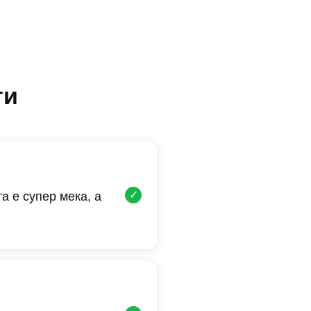
ти
✓
а е супер мека, а