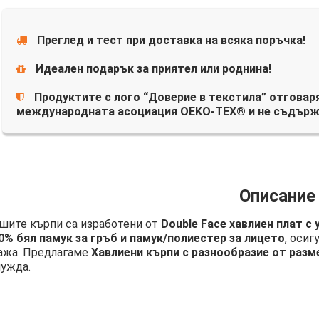
Преглед и тест при доставка на всяка поръчка!
Идеален подарък за приятел или роднина!
Продуктите с лого “Доверие в текстила” отговаря
международната асоциация OEKO-TEX® и не съдърж
Описание
шите кърпи са изработени от
Double Face хавлиен плат с
0% бял памук за гръб и памук/полиестер за лицето
, осиг
ажа. Предлагаме
Хавлиени кърпи с разнообразие от разм
нужда.