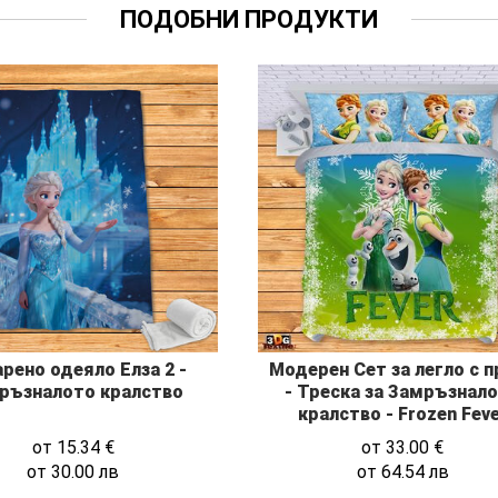
ПОДОБНИ ПРОДУКТИ
рено одеяло Елза 2 -
Модерен Сет за легло с п
ръзналото кралство
- Треска за Замръзнал
кралство - Frozen Fev
от
15.34
€
от
33.00
€
от
30.00
лв
от
64.54
лв