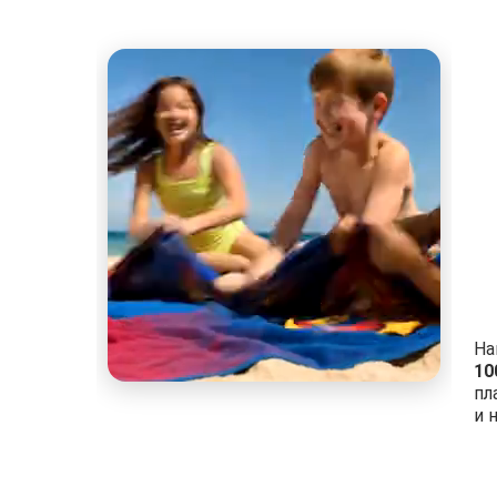
На
10
пл
и 