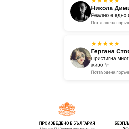
★★★★★
Никола Дим
Реално е едно 
Потвърдена поръч
★★★★★
Гергана Сто
Пристигна мног
живо ✨
Потвърдена поръч
ПРОИЗВЕДЕНО В БЪЛГАРИЯ
БЕЗПЛ
Made in EU Всички продукти се
ОФ