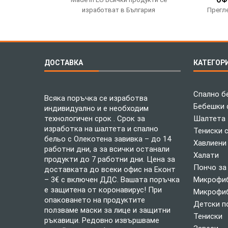
изработват в България
Прегле
ДОСТАВКА
КАТЕГОР
Спално б
Всяка поръчка се изработва
Бебешки 
индивидуално и е необходим
технологичен срок . Срок за
Шалтета
изработка на шалтета и спално
Тениски 
бельо с Олекотена завивка – до 14
Хавлиени
работни дни, а за всички останали
Халати
продукти до 7 работни дни. Цена за
Пончо за
доставката до всеки офис на Еконт
– 3€ с включен ДДС. Вашата поръчка
Микрофиб
е защитена от коронавирус! При
Микрофиб
опаковането на продуктите
Детски п
ползваме маски за лице и защитни
Тениски
ръкавици. Редовно извършваме