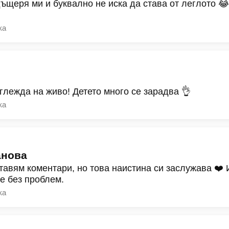
дъщеря ми и буквално не иска да става от леглото 
ка
зглежда на живо! Детето много се зарадва 👌
ка
анова
тавям коментари, но това наистина си заслужава ❤️
ре без проблем.
ка