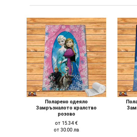
Поларено одеяло
Пола
Замръзналото кралство
Зам
розово
от
15.34
€
от
30.00
лв