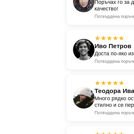
Поръчах го за 
качество!
Потвърдена поръч
★★★★★
Иво Петров
Доста по-яко и
Потвърдена поръч
★★★★★
Теодора Ив
Много рядко ос
стилно и се пе
Потвърдена поръч