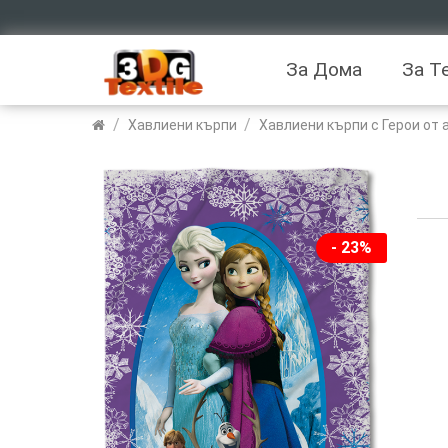
За Дома
За Т
/
/
Хавлиени кърпи
Хавлиени кърпи с Герои от
- 23%