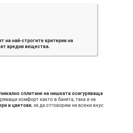
т на най-строгите критерии на
ат вредни вещества.
 уникално сплитане на нишката осигуряваща
уряващи комфорт както в банята, така и на
ери и цветове
, за да отговорим на всеки вкус