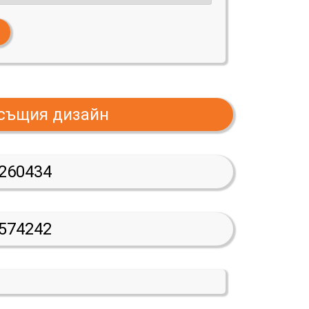
 същия дизайн
260434
574242