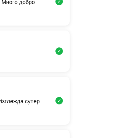
✓
 Много добро
✓
✓
 Изглежда супер