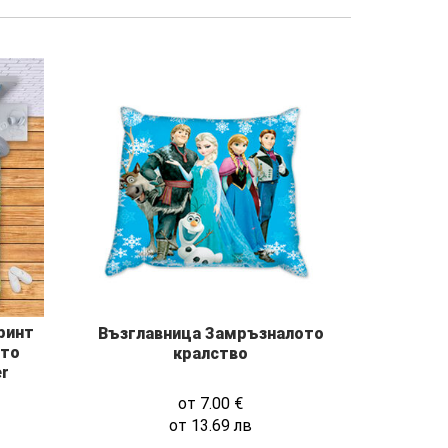
ринт
Възглавница Замръзналото
ото
кралство
er
от
7.00
€
от
13.69
лв