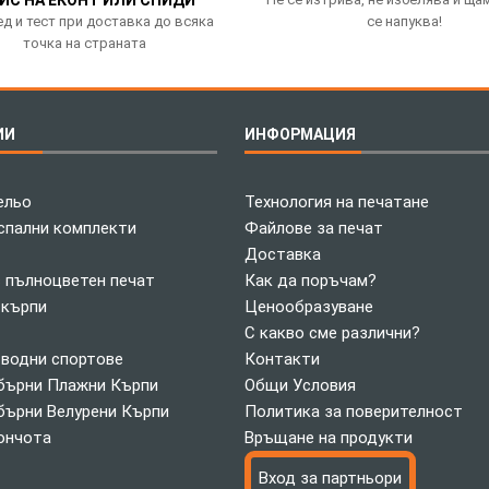
д и тест при доставка до всяка
се напуква!
точка на страната
ИИ
ИНФОРМАЦИЯ
ельо
Технология на печатане
спални комплекти
Файлове за печат
Доставка
с пълноцветен печат
Как да поръчам?
 кърпи
Ценообразуване
С какво сме различни?
 водни спортове
Контакти
ърни Плажни Кърпи
Общи Условия
ърни Велурени Кърпи
Политика за поверителност
ончота
Връщане на продукти
Вход за партньори