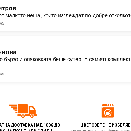
итров
от малкото неща, които изглеждат по-добре отколкот
ка
янова
о бързо и опаковката беше супер. А самият комплект
ка
АТНА ДОСТАВКА НАД 100€ ДО
ЦВЕТОВЕТЕ НЕ ИЗБЕЛЯВ
ИС НА ЕКОНТ ИЛИ СПИДИ
Не се изтрива, не избелява и ща