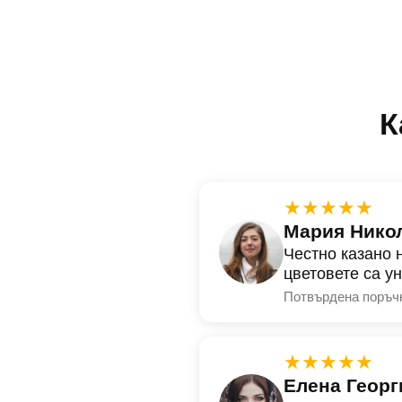
К
★★★★★
Мария Нико
Честно казано 
цветовете са у
Потвърдена поръч
★★★★★
Елена Георг