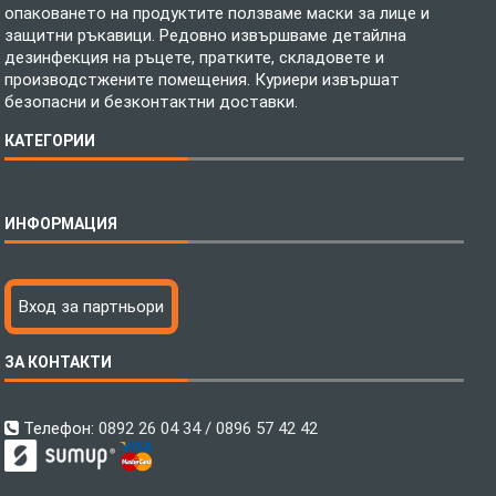
опаковането на продуктите ползваме маски за лице и
защитни ръкавици. Редовно извършваме детайлна
дезинфекция на ръцете, пратките, складовете и
производстжените помещения. Куриери извършат
безопасни и безконтактни доставки.
КАТЕГОРИИ
Спално бельо
ИНФОРМАЦИЯ
Бебешки спални комплекти
Шалтета
Тениски с пълноцветен печат
Технология на печатане
Вход за партньори
Хавлиени кърпи
Файлове за печат
Халати
Доставка
ЗА КОНТАКТИ
Пончо за водни спортове
Как да поръчам?
Микрофибърни Плажни Кърпи
Ценообразуване
Микрофибърни Велурени Кърпи
С какво сме различни?
Телефон:
0892 26 04 34 / 0896 57 42 42
Детски пончота
Контакти
Тениски
Общи Условия