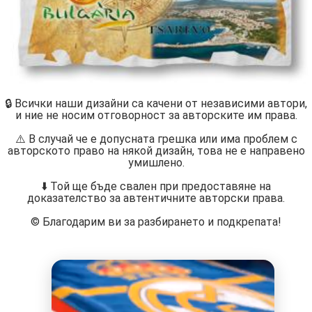
🔒 Всички наши дизайни са качени от независими автори,
и ние не носим отговорност за авторските им права.
⚠️ В случай че е допусната грешка или има проблем с
авторското право на някой дизайн, това не е направено
умишлено.
⬇️ Той ще бъде свален при предоставяне на
доказателство за автентичните авторски права.
©️ Благодарим ви за разбирането и подкрепата!