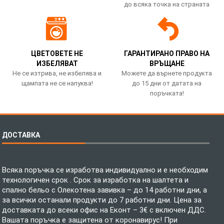
до всяка точка на страната
ЦВЕТОВЕТЕ НЕ
ГАРАНТИРАНО ПРАВО НА
ИЗБЕЛЯВАТ
ВРЪЩАНЕ
Не се изтрива, не избелява и
Можете да върнете продукта
щампата не се напуква!
до 15 дни от датата на
поръчката!
ДОСТАВКА
Всяка поръчка се изработва индивидуално и е необходим
технологичен срок . Срок за изработка на шалтета и
спално бельо с Олекотена завивка – до 14 работни дни, а
за всички останали продукти до 7 работни дни. Цена за
доставката до всеки офис на Еконт – 3€ с включен ДДС.
Вашата поръчка е защитена от коронавирус! При