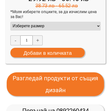
38.73 лв - 65.52 лв
*Моля изберете опциите, за да изчислим цена
за Вас!
-
+
Разгледай продукти от същия
дизайн
Поръчай на 0892260434