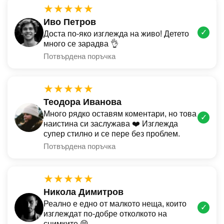
★★★★★
Иво Петров
✓
Доста по-яко изглежда на живо! Детето
много се зарадва 👌
Потвърдена поръчка
★★★★★
Теодора Иванова
Много рядко оставям коментари, но това
✓
наистина си заслужава ❤️ Изглежда
супер стилно и се пере без проблем.
Потвърдена поръчка
★★★★★
Никола Димитров
Реално е едно от малкото неща, които
✓
изглеждат по-добре отколкото на
снимките 😄