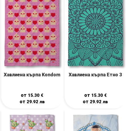
Хавлиена кърпа Kondom
Хавлиенa кърпa Етно 3
от
от
15.30
€
15.30
€
от
от
29.92
лв
29.92
лв