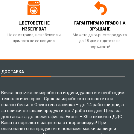
ЦВЕТОВЕТЕ НЕ
ГАРАНТИРАНО ПРАВО НА
ИЗБЕЛЯВАТ
ВРЪЩАНЕ
Не се изтрива, не избелява и
Можете да върнете продукта
щампата не се напуква!
до 15 дни от датата на
поръчката!
ДОСТАВКА
Всяка поръчка се изработва индивидуално и е необходим
технологичен срок . Срок за изработка на шалтета и
спално бельо с Олекотена завивка – до 14 работни дни, а
за всички останали продукти до 7 работни дни. Цена за
доставката до всеки офис на Еконт – 3€ с включен ДДС.
Вашата поръчка е защитена от коронавирус! При
опаковането на продуктите ползваме маски за лице и