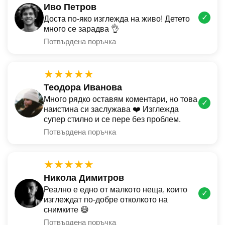
Иво Петров
✓
Доста по-яко изглежда на живо! Детето
много се зарадва 👌
Потвърдена поръчка
★★★★★
Теодора Иванова
Много рядко оставям коментари, но това
✓
наистина си заслужава ❤️ Изглежда
супер стилно и се пере без проблем.
Потвърдена поръчка
★★★★★
Никола Димитров
Реално е едно от малкото неща, които
✓
изглеждат по-добре отколкото на
снимките 😄
Потвърдена поръчка