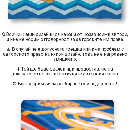
🔒 Всички наши дизайни са качени от независими автори,
и ние не носим отговорност за авторските им права.
⚠️ В случай че е допусната грешка или има проблем с
авторското право на някой дизайн, това не е направено
умишлено.
⬇️ Той ще бъде свален при предоставяне на
доказателство за автентичните авторски права.
©️ Благодарим ви за разбирането и подкрепата!