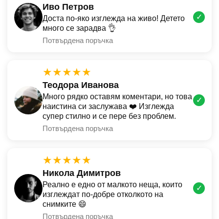
Иво Петров
✓
Доста по-яко изглежда на живо! Детето
много се зарадва 👌
Потвърдена поръчка
★★★★★
Теодора Иванова
Много рядко оставям коментари, но това
✓
наистина си заслужава ❤️ Изглежда
супер стилно и се пере без проблем.
Потвърдена поръчка
★★★★★
Никола Димитров
Реално е едно от малкото неща, които
✓
изглеждат по-добре отколкото на
снимките 😄
Потвърдена поръчка