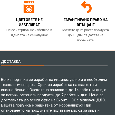
ЦВЕТОВЕТЕ НЕ
ГАРАНТИРАНО ПРАВО НА
ИЗБЕЛЯВАТ
ВРЪЩАНЕ
Не се изтрива, не избелява и
Можете да върнете продукта
щампата не се напуква!
до 15 дни от датата на
поръчката!
ДОСТАВКА
Всяка поръчка се изработва индивидуално и е необходим
технологичен срок . Срок за изработка на шалтета и
спално бельо с Олекотена завивка – до 14 работни дни, а
за всички останали продукти до 7 работни дни. Цена за
доставката до всеки офис на Еконт – 3€ с включен ДДС.
Вашата поръчка е защитена от коронавирус! При
опаковането на продуктите ползваме маски за лице и