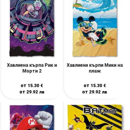
Хавлиена кърпа Рик и
Хавлиени кърпи Мики на
Морти 2
плаж
от
от
15.30
€
15.30
€
от
от
29.92
лв
29.92
лв