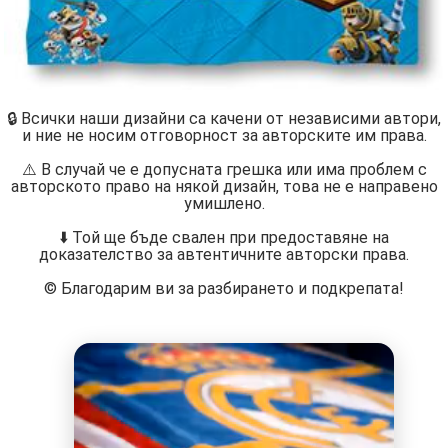
🔒 Всички наши дизайни са качени от независими автори,
и ние не носим отговорност за авторските им права.
⚠️ В случай че е допусната грешка или има проблем с
авторското право на някой дизайн, това не е направено
умишлено.
⬇️ Той ще бъде свален при предоставяне на
доказателство за автентичните авторски права.
©️ Благодарим ви за разбирането и подкрепата!