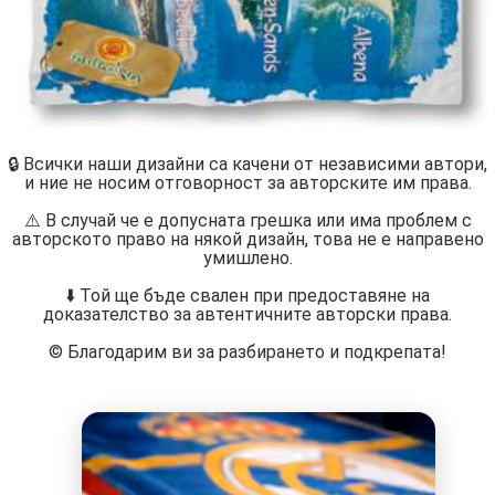
🔒 Всички наши дизайни са качени от независими автори,
и ние не носим отговорност за авторските им права.
⚠️ В случай че е допусната грешка или има проблем с
авторското право на някой дизайн, това не е направено
умишлено.
⬇️ Той ще бъде свален при предоставяне на
доказателство за автентичните авторски права.
©️ Благодарим ви за разбирането и подкрепата!