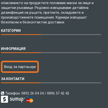
опаковането на продуктите ползваме маски за лице и
защитни ръкавици. Редовно извършваме детайлна
дезинфекция на ръцете, пратките, складовете и
производстжените помещения. Куриери извършат
безопасни и безконтактни доставки.
КАТЕГОРИИ
Спално бельо
ИНФОРМАЦИЯ
Бебешки спални комплекти
Шалтета
Тениски с пълноцветен печат
Технология на печатане
Вход за партньори
Хавлиени кърпи
Файлове за печат
Халати
Доставка
ЗА КОНТАКТИ
Пончо за водни спортове
Как да поръчам?
Микрофибърни Плажни Кърпи
Ценообразуване
Микрофибърни Велурени Кърпи
С какво сме различни?
Телефон:
0892 26 04 34 / 0896 57 42 42
Детски пончота
Контакти
Тениски
Общи Условия