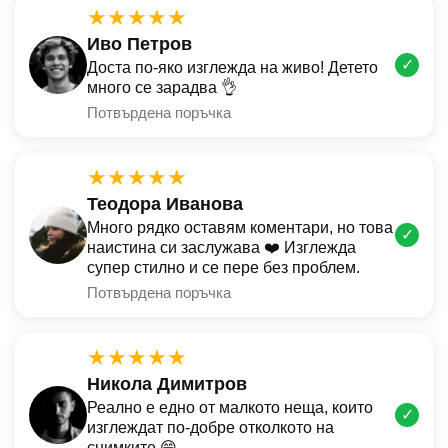
★★★★★
Иво Петров
✓
Доста по-яко изглежда на живо! Детето
много се зарадва 👌
Потвърдена поръчка
★★★★★
Теодора Иванова
Много рядко оставям коментари, но това
✓
наистина си заслужава ❤️ Изглежда
супер стилно и се пере без проблем.
Потвърдена поръчка
★★★★★
Никола Димитров
Реално е едно от малкото неща, които
✓
изглеждат по-добре отколкото на
снимките 😄