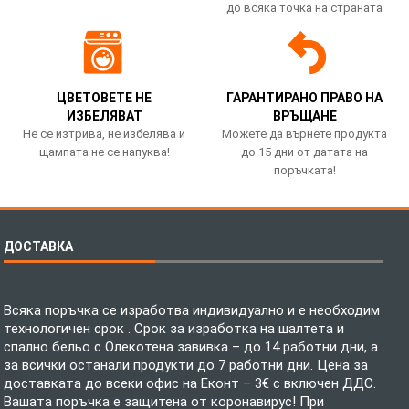
до всяка точка на страната
ЦВЕТОВЕТЕ НЕ
ГАРАНТИРАНО ПРАВО НА
ИЗБЕЛЯВАТ
ВРЪЩАНЕ
Не се изтрива, не избелява и
Можете да върнете продукта
щампата не се напуква!
до 15 дни от датата на
поръчката!
ДОСТАВКА
Всяка поръчка се изработва индивидуално и е необходим
технологичен срок . Срок за изработка на шалтета и
спално бельо с Олекотена завивка – до 14 работни дни, а
за всички останали продукти до 7 работни дни. Цена за
доставката до всеки офис на Еконт – 3€ с включен ДДС.
Вашата поръчка е защитена от коронавирус! При