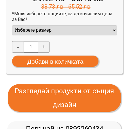
38.73 лв - 65.52 лв
*Моля изберете опциите, за да изчислим цена
за Вас!
-
+
Разгледай продукти от същия
дизайн
Поръчай на 0892260434