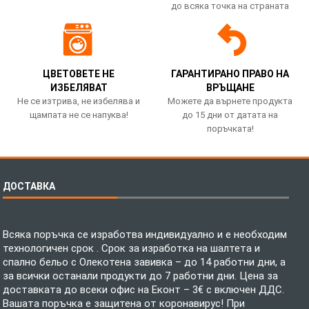
до всяка точка на страната
ЦВЕТОВЕТЕ НЕ
ГАРАНТИРАНО ПРАВО НА
ИЗБЕЛЯВАТ
ВРЪЩАНЕ
Не се изтрива, не избелява и
Можете да върнете продукта
щампата не се напуква!
до 15 дни от датата на
поръчката!
ДОСТАВКА
Всяка поръчка се изработва индивидуално и е необходим
технологичен срок . Срок за изработка на шалтета и
спално бельо с Олекотена завивка – до 14 работни дни, а
за всички останали продукти до 7 работни дни. Цена за
доставката до всеки офис на Еконт – 3€ с включен ДДС.
Вашата поръчка е защитена от коронавирус! При