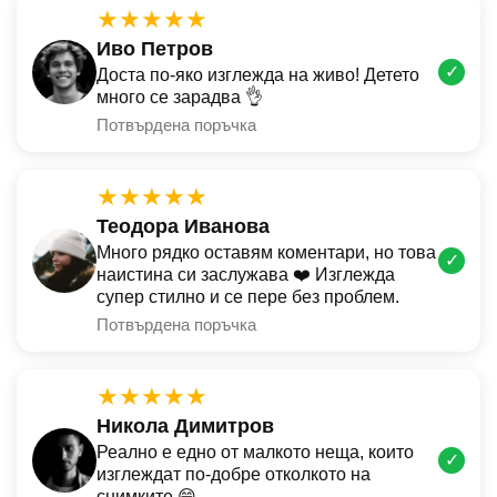
★★★★★
Иво Петров
✓
Доста по-яко изглежда на живо! Детето
много се зарадва 👌
Потвърдена поръчка
★★★★★
Теодора Иванова
Много рядко оставям коментари, но това
✓
наистина си заслужава ❤️ Изглежда
супер стилно и се пере без проблем.
Потвърдена поръчка
★★★★★
Никола Димитров
Реално е едно от малкото неща, които
✓
изглеждат по-добре отколкото на
снимките 😄