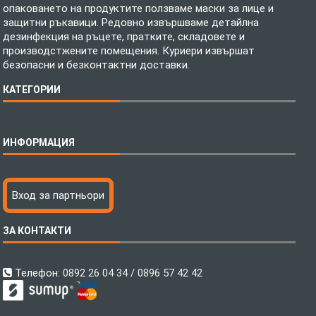
опаковането на продуктите ползваме маски за лице и
защитни ръкавици. Редовно извършваме детайлна
дезинфекция на ръцете, пратките, складовете и
производстжените помещения. Куриери извършат
безопасни и безконтактни доставки.
КАТЕГОРИИ
Спално бельо
ИНФОРМАЦИЯ
Бебешки спални комплекти
Шалтета
Тениски с пълноцветен печат
Технология на печатане
Вход за партньори
Хавлиени кърпи
Файлове за печат
Халати
Доставка
ЗА КОНТАКТИ
Пончо за водни спортове
Как да поръчам?
Микрофибърни Плажни Кърпи
Ценообразуване
Микрофибърни Велурени Кърпи
С какво сме различни?
Телефон:
0892 26 04 34 / 0896 57 42 42
Детски пончота
Контакти
Тениски
Общи Условия