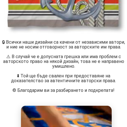
🔒 Всички наши дизайни са качени от независими автори,
и ние не носим отговорност за авторските им права.
⚠️ В случай че е допусната грешка или има проблем с
авторското право на някой дизайн, това не е направено
умишлено.
⬇️ Той ще бъде свален при предоставяне на
доказателство за автентичните авторски права.
©️ Благодарим ви за разбирането и подкрепата!