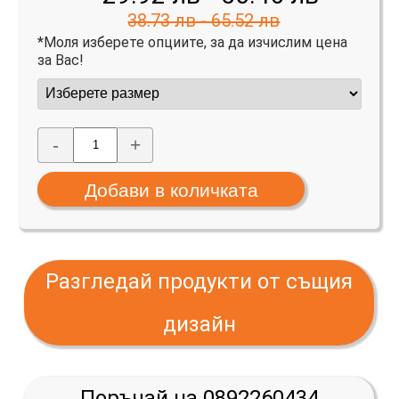
38.73 лв - 65.52 лв
*Моля изберете опциите, за да изчислим цена
за Вас!
-
+
Разгледай продукти от същия
дизайн
Поръчай на 0892260434