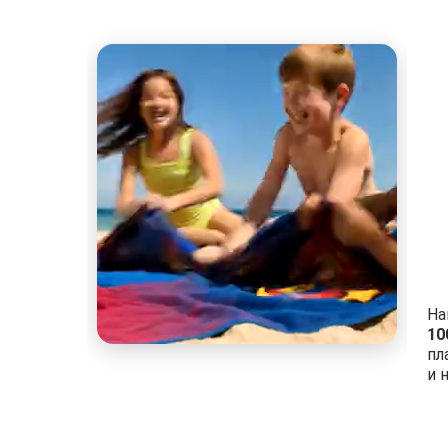
На
10
пл
и 