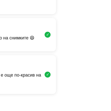
✓
о на снимките 😄
✓
 е още по-красив на