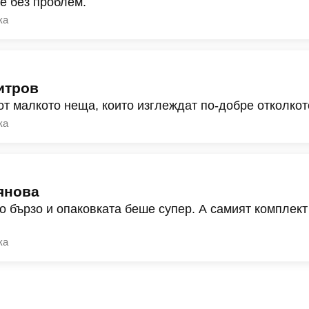
ре без проблем.
ка
итров
от малкото неща, които изглеждат по-добре отколкот
ка
янова
о бързо и опаковката беше супер. А самият комплект
ка