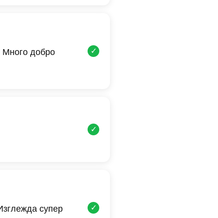
✓
 Много добро
✓
✓
 Изглежда супер