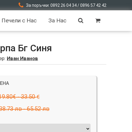
За поръчки: 0892 26 04 34 / 0896 57 42 42
Печели с Нас
За Нас
рпа Бг Синя
ер:
Иван Иванов
ЦЕНА
19.80€ - 33.50
€
38.73 лв - 65.52 лв