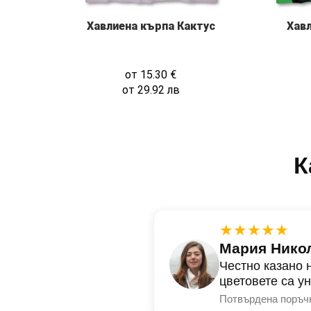
Хавлиена кърпа Кактус
Хав
от
15.30
€
от
29.92
лв
К
★★★★★
Мария Нико
Честно казано 
цветовете са у
Потвърдена поръч