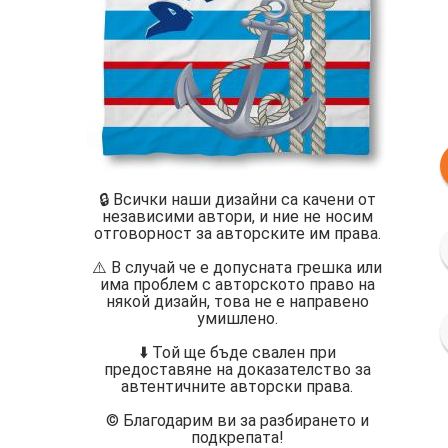
🔒 Всички наши дизайни са качени от
независими автори, и ние не носим
отговорност за авторските им права.
⚠️ В случай че е допусната грешка или
има проблем с авторското право на
някой дизайн, това не е направено
умишлено.
⬇️ Той ще бъде свален при
предоставяне на доказателство за
автентичните авторски права.
©️ Благодарим ви за разбирането и
подкрепата!