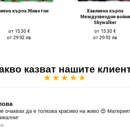
лиена кърпа Животни
Хавлиена кърпа
Междузвездни войни
Skywalker
от
15.30
€
от
15.30
€
от
29.92
лв
от
29.92
лв
акво казват нашите клиен
★★★★★
лова
не очаквах да е толкова красиво на живо 😍 Материят
никални!
ка