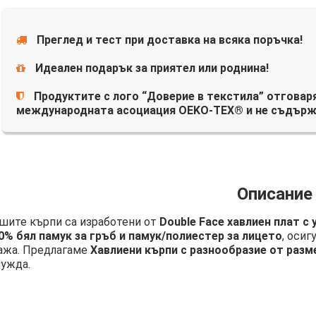
Преглед и тест при доставка на всяка поръчка!
Идеален подарък за приятел или роднина!
Продуктите с лого “Доверие в текстила” отговаря
международната асоциация OEKO-TEX® и не съдърж
Описание
шите кърпи са изработени от
Double Face хавлиен плат с
0% бял памук за гръб и памук/полиестер за лицето
, осиг
ажа. Предлагаме
Хавлиени кърпи с разнообразие от разм
нужда.