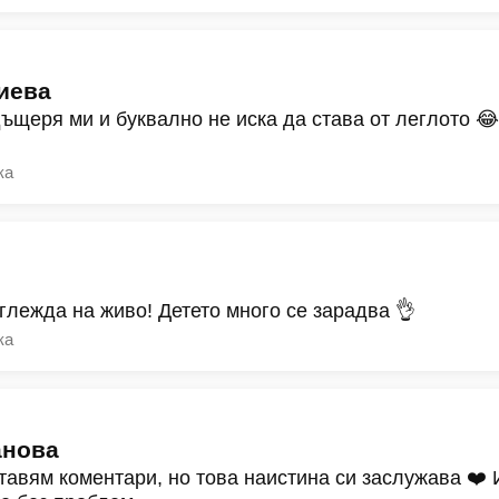
иева
дъщеря ми и буквално не иска да става от леглото 
ка
зглежда на живо! Детето много се зарадва 👌
ка
анова
тавям коментари, но това наистина си заслужава ❤️