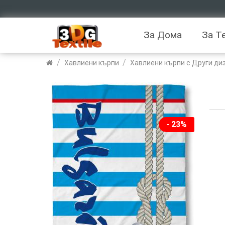
За Дома
За Т
/
/
Хавлиени кърпи
Хавлиени кърпи с Други ди
- 23%