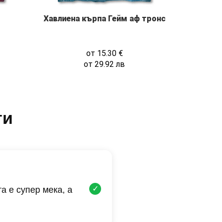
Хавлиена кърпа Гейм аф тронс
от
15.30
€
от
29.92
лв
ти
✓
а е супер мека, а