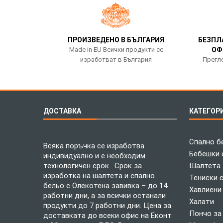
ПРОИЗВЕДЕНО В БЪЛГАРИЯ
БЕЗПЛ
Made in EU Всички продукти се
ОФ
изработват в България
Прегле
ДОСТАВКА
КАТЕГОР
Спално б
Всяка поръчка се изработва
Бебешки 
индивидуално и е необходим
технологичен срок . Срок за
Шалтета
изработка на шалтета и спално
Тениски 
бельо с Олекотена завивка – до 14
Хавлиени
работни дни, а за всички останали
Халати
продукти до 7 работни дни. Цена за
Пончо за
доставката до всеки офис на Еконт