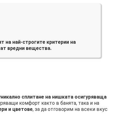
т на най-строгите критерии на
ат вредни вещества.
 уникално сплитане на нишката осигуряваща
уряващи комфорт както в банята, така и на
ери и цветове
, за да отговорим на всеки вкус