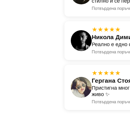
стилно и се пе
Потвърдена поръч
★★★★★
Никола Дим
Реално е едно 
Потвърдена поръч
★★★★★
Гергана Сто
Пристигна мног
живо ✨
Потвърдена поръч