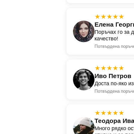
★★★★★
Елена Георг
Поръчах го за 
качество!
Потвърдена поръч
★★★★★
Иво Петров
Доста по-яко и
Потвърдена поръч
★★★★★
Теодора Ив
Много рядко ос