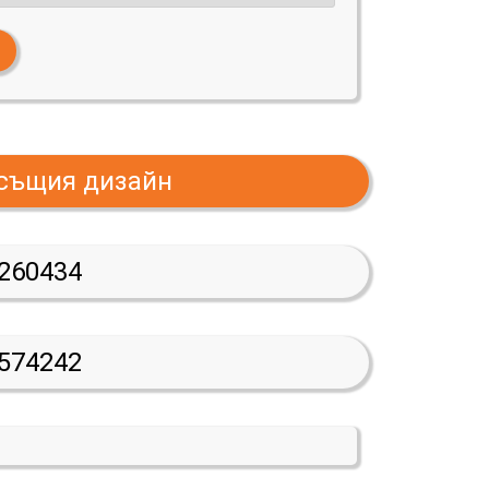
 същия дизайн
260434
574242