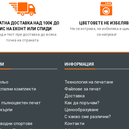
АТНА ДОСТАВКА НАД 100€ ДО
ЦВЕТОВЕТЕ НЕ ИЗБЕЛЯВ
ИС НА ЕКОНТ ИЛИ СПИДИ
Не се изтрива, не избелява и ща
д и тест при доставка до всяка
се напуква!
точка на страната
ИИ
ИНФОРМАЦИЯ
ельо
Технология на печатане
спални комплекти
Файлове за печат
Доставка
с пълноцветен печат
Как да поръчам?
 кърпи
Ценообразуване
С какво сме различни?
 водни спортове
Контакти