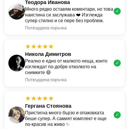
Теодора Иванова
Много рядко оставям коментари, но това
✓
наистина си заслужава ❤️ Изглежда
супер стилно и се пере без проблем.
Потвърдена поръчка
★★★★★
Никола Димитров
Реално е едно от малкото неща, които
✓
изглеждат по-добре отколкото на
снимките 😄
Потвърдена поръчка
★★★★★
Гергана Стоянова
Пристигна много бързо и опаковката
✓
беше супер. А самият комплект е още
по-красив на живо ✨