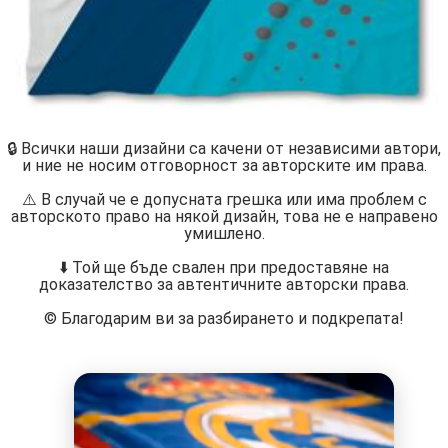
🔒 Всички наши дизайни са качени от независими автори,
и ние не носим отговорност за авторските им права.
⚠️ В случай че е допусната грешка или има проблем с
авторското право на някой дизайн, това не е направено
умишлено.
⬇️ Той ще бъде свален при предоставяне на
доказателство за автентичните авторски права.
©️ Благодарим ви за разбирането и подкрепата!