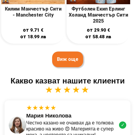
Килим Манчестър Сити
Футболен Екип Ерлинг
- Manchester City
Холанд Манчестър Сити
2025
от
от
9.71
€
29.90
€
от
от
18.99
лв
58.48
лв
Виж още
Какво казват нашите клиенти
★★★★★
★★★★★
Мария Николова
Честно казано не очаквах да е толкова
✓
красиво на живо 😍 Материята е супер
мека, а цветовете са уникални!