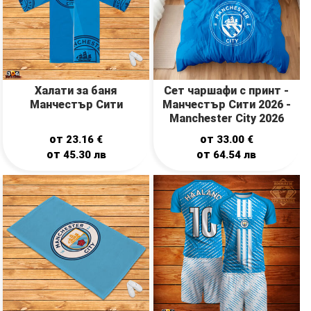
Халати за баня
Сет чаршафи с принт -
Манчестър Сити
Манчестър Сити 2026 -
Manchester City 2026
от
от
23.16
€
33.00
€
от
от
45.30
лв
64.54
лв