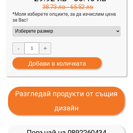
38.73 лв - 65.52 лв
*Моля изберете опциите, за да изчислим цена
за Вас!
-
+
Разгледай продукти от същия
дизайн
Поръчай на 0892260434