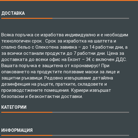
ДОСТАВКА
Всяка поръчка се изработва индивидуално и е необходим
технологичен срок . Срок за изработка на шалтета и
спално бельо с Олекотена завивка – до 14 работни дни, а
за всички останали продукти до 7 работни дни. Цена за
доставката до всеки офис на Еконт – 3€ с включен ДДС.
Вашата поръчка е защитена от коронавирус! При
опаковането на продуктите ползваме маски за лице и
защитни ръкавици. Редовно извършваме детайлна
дезинфекция на ръцете, пратките, складовете и
производстжените помещения. Куриери извършат
безопасни и безконтактни доставки.
КАТЕГОРИИ
Спално бельо
ИНФОРМАЦИЯ
Бебешки спални комплекти