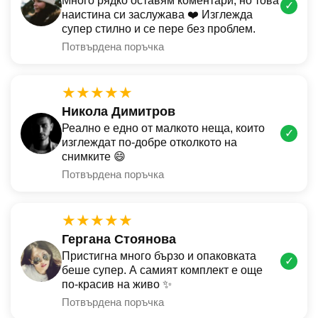
Много рядко оставям коментари, но това
✓
наистина си заслужава ❤️ Изглежда
супер стилно и се пере без проблем.
Потвърдена поръчка
★★★★★
Никола Димитров
Реално е едно от малкото неща, които
✓
изглеждат по-добре отколкото на
снимките 😄
Потвърдена поръчка
★★★★★
Гергана Стоянова
Пристигна много бързо и опаковката
✓
беше супер. А самият комплект е още
по-красив на живо ✨
Потвърдена поръчка