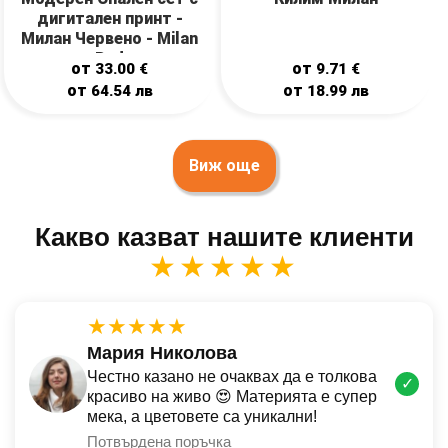
дигитален принт -
Милан Червено - Milan
Red
от
от
33.00
€
9.71
€
от
от
64.54
лв
18.99
лв
Виж още
Какво казват нашите клиенти
★★★★★
★★★★★
Мария Николова
Честно казано не очаквах да е толкова
✓
красиво на живо 😍 Материята е супер
мека, а цветовете са уникални!
Потвърдена поръчка