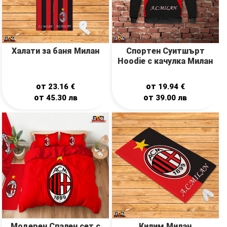
Халати за баня Милан
Спортен Суитшърт
Hoodie с качулка Милан
от
от
23.16
€
19.94
€
от
от
45.30
лв
39.00
лв
Модерен Спален сет с
Килим Милан