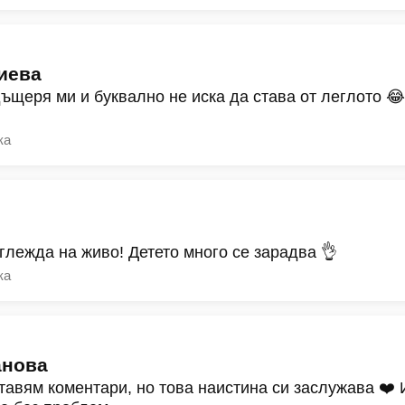
иева
дъщеря ми и буквално не иска да става от леглото 
ка
зглежда на живо! Детето много се зарадва 👌
ка
анова
тавям коментари, но това наистина си заслужава ❤️