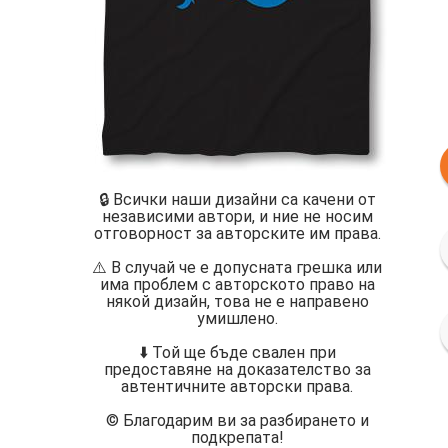
🔒 Всички наши дизайни са качени от
независими автори, и ние не носим
отговорност за авторските им права.
⚠️ В случай че е допусната грешка или
има проблем с авторското право на
някой дизайн, това не е направено
умишлено.
⬇️ Той ще бъде свален при
предоставяне на доказателство за
автентичните авторски права.
©️ Благодарим ви за разбирането и
подкрепата!