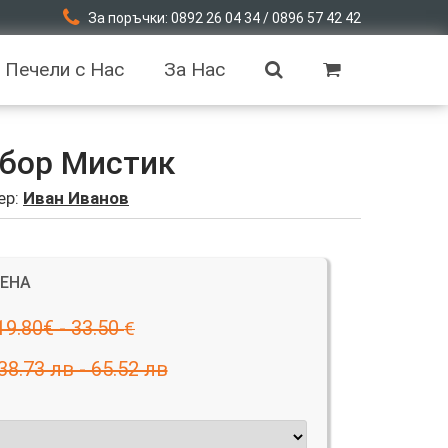
За поръчки: 0892 26 04 34 / 0896 57 42 42
Печели с Нас
За Нас
тбор Мистик
ер:
Иван Иванов
ЦЕНА
19.80€ - 33.50
€
38.73 лв - 65.52 лв