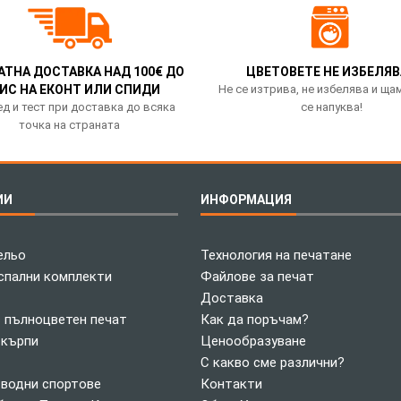
АТНА ДОСТАВКА НАД 100€ ДО
ЦВЕТОВЕТЕ НЕ ИЗБЕЛЯВ
ИС НА ЕКОНТ ИЛИ СПИДИ
Не се изтрива, не избелява и ща
д и тест при доставка до всяка
се напуква!
точка на страната
ИИ
ИНФОРМАЦИЯ
ельо
Технология на печатане
спални комплекти
Файлове за печат
Доставка
с пълноцветен печат
Как да поръчам?
 кърпи
Ценообразуване
С какво сме различни?
 водни спортове
Контакти