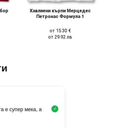
тбор
Хавлиени кърпи Мерцедес
Петронас Формула 1
от
15.30
€
от
29.92
лв
ти
✓
а е супер мека, а