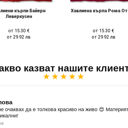
Хавлиена кърпа Рома О
лиени кърпи Байерн
Леверкусен
от
15.30
€
от
15.30
€
от
29.92
лв
от
29.92
лв
акво казват нашите клиен
★★★★★
лова
не очаквах да е толкова красиво на живо 😍 Материят
никални!
ка