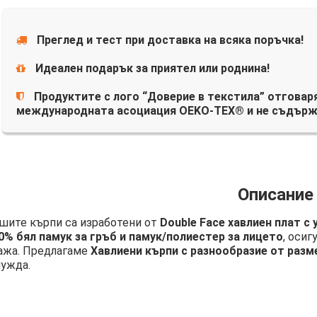
Преглед и тест при доставка на всяка поръчка!
Идеален подарък за приятел или роднина!
Продуктите с лого “Доверие в текстила” отговаря
международната асоциация OEKO-TEX® и не съдърж
Описание
шите кърпи са изработени от
Double Face хавлиен плат с
0% бял памук за гръб и памук/полиестер за лицето
, осиг
ажа. Предлагаме
Хавлиени кърпи с разнообразие от разм
нужда.