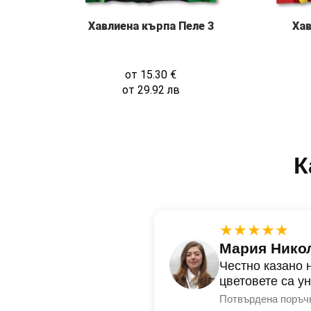
Хавлиена кърпа Пеле 3
Хав
от
15.30
€
от
29.92
лв
К
★★★★★
Мария Нико
Честно казано 
цветовете са у
Потвърдена поръч