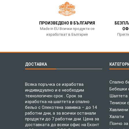
ПРОИЗВЕДЕНО В БЪЛГАРИЯ
БЕЗПЛ
Made in EU Всички продукти се
ОФ
изработват в България
Прегле
ДОСТАВКА
КАТЕГОР
Спално б
Всяка поръчка се изработва
Бебешки 
индивидуално и е необходим
технологичен срок . Срок за
Шалтета
изработка на шалтета и спално
Тениски 
бельо с Олекотена завивка – до 14
Хавлиени
работни дни, а за всички останали
Халати
продукти до 7 работни дни. Цена за
Пончо за
доставката до всеки офис на Еконт