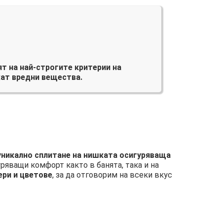
т на най-строгите критерии на
ат вредни вещества.
 уникално сплитане на нишката осигуряваща
уряващи комфорт както в банята, така и на
ери и цветове
, за да отговорим на всеки вкус