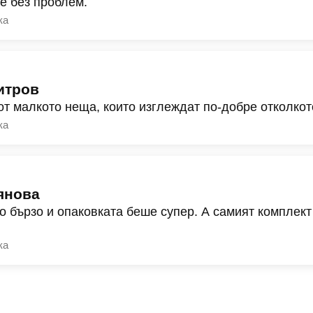
ре без проблем.
ка
итров
от малкото неща, които изглеждат по-добре отколкот
ка
янова
о бързо и опаковката беше супер. А самият комплект
ка