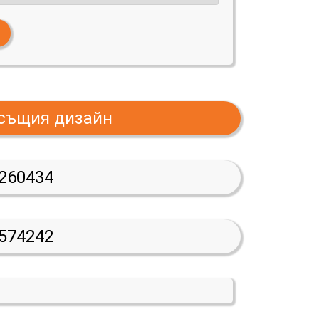
 същия дизайн
260434
574242