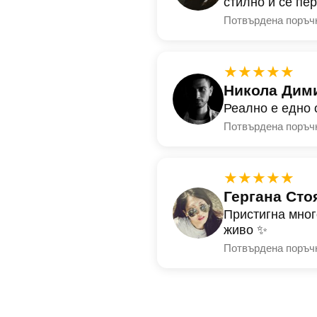
стилно и се пе
Потвърдена поръч
★★★★★
Никола Дим
Реално е едно 
Потвърдена поръч
★★★★★
Гергана Сто
Пристигна мног
живо ✨
Потвърдена поръч