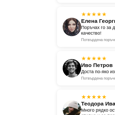
★★★★★
Елена Георг
Поръчах го за 
качество!
Потвърдена поръч
★★★★★
Иво Петров
Доста по-яко и
Потвърдена поръч
★★★★★
Теодора Ив
Много рядко ос