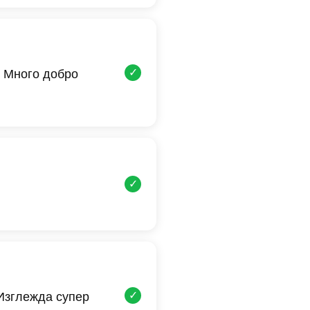
✓
 Много добро
✓
✓
 Изглежда супер