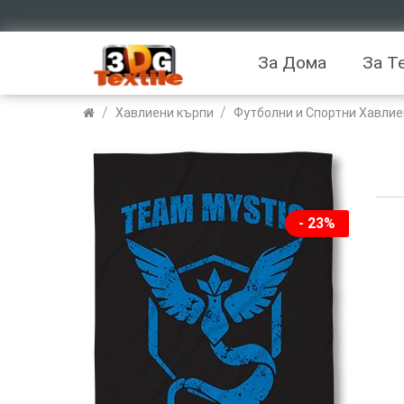
За Дома
За Т
/
/
Хавлиени кърпи
Футболни и Спортни Хавлие
- 23%