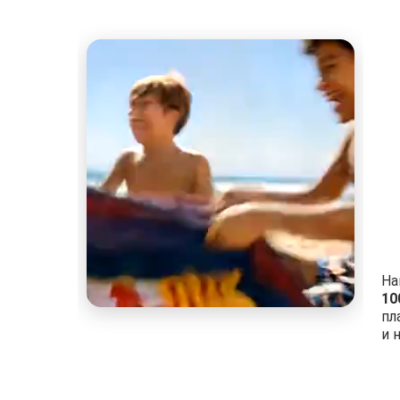
На
10
пл
и 