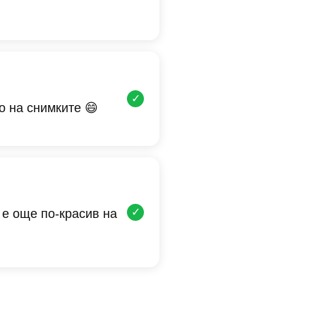
✓
о на снимките 😄
✓
 е още по-красив на