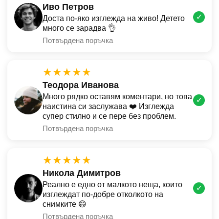
Иво Петров
✓
Доста по-яко изглежда на живо! Детето
много се зарадва 👌
Потвърдена поръчка
★★★★★
Теодора Иванова
Много рядко оставям коментари, но това
✓
наистина си заслужава ❤️ Изглежда
супер стилно и се пере без проблем.
Потвърдена поръчка
★★★★★
Никола Димитров
Реално е едно от малкото неща, които
✓
изглеждат по-добре отколкото на
снимките 😄
Потвърдена поръчка