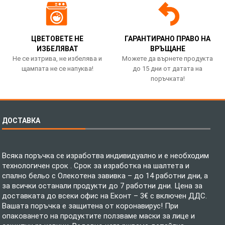
ЦВЕТОВЕТЕ НЕ
ГАРАНТИРАНО ПРАВО НА
ИЗБЕЛЯВАТ
ВРЪЩАНЕ
Не се изтрива, не избелява и
Можете да върнете продукта
щампата не се напуква!
до 15 дни от датата на
поръчката!
ДОСТАВКА
Всяка поръчка се изработва индивидуално и е необходим
технологичен срок . Срок за изработка на шалтета и
спално бельо с Олекотена завивка – до 14 работни дни, а
за всички останали продукти до 7 работни дни. Цена за
доставката до всеки офис на Еконт – 3€ с включен ДДС.
Вашата поръчка е защитена от коронавирус! При
опаковането на продуктите ползваме маски за лице и