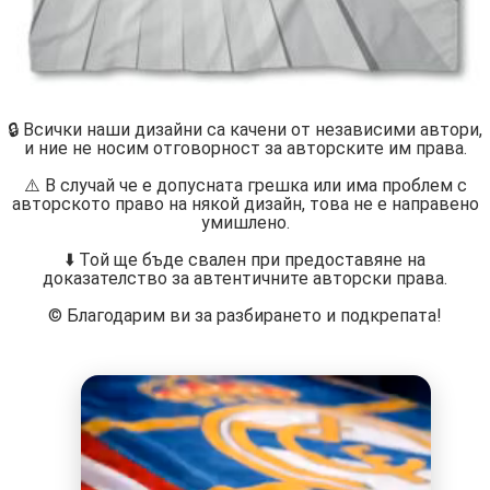
🔒 Всички наши дизайни са качени от независими автори,
и ние не носим отговорност за авторските им права.
⚠️ В случай че е допусната грешка или има проблем с
авторското право на някой дизайн, това не е направено
умишлено.
⬇️ Той ще бъде свален при предоставяне на
доказателство за автентичните авторски права.
©️ Благодарим ви за разбирането и подкрепата!