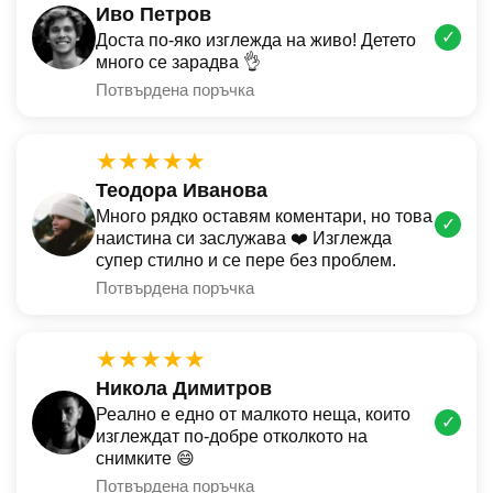
Иво Петров
✓
Доста по-яко изглежда на живо! Детето
много се зарадва 👌
Потвърдена поръчка
★★★★★
Теодора Иванова
Много рядко оставям коментари, но това
✓
наистина си заслужава ❤️ Изглежда
супер стилно и се пере без проблем.
Потвърдена поръчка
★★★★★
Никола Димитров
Реално е едно от малкото неща, които
✓
изглеждат по-добре отколкото на
снимките 😄
Потвърдена поръчка