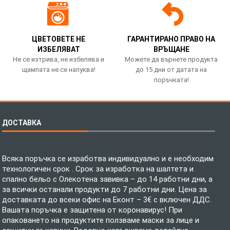
ЦВЕТОВЕТЕ НЕ
ГАРАНТИРАНО ПРАВО НА
ИЗБЕЛЯВАТ
ВРЪЩАНЕ
Не се изтрива, не избелява и
Можете да върнете продукта
щампата не се напуква!
до 15 дни от датата на
поръчката!
ДОСТАВКА
Всяка поръчка се изработва индивидуално и е необходим
технологичен срок . Срок за изработка на шалтета и
спално бельо с Олекотена завивка – до 14 работни дни, а
за всички останали продукти до 7 работни дни. Цена за
доставката до всеки офис на Еконт – 3€ с включен ДДС.
Вашата поръчка е защитена от коронавирус! При
опаковането на продуктите ползваме маски за лице и