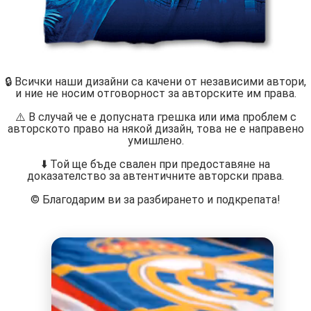
🔒 Всички наши дизайни са качени от независими автори,
и ние не носим отговорност за авторските им права.
⚠️ В случай че е допусната грешка или има проблем с
авторското право на някой дизайн, това не е направено
умишлено.
⬇️ Той ще бъде свален при предоставяне на
доказателство за автентичните авторски права.
©️ Благодарим ви за разбирането и подкрепата!