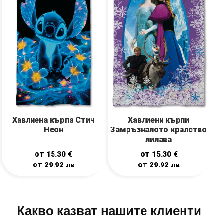
Хавлиена кърпа Стич
Хавлиени кърпи
Неон
Замръзналото кралство
лилава
от
от
15.30
€
15.30
€
от
от
29.92
лв
29.92
лв
Какво казват нашите клиенти