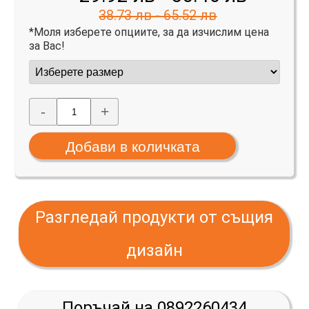
38.73 лв - 65.52 лв
*Моля изберете опциите, за да изчислим цена
за Вас!
-
+
Разгледай продукти от същия
дизайн
Поръчай на 0892260434