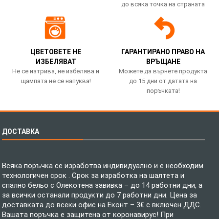
до всяка точка на страната
ЦВЕТОВЕТЕ НЕ
ГАРАНТИРАНО ПРАВО НА
ИЗБЕЛЯВАТ
ВРЪЩАНЕ
Не се изтрива, не избелява и
Можете да върнете продукта
щампата не се напуква!
до 15 дни от датата на
поръчката!
ДОСТАВКА
Всяка поръчка се изработва индивидуално и е необходим
технологичен срок . Срок за изработка на шалтета и
спално бельо с Олекотена завивка – до 14 работни дни, а
за всички останали продукти до 7 работни дни. Цена за
доставката до всеки офис на Еконт – 3€ с включен ДДС.
Вашата поръчка е защитена от коронавирус! При