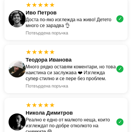
★★★★★
Иво Петров
✓
Доста по-яко изглежда на живо! Детето
много се зарадва 👌
Потвърдена поръчка
★★★★★
Теодора Иванова
Много рядко оставям коментари, но това
✓
наистина си заслужава ❤️ Изглежда
супер стилно и се пере без проблем.
Потвърдена поръчка
★★★★★
Никола Димитров
Реално е едно от малкото неща, които
✓
изглеждат по-добре отколкото на
снимките 😄