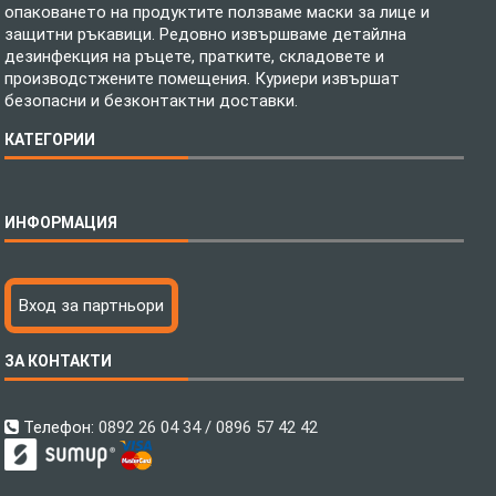
опаковането на продуктите ползваме маски за лице и
защитни ръкавици. Редовно извършваме детайлна
дезинфекция на ръцете, пратките, складовете и
производстжените помещения. Куриери извършат
безопасни и безконтактни доставки.
КАТЕГОРИИ
Спално бельо
ИНФОРМАЦИЯ
Бебешки спални комплекти
Шалтета
Тениски с пълноцветен печат
Технология на печатане
Вход за партньори
Хавлиени кърпи
Файлове за печат
Халати
Доставка
ЗА КОНТАКТИ
Пончо за водни спортове
Как да поръчам?
Микрофибърни Плажни Кърпи
Ценообразуване
Микрофибърни Велурени Кърпи
С какво сме различни?
Телефон:
0892 26 04 34 / 0896 57 42 42
Детски пончота
Контакти
Тениски
Общи Условия