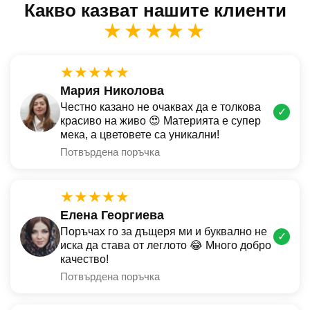
Какво казват нашите клиенти
★★★★★
★★★★★
Мария Николова
Честно казано не очаквах да е толкова
✓
красиво на живо 😍 Материята е супер
мека, а цветовете са уникални!
Потвърдена поръчка
★★★★★
Елена Георгиева
Поръчах го за дъщеря ми и буквално не
✓
иска да става от леглото 😂 Много добро
качество!
Потвърдена поръчка