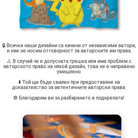
🔒 Всички наши дизайни са качени от независими автори,
и ние не носим отговорност за авторските им права.
⚠️ В случай че е допусната грешка или има проблем с
авторското право на някой дизайн, това не е направено
умишлено.
⬇️ Той ще бъде свален при предоставяне на
доказателство за автентичните авторски права.
©️ Благодарим ви за разбирането и подкрепата!