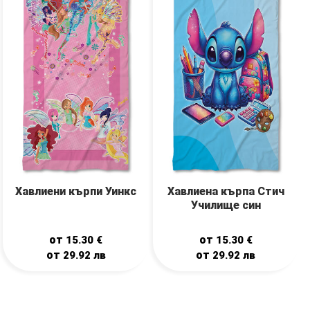
Хавлиени кърпи Уинкс
Хавлиена кърпа Стич
Училище син
от
от
15.30
€
15.30
€
от
от
29.92
лв
29.92
лв