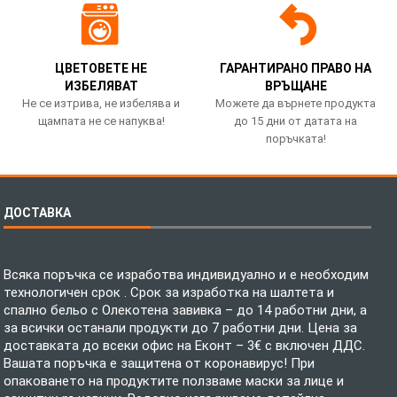
ЦВЕТОВЕТЕ НЕ
ГАРАНТИРАНО ПРАВО НА
ИЗБЕЛЯВАТ
ВРЪЩАНЕ
Не се изтрива, не избелява и
Можете да върнете продукта
щампата не се напуква!
до 15 дни от датата на
поръчката!
ДОСТАВКА
Всяка поръчка се изработва индивидуално и е необходим
технологичен срок . Срок за изработка на шалтета и
спално бельо с Олекотена завивка – до 14 работни дни, а
за всички останали продукти до 7 работни дни. Цена за
доставката до всеки офис на Еконт – 3€ с включен ДДС.
Вашата поръчка е защитена от коронавирус! При
опаковането на продуктите ползваме маски за лице и