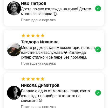
Иво Петров
✓
Доста по-яко изглежда на живо! Детето
много се зарадва 👌
Потвърдена поръчка
★★★★★
Теодора Иванова
Много рядко оставям коментари, но това
✓
наистина си заслужава ❤️ Изглежда
супер стилно и се пере без проблем.
Потвърдена поръчка
★★★★★
Никола Димитров
Реално е едно от малкото неща, които
✓
изглеждат по-добре отколкото на
снимките 😄
Потвърдена поръчка