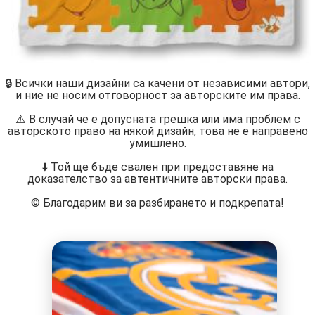
🔒 Всички наши дизайни са качени от независими автори,
и ние не носим отговорност за авторските им права.
⚠️ В случай че е допусната грешка или има проблем с
авторското право на някой дизайн, това не е направено
умишлено.
⬇️ Той ще бъде свален при предоставяне на
доказателство за автентичните авторски права.
©️ Благодарим ви за разбирането и подкрепата!