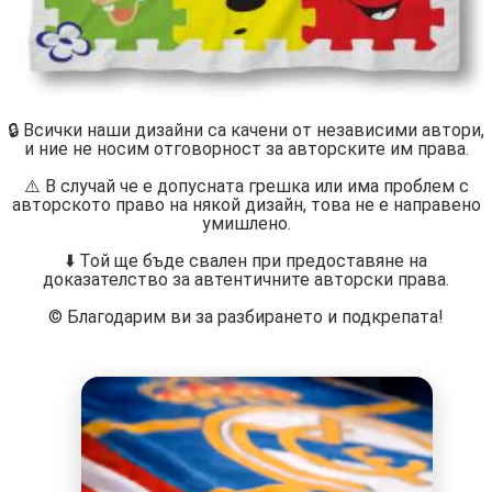
🔒 Всички наши дизайни са качени от независими автори,
и ние не носим отговорност за авторските им права.
⚠️ В случай че е допусната грешка или има проблем с
авторското право на някой дизайн, това не е направено
умишлено.
⬇️ Той ще бъде свален при предоставяне на
доказателство за автентичните авторски права.
©️ Благодарим ви за разбирането и подкрепата!