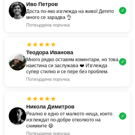
Иво Петров
✓
Доста по-яко изглежда на живо! Детето
много се зарадва 👌
Потвърдена поръчка
★★★★★
Теодора Иванова
Много рядко оставям коментари, но това
✓
наистина си заслужава ❤️ Изглежда
супер стилно и се пере без проблем.
Потвърдена поръчка
★★★★★
Никола Димитров
Реално е едно от малкото неща, които
✓
изглеждат по-добре отколкото на
снимките 😄
Потвърдена поръчка