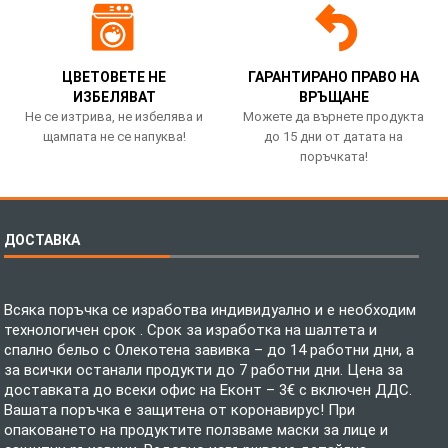
ЦВЕТОВЕТЕ НЕ
ГАРАНТИРАНО ПРАВО НА
ИЗБЕЛЯВАТ
ВРЪЩАНЕ
Не се изтрива, не избелява и
Можете да върнете продукта
щампата не се напуква!
до 15 дни от датата на
поръчката!
ДОСТАВКА
Всяка поръчка се изработва индивидуално и е необходим
технологичен срок . Срок за изработка на шалтета и
спално бельо с Олекотена завивка – до 14 работни дни, а
за всички останали продукти до 7 работни дни. Цена за
доставката до всеки офис на Еконт – 3€ с включен ДДС.
Вашата поръчка е защитена от коронавирус! При
опаковането на продуктите ползваме маски за лице и