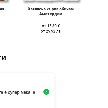
Хавлиена кърпа обичам
ия
Амстердам
от
15.30
€
от
29.92
лв
ти
✓
а е супер мека, а