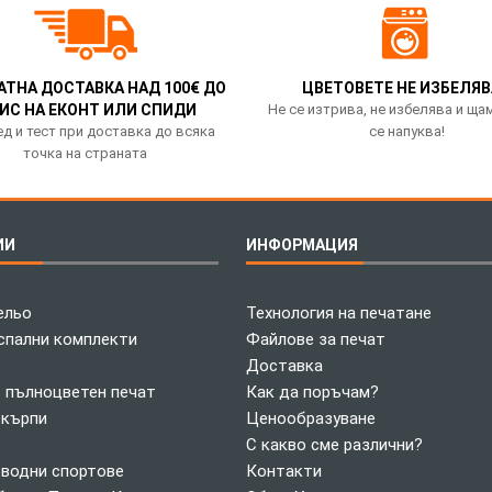
АТНА ДОСТАВКА НАД 100€ ДО
ЦВЕТОВЕТЕ НЕ ИЗБЕЛЯВ
ИС НА ЕКОНТ ИЛИ СПИДИ
Не се изтрива, не избелява и ща
д и тест при доставка до всяка
се напуква!
точка на страната
ИИ
ИНФОРМАЦИЯ
ельо
Технология на печатане
спални комплекти
Файлове за печат
Доставка
с пълноцветен печат
Как да поръчам?
 кърпи
Ценообразуване
С какво сме различни?
 водни спортове
Контакти