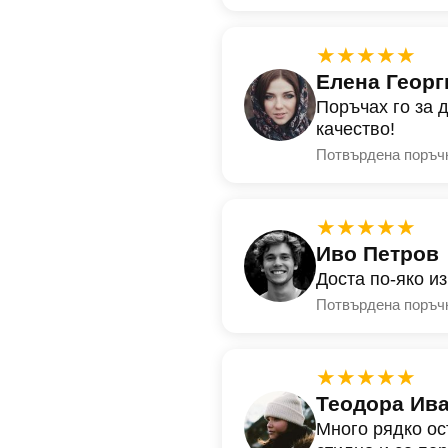
★★★★★
Елена Георг
Поръчах го за 
качество!
Потвърдена поръч
★★★★★
Иво Петров
Доста по-яко и
Потвърдена поръч
★★★★★
Теодора Ив
Много рядко ос