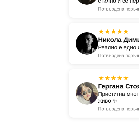
стилно и се пе
Потвърдена поръч
★★★★★
Никола Дим
Реално е едно 
Потвърдена поръч
★★★★★
Гергана Сто
Пристигна мног
живо ✨
Потвърдена поръч