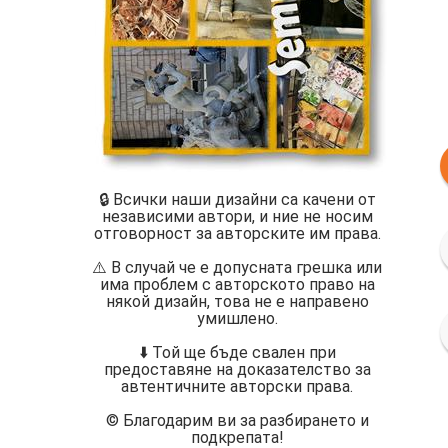
🔒 Всички наши дизайни са качени от
независими автори, и ние не носим
отговорност за авторските им права.
⚠️ В случай че е допусната грешка или
има проблем с авторското право на
някой дизайн, това не е направено
умишлено.
⬇️ Той ще бъде свален при
предоставяне на доказателство за
автентичните авторски права.
©️ Благодарим ви за разбирането и
подкрепата!