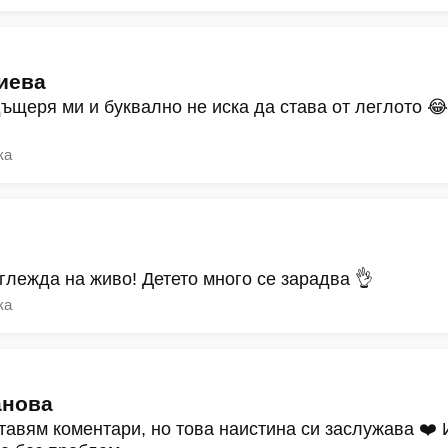
иева
дъщеря ми и буквално не иска да става от леглото 
ка
зглежда на живо! Детето много се зарадва 👌
ка
анова
тавям коментари, но това наистина си заслужава ❤️