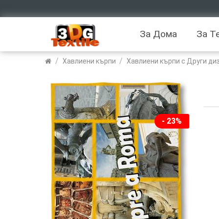
За Дома
За Т
/
/
Хавлиени кърпи
Хавлиени кърпи с Други ди
- 23%