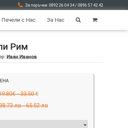
За поръчки: 0892 26 04 34 / 0896 57 42 42
Печели с Нас
За Нас
пи Рим
ер:
Иван Иванов
ЦЕНА
19.80€ - 33.50
€
38.73 лв - 65.52 лв