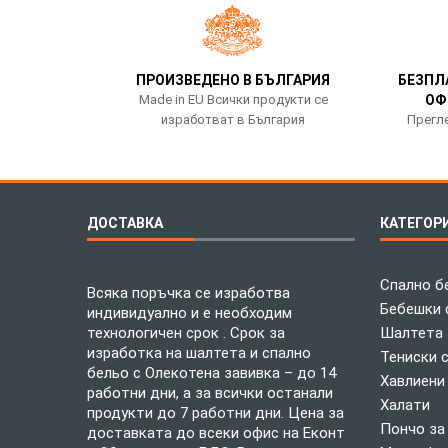
ПРОИЗВЕДЕНО В БЪЛГАРИЯ
БЕЗПЛ
Made in EU Всички продукти се
ОФ
изработват в България
Прегле
ДОСТАВКА
КАТЕГОР
Спално б
Всяка поръчка се изработва
Бебешки 
индивидуално и е необходим
технологичен срок . Срок за
Шалтета
изработка на шалтета и спално
Тениски 
бельо с Олекотена завивка – до 14
Хавлиени
работни дни, а за всички останали
Халати
продукти до 7 работни дни. Цена за
Пончо за
доставката до всеки офис на Еконт