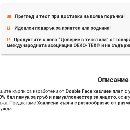
Преглед и тест при доставка на всяка поръчка!
Идеален подарък за приятел или роднина!
Продуктите с лого “Доверие в текстила” отговаря
международната асоциация OEKO-TEX® и не съдърж
Описание
шите кърпи са изработени от
Double Face хавлиен плат с
0% бял памук за гръб и памук/полиестер за лицето
, осиг
ажа. Предлагаме
Хавлиени кърпи с разнообразие от разм
нужда.