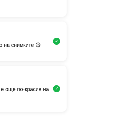
✓
о на снимките 😄
✓
 е още по-красив на