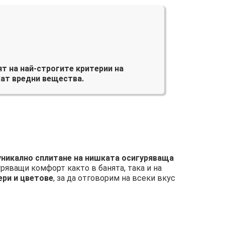
т на най-строгите критерии на
ат вредни вещества.
 уникално сплитане на нишката осигуряваща
уряващи комфорт както в банята, така и на
ери и цветове
, за да отговорим на всеки вкус