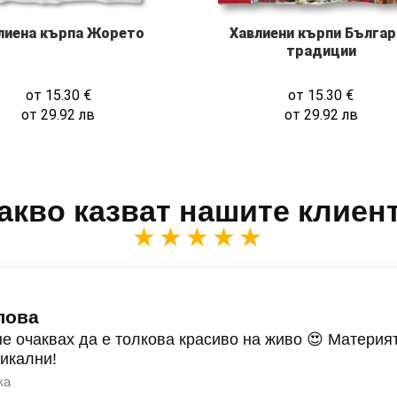
лиена кърпа Жорето
Хавлиени кърпи Българ
традиции
от
15.30
€
от
15.30
€
от
29.92
лв
от
29.92
лв
акво казват нашите клиен
★★★★★
лова
не очаквах да е толкова красиво на живо 😍 Материят
никални!
ка