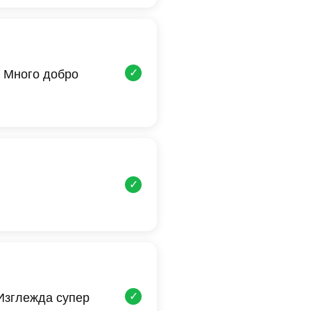
✓
 Много добро
✓
✓
 Изглежда супер