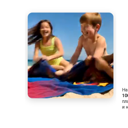
На
10
пл
и 