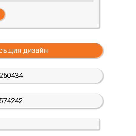
 същия дизайн
260434
574242