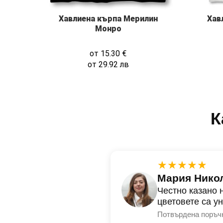
Хав
Хавлиена кърпа Мерилин
Монро
от
15.30
€
от
29.92
лв
К
★★★★★
Мария Нико
Честно казано 
цветовете са у
Потвърдена поръч