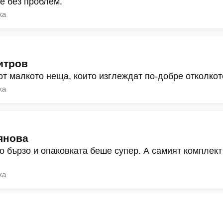
ре без проблем.
ка
итров
от малкото неща, които изглеждат по-добре отколкот
ка
янова
о бързо и опаковката беше супер. А самият комплект
ка