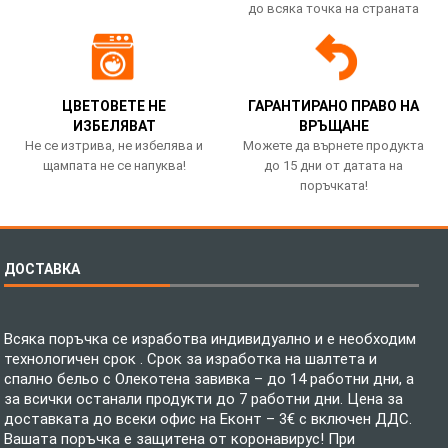
до всяка точка на страната
ЦВЕТОВЕТЕ НЕ
ГАРАНТИРАНО ПРАВО НА
ИЗБЕЛЯВАТ
ВРЪЩАНЕ
Не се изтрива, не избелява и
Можете да върнете продукта
щампата не се напуква!
до 15 дни от датата на
поръчката!
ДОСТАВКА
Всяка поръчка се изработва индивидуално и е необходим
технологичен срок . Срок за изработка на шалтета и
спално бельо с Олекотена завивка – до 14 работни дни, а
за всички останали продукти до 7 работни дни. Цена за
доставката до всеки офис на Еконт – 3€ с включен ДДС.
Вашата поръчка е защитена от коронавирус! При