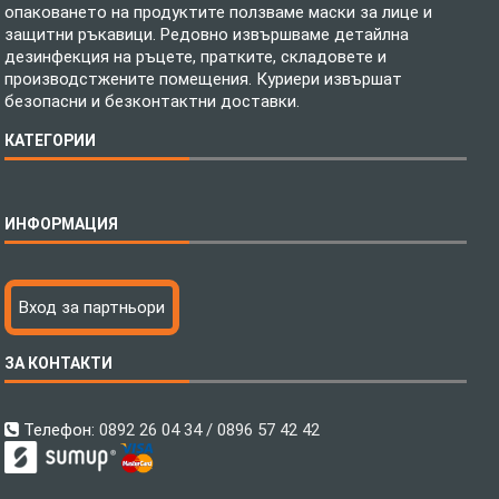
опаковането на продуктите ползваме маски за лице и
защитни ръкавици. Редовно извършваме детайлна
дезинфекция на ръцете, пратките, складовете и
производстжените помещения. Куриери извършат
безопасни и безконтактни доставки.
КАТЕГОРИИ
Спално бельо
ИНФОРМАЦИЯ
Бебешки спални комплекти
Шалтета
Тениски с пълноцветен печат
Технология на печатане
Вход за партньори
Хавлиени кърпи
Файлове за печат
Халати
Доставка
ЗА КОНТАКТИ
Пончо за водни спортове
Как да поръчам?
Микрофибърни Плажни Кърпи
Ценообразуване
Микрофибърни Велурени Кърпи
С какво сме различни?
Телефон:
0892 26 04 34 / 0896 57 42 42
Детски пончота
Контакти
Тениски
Общи Условия