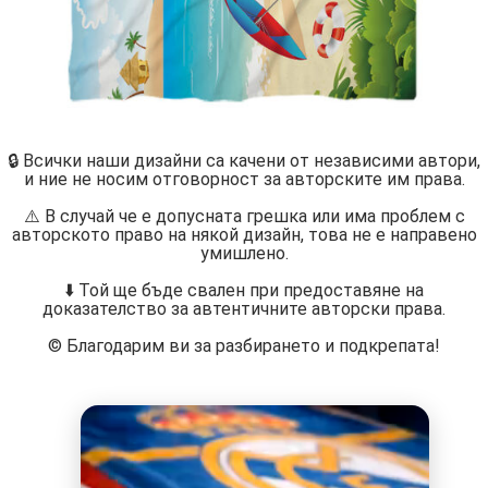
🔒 Всички наши дизайни са качени от независими автори,
и ние не носим отговорност за авторските им права.
⚠️ В случай че е допусната грешка или има проблем с
авторското право на някой дизайн, това не е направено
умишлено.
⬇️ Той ще бъде свален при предоставяне на
доказателство за автентичните авторски права.
©️ Благодарим ви за разбирането и подкрепата!