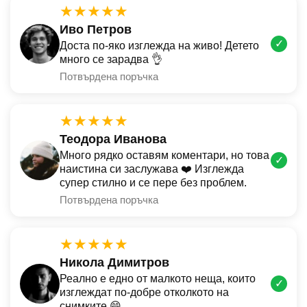
★★★★★
Иво Петров
✓
Доста по-яко изглежда на живо! Детето
много се зарадва 👌
Потвърдена поръчка
★★★★★
Теодора Иванова
Много рядко оставям коментари, но това
✓
наистина си заслужава ❤️ Изглежда
супер стилно и се пере без проблем.
Потвърдена поръчка
★★★★★
Никола Димитров
Реално е едно от малкото неща, които
✓
изглеждат по-добре отколкото на
снимките 😄