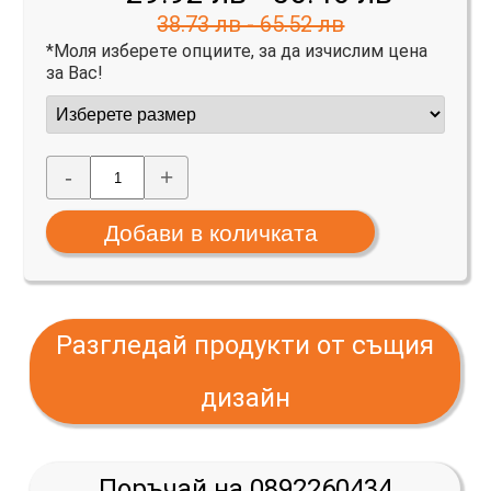
38.73 лв - 65.52 лв
*Моля изберете опциите, за да изчислим цена
за Вас!
-
+
Разгледай продукти от същия
дизайн
Поръчай на 0892260434