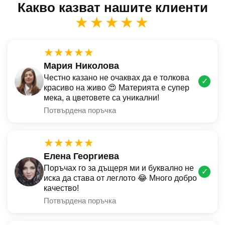
Какво казват нашите клиенти
★★★★★
★★★★★
Мария Николова
Честно казано не очаквах да е толкова
✓
красиво на живо 😍 Материята е супер
мека, а цветовете са уникални!
Потвърдена поръчка
★★★★★
Елена Георгиева
Поръчах го за дъщеря ми и буквално не
✓
иска да става от леглото 😂 Много добро
качество!
Потвърдена поръчка