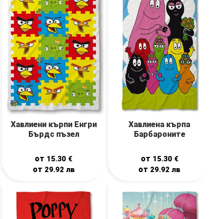
Хавлиена кърпа
Хавлиени кърпи Енгри
Барбароните
Бърдс пъзел
от
от
15.30
€
15.30
€
от
от
29.92
лв
29.92
лв