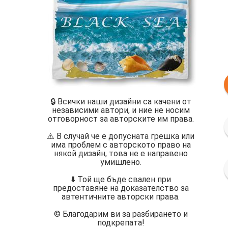
🔒 Всички наши дизайни са качени от
независими автори, и ние не носим
отговорност за авторските им права.
⚠️ В случай че е допусната грешка или
има проблем с авторското право на
някой дизайн, това не е направено
умишлено.
⬇️ Той ще бъде свален при
предоставяне на доказателство за
автентичните авторски права.
©️ Благодарим ви за разбирането и
подкрепата!