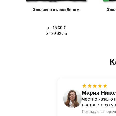
Хавлиена кърпа Веном
Хав
от
15.30
€
от
29.92
лв
К
★★★★★
Мария Нико
Честно казано 
цветовете са у
Потвърдена поръч