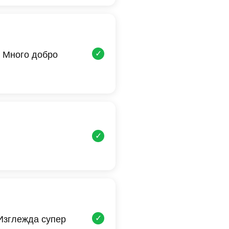
✓
 Много добро
✓
✓
 Изглежда супер