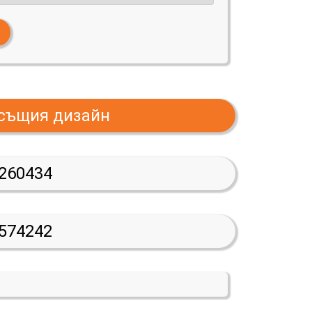
 същия дизайн
260434
574242