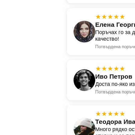
★★★★★
Елена Георг
Поръчах го за 
качество!
Потвърдена поръч
★★★★★
Иво Петров
Доста по-яко и
Потвърдена поръч
★★★★★
Теодора Ив
Много рядко ос