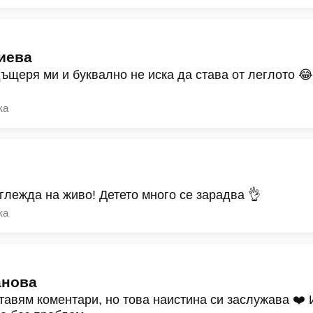
иева
дъщеря ми и буквално не иска да става от леглото 
ка
зглежда на живо! Детето много се зарадва 👌
ка
анова
тавям коментари, но това наистина си заслужава ❤️