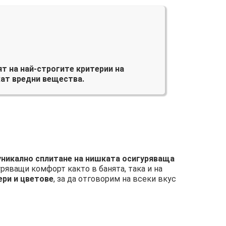
т на най-строгите критерии на
ат вредни вещества.
 уникално сплитане на нишката осигуряваща
уряващи комфорт както в банята, така и на
ери и цветове
, за да отговорим на всеки вкус