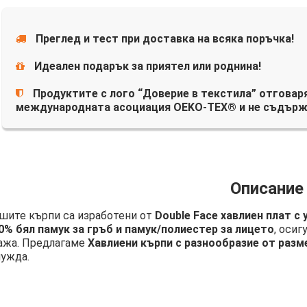
Преглед и тест при доставка на всяка поръчка!
Идеален подарък за приятел или роднина!
Продуктите с лого “Доверие в текстила” отговаря
международната асоциация OEKO-TEX® и не съдърж
Описание
шите кърпи са изработени от
Double Face хавлиен плат с
0% бял памук за гръб и памук/полиестер за лицето
, осиг
ажа. Предлагаме
Хавлиени кърпи с разнообразие от разм
нужда.