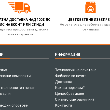
АТНА ДОСТАВКА НАД 100€ ДО
ЦВЕТОВЕТЕ НЕ ИЗБЕЛЯВ
ИС НА ЕКОНТ ИЛИ СПИДИ
Не се изтрива, не избелява и ща
д и тест при доставка до всяка
се напуква!
точка на страната
ИИ
ИНФОРМАЦИЯ
ельо
Технология на печатане
спални комплекти
Файлове за печат
Доставка
с пълноцветен печат
Как да поръчам?
 кърпи
Ценообразуване
С какво сме различни?
 водни спортове
Контакти