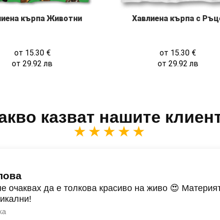
Хавлиена кърпа с Ръц
лиена кърпа Животни
от
15.30
€
от
15.30
€
от
29.92
лв
от
29.92
лв
акво казват нашите клиен
★★★★★
лова
не очаквах да е толкова красиво на живо 😍 Материят
никални!
ка