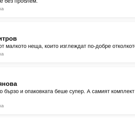
ре без проблем.
ка
итров
от малкото неща, които изглеждат по-добре отколкот
ка
янова
о бързо и опаковката беше супер. А самият комплект
ка