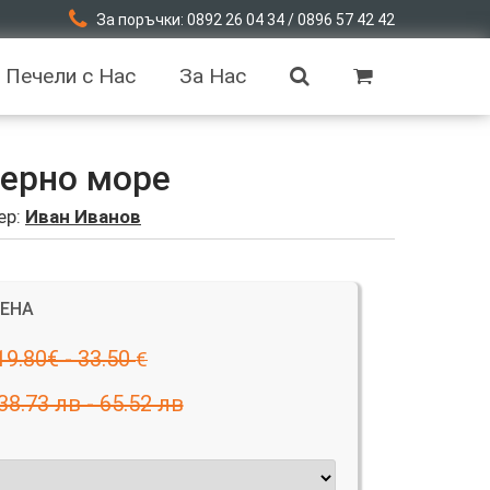
За поръчки: 0892 26 04 34 / 0896 57 42 42
Печели с Нас
За Нас
Черно море
ер:
Иван Иванов
ЦЕНА
19.80€ - 33.50
€
38.73 лв - 65.52 лв