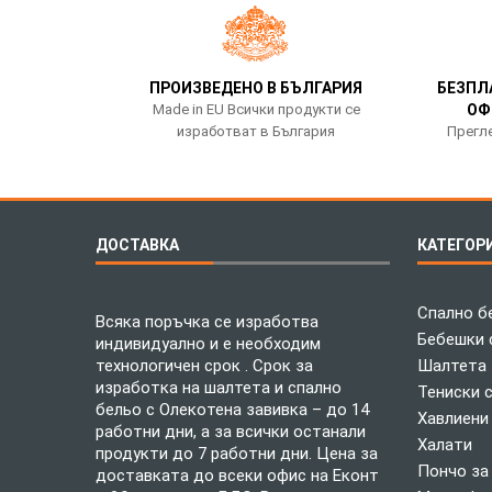
ПРОИЗВЕДЕНО В БЪЛГАРИЯ
БЕЗПЛ
Made in EU Всички продукти се
ОФ
изработват в България
Прегле
ДОСТАВКА
КАТЕГОР
Спално б
Всяка поръчка се изработва
Бебешки 
индивидуално и е необходим
технологичен срок . Срок за
Шалтета
изработка на шалтета и спално
Тениски 
бельо с Олекотена завивка – до 14
Хавлиени
работни дни, а за всички останали
Халати
продукти до 7 работни дни. Цена за
Пончо за
доставката до всеки офис на Еконт