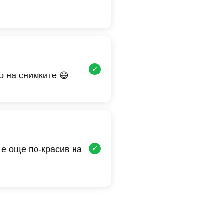
✓
о на снимките 😄
✓
 е още по-красив на