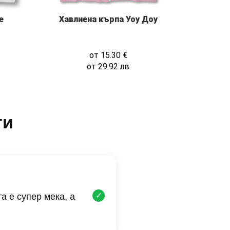
е
Хавлиена кърпа Уоу Доу
от
15.30
€
от
29.92
лв
ти
✓
а е супер мека, а