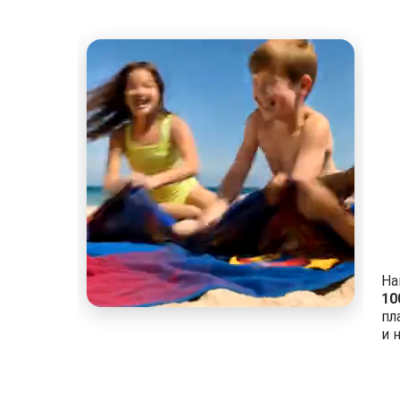
На
10
пл
и 