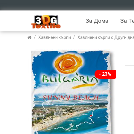
За Дома
За Т
/
/
Хавлиени кърпи
Хавлиени кърпи с Други ди
- 23%