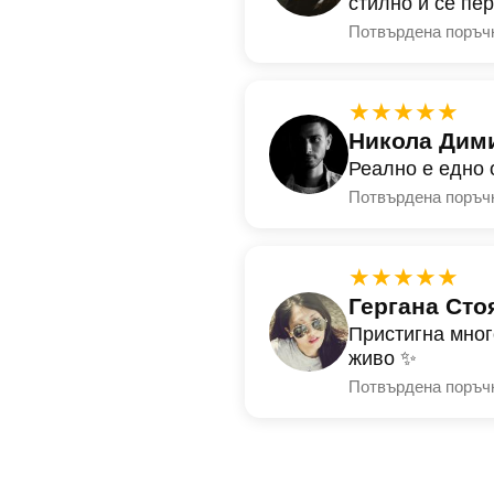
стилно и се пе
Потвърдена поръч
★★★★★
Никола Дим
Реално е едно 
Потвърдена поръч
★★★★★
Гергана Сто
Пристигна мног
живо ✨
Потвърдена поръч