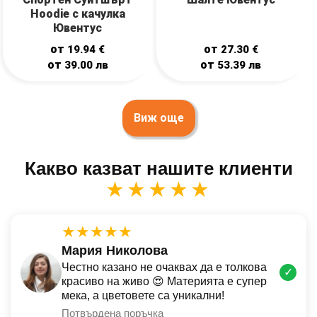
Hoodie с качулка
Ювентус
от
от
19.94
€
27.30
€
от
от
39.00
лв
53.39
лв
Виж още
Какво казват нашите клиенти
★★★★★
★★★★★
Мария Николова
Честно казано не очаквах да е толкова
✓
красиво на живо 😍 Материята е супер
мека, а цветовете са уникални!
Потвърдена поръчка