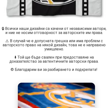
🔒 Всички наши дизайни са качени от независими автори,
и ние не носим отговорност за авторските им права.
⚠️ В случай че е допусната грешка или има проблем с
авторското право на някой дизайн, това не е направено
умишлено.
⬇️ Той ще бъде свален при предоставяне на
доказателство за автентичните авторски права.
©️ Благодарим ви за разбирането и подкрепата!