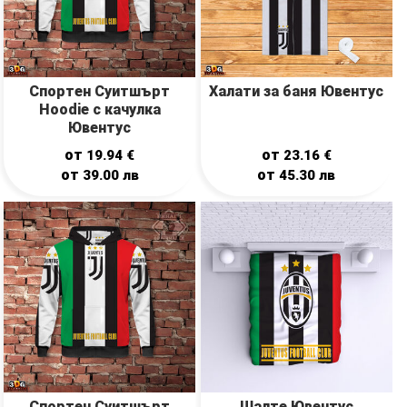
Спортен Суитшърт
Халати за баня Ювентус
Hoodie с качулка
Ювентус
от
от
19.94
€
23.16
€
от
от
39.00
лв
45.30
лв
Спортен Суитшърт
Шалте Ювентус