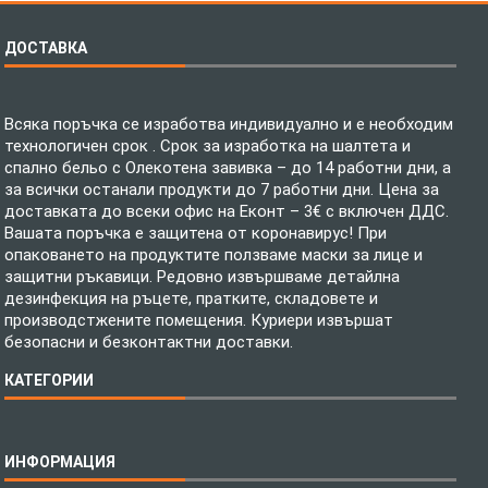
ДОСТАВКА
Всяка поръчка се изработва индивидуално и е необходим
технологичен срок . Срок за изработка на шалтета и
спално бельо с Олекотена завивка – до 14 работни дни, а
за всички останали продукти до 7 работни дни. Цена за
доставката до всеки офис на Еконт – 3€ с включен ДДС.
Вашата поръчка е защитена от коронавирус! При
опаковането на продуктите ползваме маски за лице и
защитни ръкавици. Редовно извършваме детайлна
дезинфекция на ръцете, пратките, складовете и
производстжените помещения. Куриери извършат
безопасни и безконтактни доставки.
КАТЕГОРИИ
Спално бельо
ИНФОРМАЦИЯ
Бебешки спални комплекти