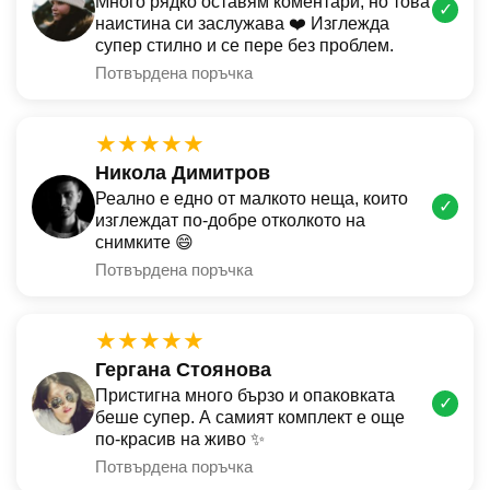
Много рядко оставям коментари, но това
✓
наистина си заслужава ❤️ Изглежда
супер стилно и се пере без проблем.
Потвърдена поръчка
★★★★★
Никола Димитров
Реално е едно от малкото неща, които
✓
изглеждат по-добре отколкото на
снимките 😄
Потвърдена поръчка
★★★★★
Гергана Стоянова
Пристигна много бързо и опаковката
✓
беше супер. А самият комплект е още
по-красив на живо ✨
Потвърдена поръчка