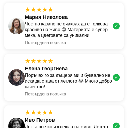
★★★★★
Мария Николова
Честно казано не очаквах да е толкова
✓
красиво на живо 😍 Материята е супер
мека, а цветовете са уникални!
Потвърдена поръчка
★★★★★
Елена Георгиева
Поръчах го за дъщеря ми и буквално не
✓
иска да става от леглото 😂 Много добро
качество!
Потвърдена поръчка
★★★★★
Иво Петров
✓
Доста по-яко изглежда на живо! Детето