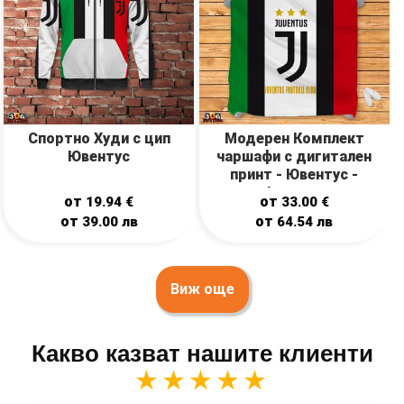
Спортно Худи с цип
Модерен Комплект
Ювентус
чаршафи с дигитален
принт - Ювентус -
Juventus
от
от
19.94
€
33.00
€
от
от
39.00
лв
64.54
лв
Виж още
Какво казват нашите клиенти
★★★★★