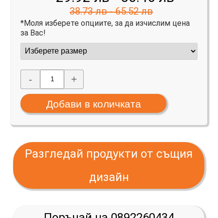
38.73 лв - 65.52 лв
*Моля изберете опциите, за да изчислим цена
за Вас!
-
+
Разгледай продукти от същия
дизайн
Поръчай на 0892260434