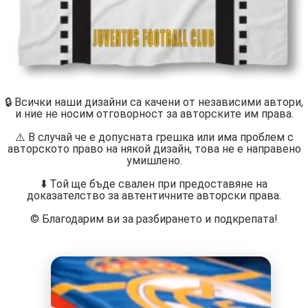
🔒 Всички наши дизайни са качени от независими автори,
и ние не носим отговорност за авторските им права.
⚠️ В случай че е допусната грешка или има проблем с
авторското право на някой дизайн, това не е направено
умишлено.
⬇️ Той ще бъде свален при предоставяне на
доказателство за автентичните авторски права.
©️ Благодарим ви за разбирането и подкрепата!