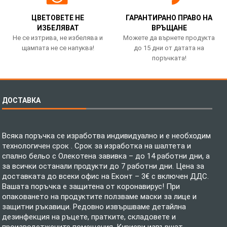
ЦВЕТОВЕТЕ НЕ
ГАРАНТИРАНО ПРАВО НА
ИЗБЕЛЯВАТ
ВРЪЩАНЕ
Не се изтрива, не избелява и
Можете да върнете продукта
щампата не се напуква!
до 15 дни от датата на
поръчката!
ДОСТАВКА
Всяка поръчка се изработва индивидуално и е необходим
технологичен срок . Срок за изработка на шалтета и
спално бельо с Олекотена завивка – до 14 работни дни, а
за всички останали продукти до 7 работни дни. Цена за
доставката до всеки офис на Еконт – 3€ с включен ДДС.
Вашата поръчка е защитена от коронавирус! При
опаковането на продуктите ползваме маски за лице и
защитни ръкавици. Редовно извършваме детайлна
дезинфекция на ръцете, пратките, складовете и
производстжените помещения. Куриери извършат