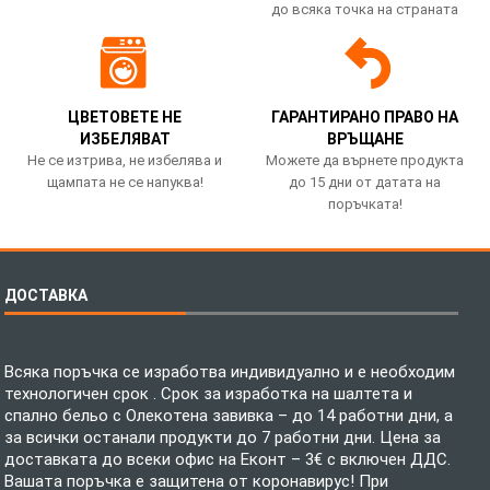
до всяка точка на страната
ЦВЕТОВЕТЕ НЕ
ГАРАНТИРАНО ПРАВО НА
ИЗБЕЛЯВАТ
ВРЪЩАНЕ
Не се изтрива, не избелява и
Можете да върнете продукта
щампата не се напуква!
до 15 дни от датата на
поръчката!
ДОСТАВКА
Всяка поръчка се изработва индивидуално и е необходим
технологичен срок . Срок за изработка на шалтета и
спално бельо с Олекотена завивка – до 14 работни дни, а
за всички останали продукти до 7 работни дни. Цена за
доставката до всеки офис на Еконт – 3€ с включен ДДС.
Вашата поръчка е защитена от коронавирус! При