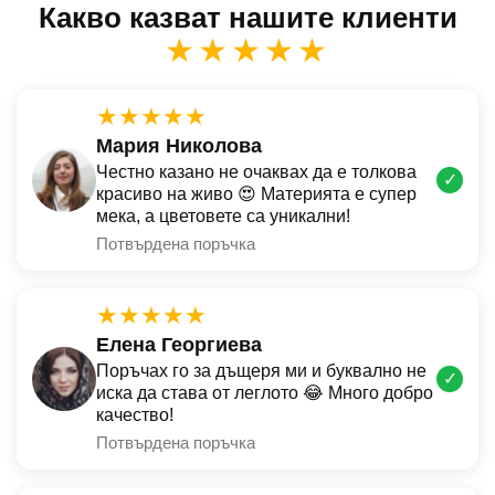
Какво казват нашите клиенти
★★★★★
★★★★★
Мария Николова
Честно казано не очаквах да е толкова
✓
красиво на живо 😍 Материята е супер
мека, а цветовете са уникални!
Потвърдена поръчка
★★★★★
Елена Георгиева
Поръчах го за дъщеря ми и буквално не
✓
иска да става от леглото 😂 Много добро
качество!
Потвърдена поръчка