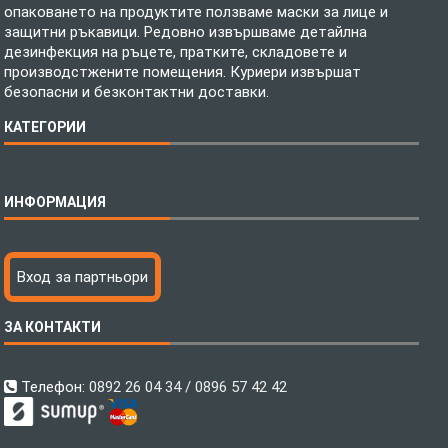
опаковането на продуктите ползваме маски за лице и
защитни ръкавици. Редовно извършваме детайлна
дезинфекция на ръцете, пратките, складовете и
производстжените помещения. Куриери извършат
безопасни и безконтактни доставки.
КАТЕГОРИИ
Спално бельо
ИНФОРМАЦИЯ
Бебешки спални комплекти
Шалтета
Тениски с пълноцветен печат
Технология на печатане
Вход за партньори
Хавлиени кърпи
Файлове за печат
Халати
Доставка
ЗА КОНТАКТИ
Пончо за водни спортове
Как да поръчам?
Микрофибърни Плажни Кърпи
Ценообразуване
Микрофибърни Велурени Кърпи
С какво сме различни?
Телефон:
0892 26 04 34 / 0896 57 42 42
Детски пончота
Контакти
Тениски
Общи Условия