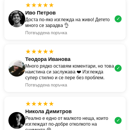
★★★★★
Иво Петров
✓
Доста по-яко изглежда на живо! Детето
много се зарадва 👌
Потвърдена поръчка
★★★★★
Теодора Иванова
Много рядко оставям коментари, но това
✓
наистина си заслужава ❤️ Изглежда
супер стилно и се пере без проблем.
Потвърдена поръчка
★★★★★
Никола Димитров
Реално е едно от малкото неща, които
✓
изглеждат по-добре отколкото на
снимките 😄