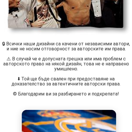
🔒 Всички наши дизайни са качени от независими автори,
и ние не носим отговорност за авторските им права.
⚠️ В случай че е допусната грешка или има проблем с
авторското право на някой дизайн, това не е направено
умишлено.
⬇️ Той ще бъде свален при предоставяне на
доказателство за автентичните авторски права.
©️ Благодарим ви за разбирането и подкрепата!