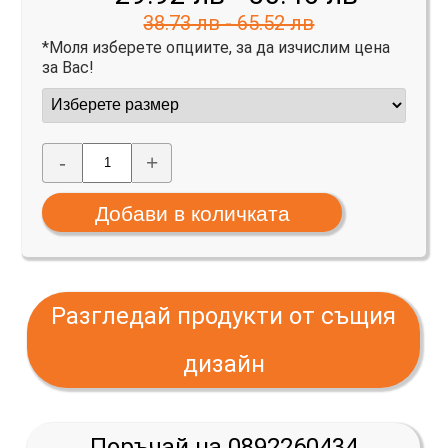
38.73 лв - 65.52 лв
*Моля изберете опциите, за да изчислим цена
за Вас!
-
+
Разгледай продукти от същия
дизайн
Поръчай на 0892260434