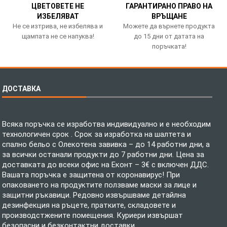
ЦВЕТОВЕТЕ НЕ
ГАРАНТИРАНО ПРАВО НА
ИЗБЕЛЯВАТ
ВРЪЩАНЕ
Не се изтрива, не избелява и
Можете да върнете продукта
щампата не се напуква!
до 15 дни от датата на
поръчката!
ДОСТАВКА
Всяка поръчка се изработва индивидуално и е необходим
технологичен срок . Срок за изработка на шалтета и
спално бельо с Олекотена завивка – до 14 работни дни, а
за всички останали продукти до 7 работни дни. Цена за
доставката до всеки офис на Еконт – 3€ с включен ДДС.
Вашата поръчка е защитена от коронавирус! При
опаковането на продуктите ползваме маски за лице и
защитни ръкавици. Редовно извършваме детайлна
дезинфекция на ръцете, пратките, складовете и
производстжените помещения. Куриери извършат
безопасни и безконтактни доставки.