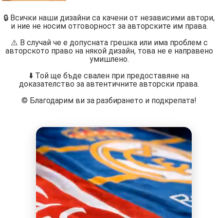
🔒 Всички наши дизайни са качени от независими автори,
и ние не носим отговорност за авторските им права.
⚠️ В случай че е допусната грешка или има проблем с
авторското право на някой дизайн, това не е направено
умишлено.
⬇️ Той ще бъде свален при предоставяне на
доказателство за автентичните авторски права.
©️ Благодарим ви за разбирането и подкрепата!