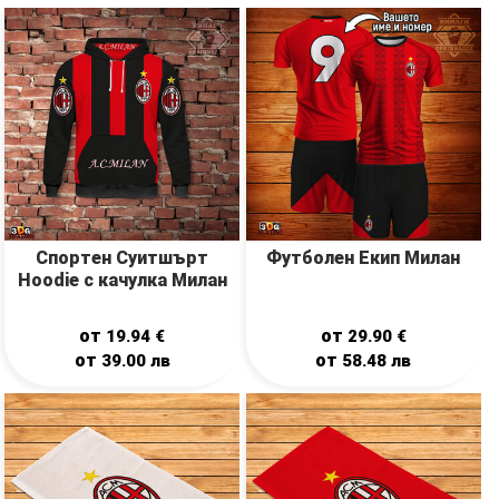
Спортен Суитшърт
Футболен Екип Милан
Hoodie с качулка Милан
от
от
19.94
€
29.90
€
от
от
39.00
лв
58.48
лв