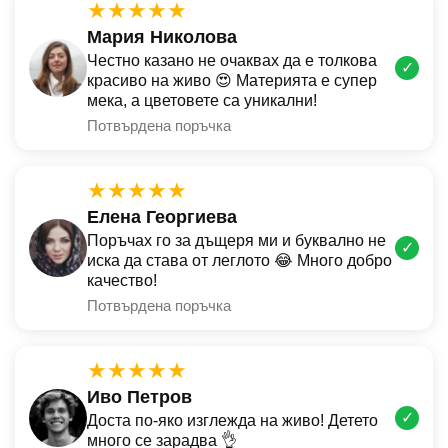
★★★★★
Мария Николова
Честно казано не очаквах да е толкова
✓
красиво на живо 😍 Материята е супер
мека, а цветовете са уникални!
Потвърдена поръчка
★★★★★
Елена Георгиева
Поръчах го за дъщеря ми и буквално не
✓
иска да става от леглото 😂 Много добро
качество!
Потвърдена поръчка
★★★★★
Иво Петров
✓
Доста по-яко изглежда на живо! Детето
много се зарадва 👌