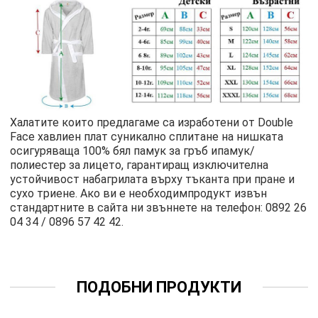
Халатите които предлагаме са изработени от Double
Face хавлиен плат суникално сплитане на нишката
осигуряваща 100% бял памук за гръб ипамук/
полиестер за лицето, гарантиращ изключителна
устойчивост набагрилата върху тъканта при пране и
сухо триене. Ако ви е необходимпродукт извън
стандартните в сайта ни звъннете на телефон: 0892 26
04 34 / 0896 57 42 42.
ПОДОБНИ ПРОДУКТИ