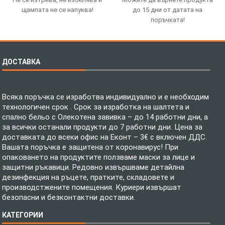
щампата не се напуква!
до 15 дни от датата на
поръчката!
ДОСТАВКА
Всяка поръчка се изработва индивидуално и е необходим
технологичен срок . Срок за изработка на шалтета и
спално бельо с Олекотена завивка – до 14 работни дни, а
за всички останали продукти до 7 работни дни. Цена за
доставката до всеки офис на Еконт – 3€ с включен ДДС.
Вашата поръчка е защитена от коронавирус! При
опаковането на продуктите ползваме маски за лице и
защитни ръкавици. Редовно извършваме детайлна
дезинфекция на ръцете, пратките, складовете и
производстжените помещения. Куриери извършат
безопасни и безконтактни доставки.
КАТЕГОРИИ