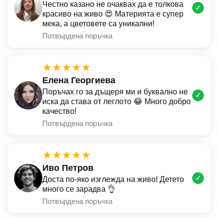
Честно казано не очаквах да е толкова
✓
красиво на живо 😍 Материята е супер
мека, а цветовете са уникални!
Потвърдена поръчка
★★★★★
Елена Георгиева
Поръчах го за дъщеря ми и буквално не
✓
иска да става от леглото 😂 Много добро
качество!
Потвърдена поръчка
★★★★★
Иво Петров
✓
Доста по-яко изглежда на живо! Детето
много се зарадва 👌
Потвърдена поръчка