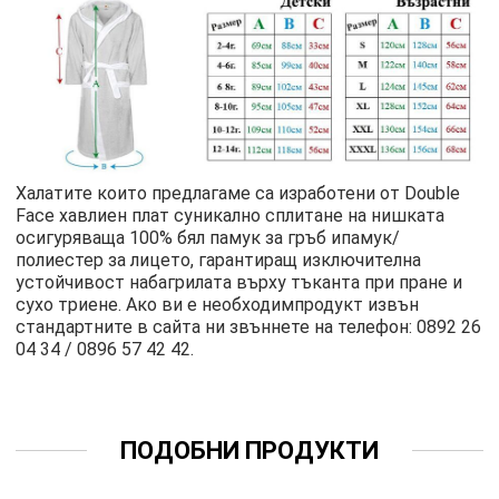
Халатите които предлагаме са изработени от Double
Face хавлиен плат суникално сплитане на нишката
осигуряваща 100% бял памук за гръб ипамук/
полиестер за лицето, гарантиращ изключителна
устойчивост набагрилата върху тъканта при пране и
сухо триене. Ако ви е необходимпродукт извън
стандартните в сайта ни звъннете на телефон: 0892 26
04 34 / 0896 57 42 42.
ПОДОБНИ ПРОДУКТИ