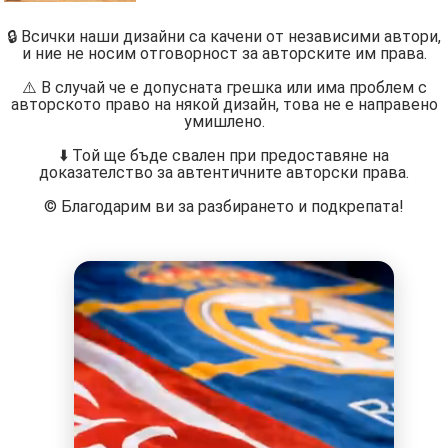
🔒 Всички наши дизайни са качени от независими автори,
и ние не носим отговорност за авторските им права.
⚠️ В случай че е допусната грешка или има проблем с
авторското право на някой дизайн, това не е направено
умишлено.
⬇️ Той ще бъде свален при предоставяне на
доказателство за автентичните авторски права.
©️ Благодарим ви за разбирането и подкрепата!