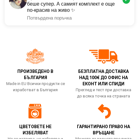
беше супер. А самият комплект е още
по-красив на живо ✨
Потвърдена поръчка
ПРОИЗВЕДЕНО В
БЕЗПЛАТНА ДОСТАВКА
БЪЛГАРИЯ
НАД 100€ ДО ОФИС НА
Made in EU Всички продукти се
ЕКОНТ ИЛИ СПИДИ
изработват в България
Преглед и тест при доставка
до всяка точка на страната
ЦВЕТОВЕТЕ НЕ
ГАРАНТИРАНО ПРАВО НА
ИЗБЕЛЯВАТ
ВРЪЩАНЕ
Не се изтрива, не избелява и
Можете да върнете продукта