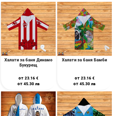
Халати за баня Динамо
Халати за баня Бамби
Букурещ
от
от
23.16
€
23.16
€
от
от
45.30
лв
45.30
лв