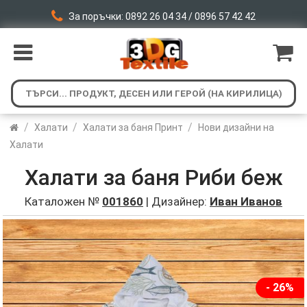
За поръчки: 0892 26 04 34 / 0896 57 42 42
/
/
/
Халати
Халати за баня Принт
Нови дизайни на
Халати
Халати за баня Риби беж
Каталожен №
001860
| Дизайнер:
Иван Иванов
- 26%