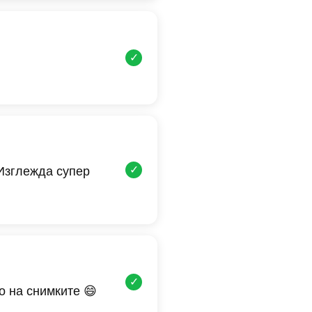
✓
✓
 Изглежда супер
✓
о на снимките 😄