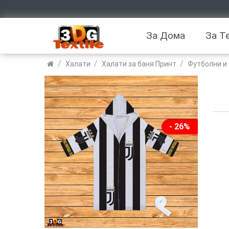
За Дома
За Т
/
/
/
Халати
Халати за баня Принт
Футболни и
- 26%