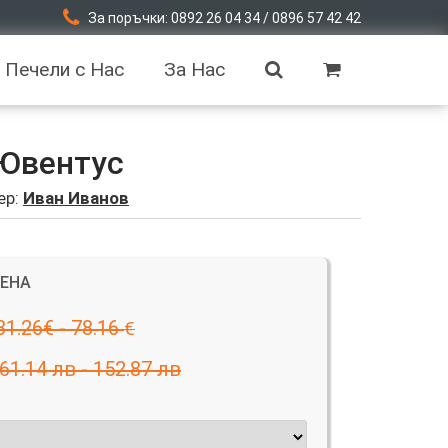
За поръчки: 0892 26 04 34 / 0896 57 42 42
Печели с Нас
За Нас
 Ювентус
ер:
Иван Иванов
ЦЕНА
31.26€ - 78.16
€
61.14 лв - 152.87 лв