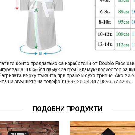
латите които предлагаме са изработени от Double Face ха
игуряваща 100% бял памук за гръб ипамук/полиестер за л
багрилата върху тъканта при пране и сухо триене. Ако ви
йта ни звъннете на телефон: 0892 26 04 34 / 0896 57 42 42.
ПОДОБНИ ПРОДУКТИ