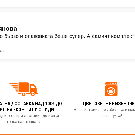
янова
о бързо и опаковката беше супер. А самият комплект
ка
АТНА ДОСТАВКА НАД 100€ ДО
ЦВЕТОВЕТЕ НЕ ИЗБЕЛЯВ
ИС НА ЕКОНТ ИЛИ СПИДИ
Не се изтрива, не избелява и ща
д и тест при доставка до всяка
се напуква!
точка на страната