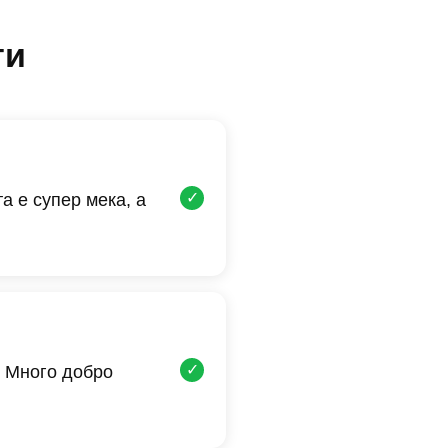
ти
✓
а е супер мека, а
✓
 Много добро