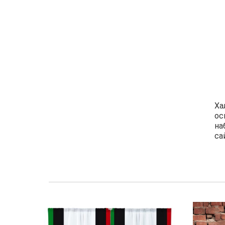
Ха
ос
на
са