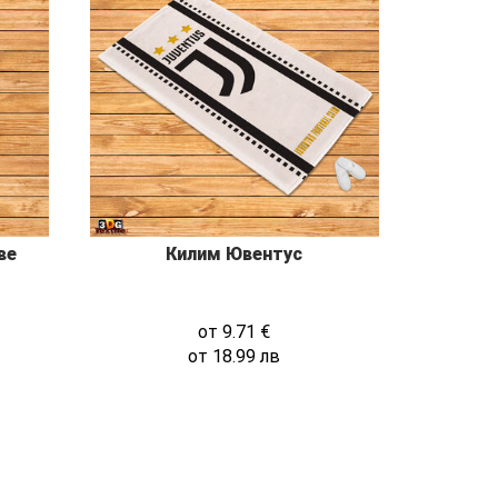
ве
Килим Ювентус
от
9.71
€
от
18.99
лв