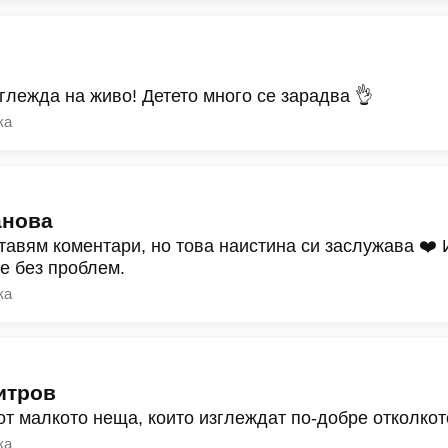
зглежда на живо! Детето много се зарадва 👌
ка
анова
тавям коментари, но това наистина си заслужава ❤️
ре без проблем.
ка
итров
от малкото неща, които изглеждат по-добре отколкот
ка