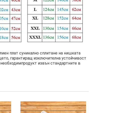
влиен плат суникално сплитане на нишката
ицето, гарантиращ изключителна устойчивост
 е необходимпродукт извън стандартните в