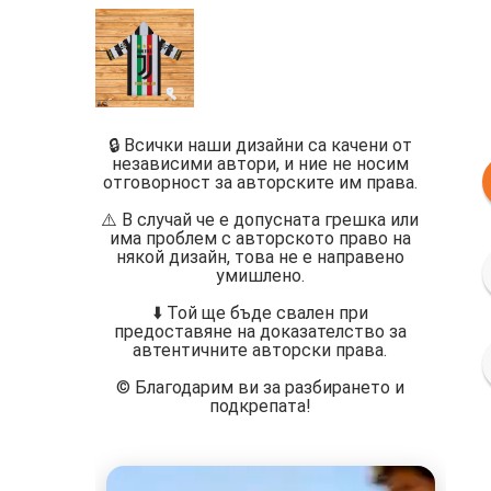
🔒 Всички наши дизайни са качени от
независими автори, и ние не носим
отговорност за авторските им права.
⚠️ В случай че е допусната грешка или
има проблем с авторското право на
някой дизайн, това не е направено
умишлено.
⬇️ Той ще бъде свален при
предоставяне на доказателство за
автентичните авторски права.
©️ Благодарим ви за разбирането и
подкрепата!