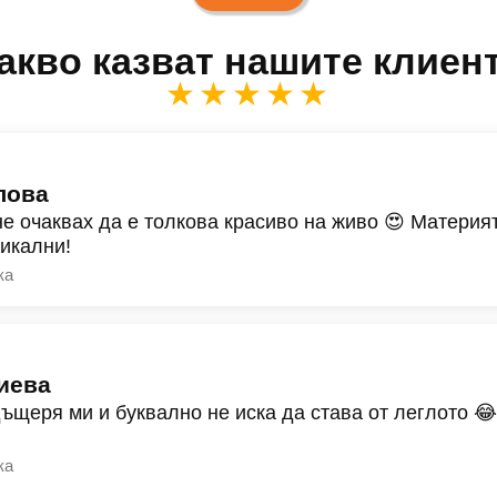
акво казват нашите клиен
★★★★★
лова
не очаквах да е толкова красиво на живо 😍 Материят
никални!
ка
иева
дъщеря ми и буквално не иска да става от леглото 
ка