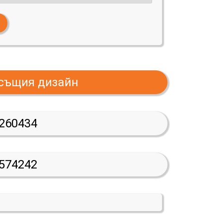
 същия дизайн
260434
574242