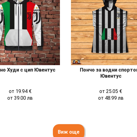
но Худи с цип Ювентус
Пончо за водни спорто
Ювентус
от
19.94
€
от
25.05
€
от
39.00
лв
от
48.99
лв
Виж още