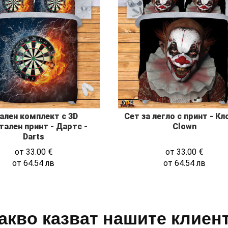
ален комплект с 3D
Сет за легло с принт - Кл
тален принт - Дартс -
Clown
Darts
от
33.00
€
от
33.00
€
от
64.54
лв
от
64.54
лв
акво казват нашите клиен