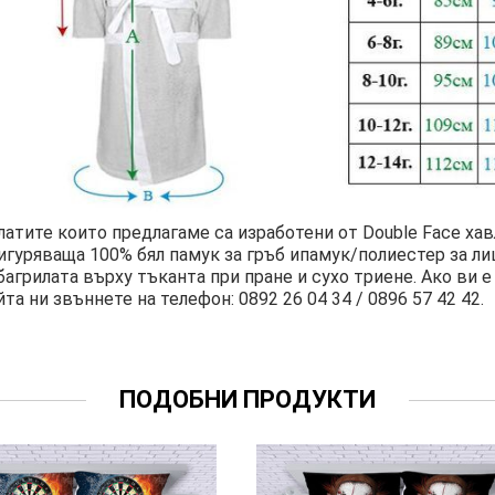
латите които предлагаме са изработени от Double Face ха
игуряваща 100% бял памук за гръб ипамук/полиестер за л
багрилата върху тъканта при пране и сухо триене. Ако ви
йта ни звъннете на телефон: 0892 26 04 34 / 0896 57 42 42.
ПОДОБНИ ПРОДУКТИ