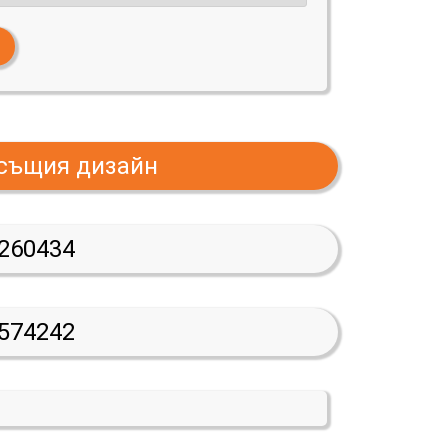
 същия дизайн
260434
574242