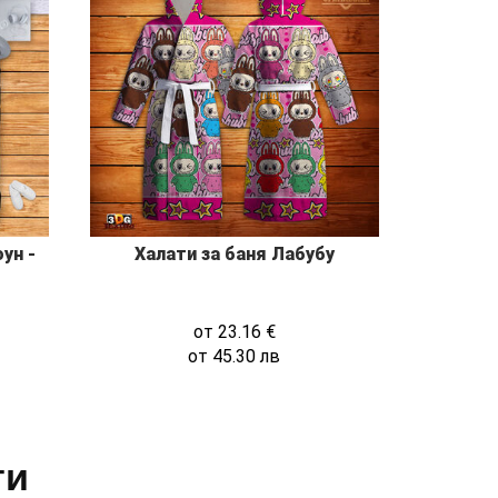
оун -
Халати за баня Лабубу
от
23.16
€
от
45.30
лв
ти