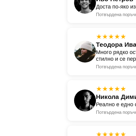
Доста по-яко и
Потвърдена поръч
★★★★★
Теодора Ив
Много рядко ос
стилно и се пе
Потвърдена поръч
★★★★★
Никола Дим
Реално е едно 
Потвърдена поръч
★★★★★