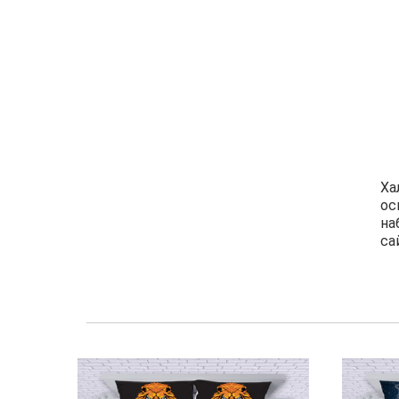
Ха
ос
на
са