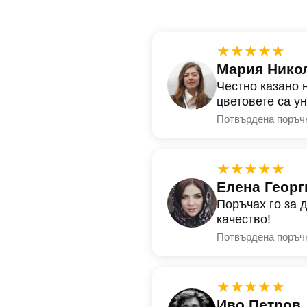
★★★★★
Мария Нико
Честно казано 
цветовете са у
Потвърдена поръч
★★★★★
Елена Георг
Поръчах го за 
качество!
Потвърдена поръч
★★★★★
Иво Петров