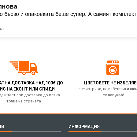
янова
о бързо и опаковката беше супер. А самият комплект
ка
АТНА ДОСТАВКА НАД 100€ ДО
ЦВЕТОВЕТЕ НЕ ИЗБЕЛЯВ
ИС НА ЕКОНТ ИЛИ СПИДИ
Не се изтрива, не избелява и ща
д и тест при доставка до всяка
се напуква!
точка на страната
ИИ
ИНФОРМАЦИЯ