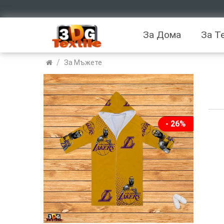
За Дома
За Т
/
За Мъжете
- 26%