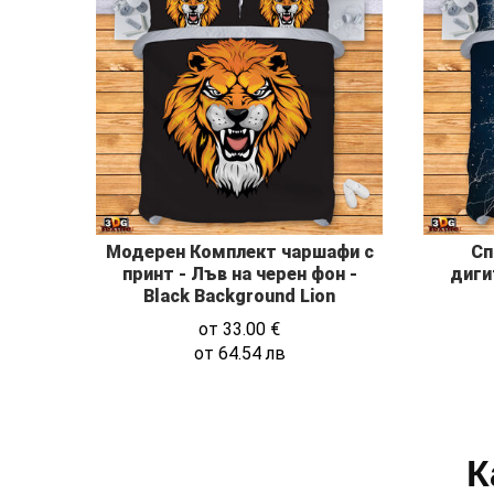
Модерен Комплект чаршафи с
Сп
принт - Лъв на черен фон -
диги
Black Background Lion
от
33.00
€
от
64.54
лв
К