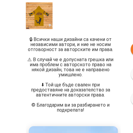
🔒 Всички наши дизайни са качени от
независими автори, и ние не носим
отговорност за авторските им права.
⚠️ В случай че е допусната грешка или
има проблем с авторското право на
някой дизайн, това не е направено
умишлено.
⬇️ Той ще бъде свален при
предоставяне на доказателство за
автентичните авторски права.
©️ Благодарим ви за разбирането и
подкрепата!