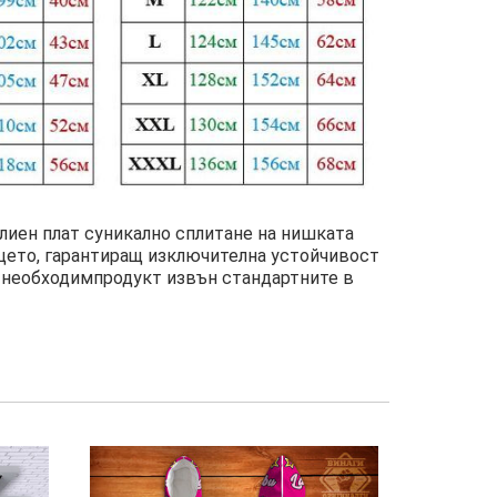
влиен плат суникално сплитане на нишката
ицето, гарантиращ изключителна устойчивост
 е необходимпродукт извън стандартните в