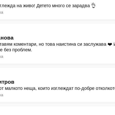
зглежда на живо! Детето много се зарадва 👌
ка
анова
тавям коментари, но това наистина си заслужава ❤️
ре без проблем.
ка
итров
от малкото неща, които изглеждат по-добре отколкот
ка