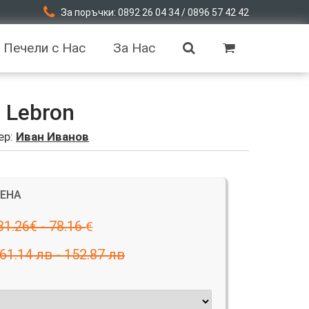
За поръчки: 0892 26 04 34 / 0896 57 42 42
Печели с Нас
За Нас
 Lebron
ер:
Иван Иванов
ЦЕНА
31.26€ - 78.16
€
61.14 лв - 152.87 лв