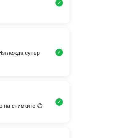
✓
✓
 Изглежда супер
✓
о на снимките 😄