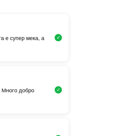
✓
а е супер мека, а
✓
 Много добро