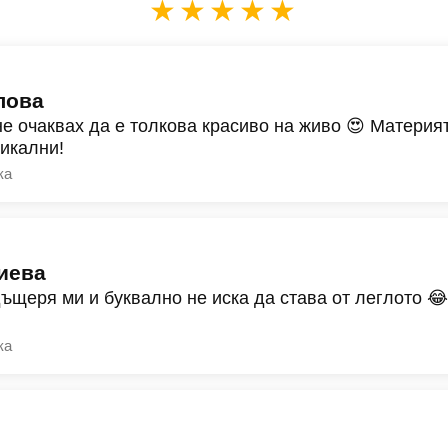
★★★★★
лова
не очаквах да е толкова красиво на живо 😍 Материят
никални!
ка
иева
дъщеря ми и буквално не иска да става от леглото 
ка