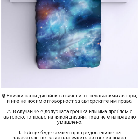
🔒 Всички наши дизайни са качени от независими автори,
и ние не носим отговорност за авторските им права.
⚠️ В случай че е допусната грешка или има проблем с
авторското право на някой дизайн, това не е направено
умишлено.
⬇️ Той ще бъде свален при предоставяне на
доказателство за автентичните авторски права.