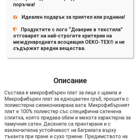
поръчка!
Идеален подарък за приятел или роднина!
Продуктите с лого “Доверие в текстила”
отговарят на най-строгите критерии на
международната асоциация OEKO-TEX® и не
съдържат вредни вещества.
Описание
Състава е микрофибърен плат за лице с щампа и
Микрофибърен плат за едноцветен гръб, прошити с
полиестерна силиконизирана вата. Микрофибърният
плат е 100% полиестер със специфична сатенена
сплитка, която придава обем и мекота характерна за
памучния сатен. Десените са принтирани и с
изключителна устойчивост на багрилата върху
тъканта при пране и сухо триене. Предимството на