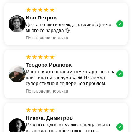
★★★★★
Иво Петров
✓
Доста по-яко изглежда на живо! Детето
много се зарадва 👌
Потвърдена поръчка
★★★★★
Теодора Иванова
Много рядко оставям коментари, но това
✓
наистина си заслужава ❤️ Изглежда
супер стилно и се пере без проблем.
Потвърдена поръчка
★★★★★
Никола Димитров
Реално е едно от малкото неща, които
✓
изглеждат по-добре отколкото на