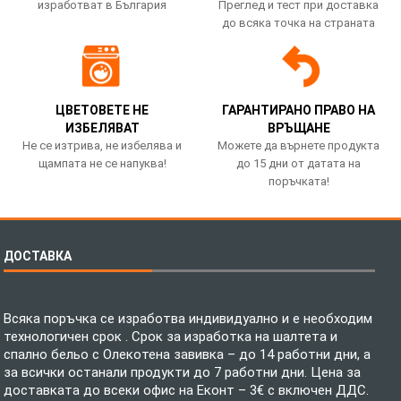
изработват в България
Преглед и тест при доставка
до всяка точка на страната
ЦВЕТОВЕТЕ НЕ
ГАРАНТИРАНО ПРАВО НА
ИЗБЕЛЯВАТ
ВРЪЩАНЕ
Не се изтрива, не избелява и
Можете да върнете продукта
щампата не се напуква!
до 15 дни от датата на
поръчката!
ДОСТАВКА
Всяка поръчка се изработва индивидуално и е необходим
технологичен срок . Срок за изработка на шалтета и
спално бельо с Олекотена завивка – до 14 работни дни, а
за всички останали продукти до 7 работни дни. Цена за
доставката до всеки офис на Еконт – 3€ с включен ДДС.