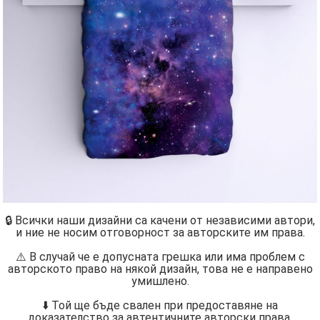
🔒 Всички наши дизайни са качени от независими автори,
и ние не носим отговорност за авторските им права.
⚠️ В случай че е допусната грешка или има проблем с
авторското право на някой дизайн, това не е направено
умишлено.
⬇️ Той ще бъде свален при предоставяне на
доказателство за автентичните авторски права.