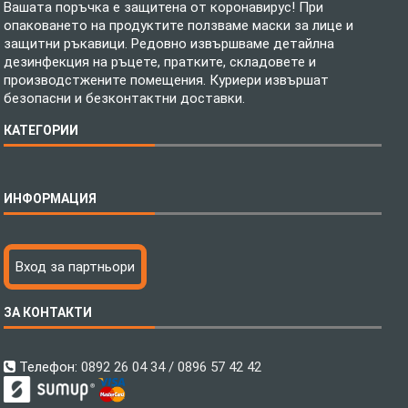
Вашата поръчка е защитена от коронавирус! При
опаковането на продуктите ползваме маски за лице и
защитни ръкавици. Редовно извършваме детайлна
дезинфекция на ръцете, пратките, складовете и
производстжените помещения. Куриери извършат
безопасни и безконтактни доставки.
КАТЕГОРИИ
Спално бельо
ИНФОРМАЦИЯ
Бебешки спални комплекти
Шалтета
Тениски с пълноцветен печат
Технология на печатане
Вход за партньори
Хавлиени кърпи
Файлове за печат
Халати
Доставка
ЗА КОНТАКТИ
Пончо за водни спортове
Как да поръчам?
Микрофибърни Плажни Кърпи
Ценообразуване
Микрофибърни Велурени Кърпи
С какво сме различни?
Телефон:
0892 26 04 34 / 0896 57 42 42
Детски пончота
Контакти
Тениски