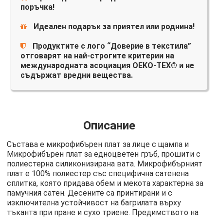
поръчка!
Идеален подарък за приятел или роднина!
Продуктите с лого “Доверие в текстила”
отговарят на най-строгите критерии на
международната асоциация OEKO-TEX® и не
съдържат вредни вещества.
Описание
Състава е микрофибърен плат за лице с щампа и
Микрофибърен плат за едноцветен гръб, прошити с
полиестерна силиконизирана вата. Микрофибърният
плат е 100% полиестер със специфична сатенена
сплитка, която придава обем и мекота характерна за
памучния сатен. Десените са принтирани и с
изключителна устойчивост на багрилата върху
тъканта при пране и сухо триене. Предимството на