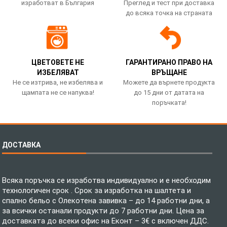
изработват в България
Преглед и тест при доставка
до всяка точка на страната
ЦВЕТОВЕТЕ НЕ
ГАРАНТИРАНО ПРАВО НА
ИЗБЕЛЯВАТ
ВРЪЩАНЕ
Не се изтрива, не избелява и
Можете да върнете продукта
щампата не се напуква!
до 15 дни от датата на
поръчката!
ДОСТАВКА
Всяка поръчка се изработва индивидуално и е необходим
технологичен срок . Срок за изработка на шалтета и
спално бельо с Олекотена завивка – до 14 работни дни, а
за всички останали продукти до 7 работни дни. Цена за
доставката до всеки офис на Еконт – 3€ с включен ДДС.