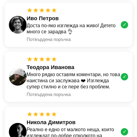
★★★★★
Иво Петров
✓
Доста по-яко изглежда на живо! Детето
много се зарадва 👌
Потвърдена поръчка
★★★★★
Теодора Иванова
Много рядко оставям коментари, но това
✓
наистина си заслужава ❤️ Изглежда
супер стилно и се пере без проблем.
Потвърдена поръчка
★★★★★
Никола Димитров
Реално е едно от малкото неща, които
✓
изглеждат по-добре отколкото на