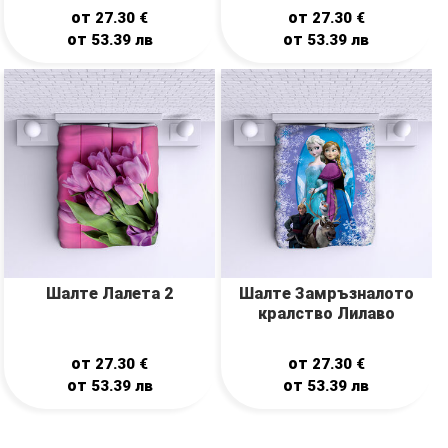
от
от
27.30
€
27.30
€
от
от
53.39
лв
53.39
лв
Шалте Лалета 2
Шалте Замръзналото
кралство Лилаво
от
от
27.30
€
27.30
€
от
от
53.39
лв
53.39
лв