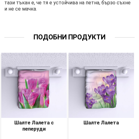
тази тъкан е, че тя е устойчива на петна, бързо съхне
и не се мачка.
ПОДОБНИ ПРОДУКТИ
Шалте Лалета с
Шалте Лалета
пеперуди