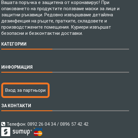
Вашата поръчка е защитена от коронавирус! При
опаковането на продуктите ползваме маски за лице и
защитни ръкавици. Редовно извършваме детайлна
дезинфекция на ръцете, пратките, складовете и
производстжените помещения. Куриери извършат
безопасни и безконтактни доставки.
КАТЕГОРИИ
Спално бельо
ИНФОРМАЦИЯ
Бебешки спални комплекти
Шалтета
Тениски с пълноцветен печат
Технология на печатане
Вход за партньори
Хавлиени кърпи
Файлове за печат
Халати
Доставка
ЗА КОНТАКТИ
Пончо за водни спортове
Как да поръчам?
Микрофибърни Плажни Кърпи
Ценообразуване
Микрофибърни Велурени Кърпи
С какво сме различни?
Телефон:
0892 26 04 34 / 0896 57 42 42
Детски пончота
Контакти
Тениски