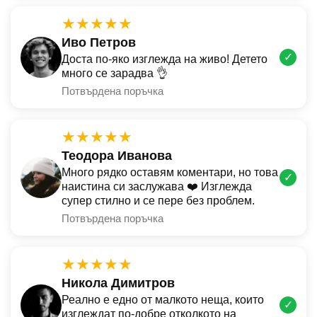
★★★★★
Иво Петров
✓
Доста по-яко изглежда на живо! Детето
много се зарадва 👌
Потвърдена поръчка
★★★★★
Теодора Иванова
Много рядко оставям коментари, но това
✓
наистина си заслужава ❤️ Изглежда
супер стилно и се пере без проблем.
Потвърдена поръчка
★★★★★
Никола Димитров
Реално е едно от малкото неща, които
✓
изглеждат по-добре отколкото на