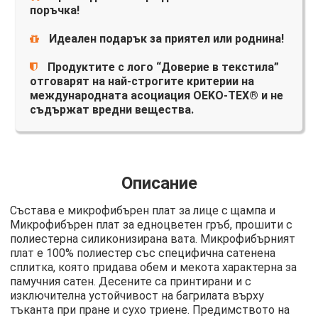
поръчка!
Идеален подарък за приятел или роднина!
Продуктите с лого “Доверие в текстила”
отговарят на най-строгите критерии на
международната асоциация OEKO-TEX® и не
съдържат вредни вещества.
Описание
Състава е микрофибърен плат за лице с щампа и
Микрофибърен плат за едноцветен гръб, прошити с
полиестерна силиконизирана вата. Микрофибърният
плат е 100% полиестер със специфична сатенена
сплитка, която придава обем и мекота характерна за
памучния сатен. Десените са принтирани и с
изключителна устойчивост на багрилата върху
тъканта при пране и сухо триене. Предимството на