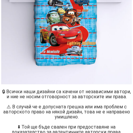
🔒 Всички наши дизайни са качени от независими автори,
и ние не носим отговорност за авторските им права.
⚠️ В случай че е допусната грешка или има проблем с
авторското право на някой дизайн, това не е направено
умишлено.
⬇️ Той ще бъде свален при предоставяне на
доказателство за автентичните авторски права.