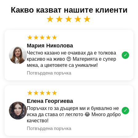
Какво казват нашите клиенти
★★★★★
★★★★★
Мария Николова
Честно казано не очаквах да е толкова
✓
красиво на живо 😍 Материята е супер
мека, а цветовете са уникални!
Потвърдена поръчка
★★★★★
Елена Георгиева
Поръчах го за дъщеря ми и буквално не
✓
иска да става от леглото 😂 Много добро
качество!
Потвърдена поръчка