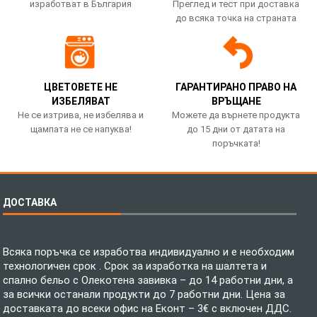
изработват в България
Преглед и тест при доставка
до всяка точка на страната
ЦВЕТОВЕТЕ НЕ
ГАРАНТИРАНО ПРАВО НА
ИЗБЕЛЯВАТ
ВРЪЩАНЕ
Не се изтрива, не избелява и
Можете да върнете продукта
щампата не се напуква!
до 15 дни от датата на
поръчката!
ДОСТАВКА
Всяка поръчка се изработва индивидуално и е необходим
технологичен срок . Срок за изработка на шалтета и
спално бельо с Олекотена завивка – до 14 работни дни, а
за всички останали продукти до 7 работни дни. Цена за
доставката до всеки офис на Еконт – 3€ с включен ДДС.