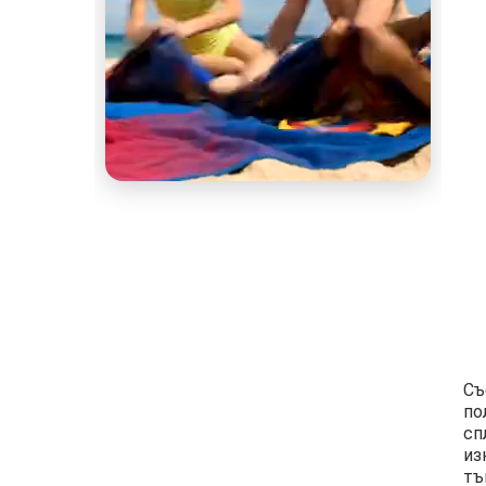
Съ
по
сп
из
тъ