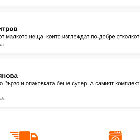
итров
от малкото неща, които изглеждат по-добре отколкот
ка
янова
о бързо и опаковката беше супер. А самият комплект
ка