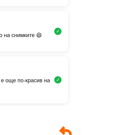
✓
о на снимките 😄
✓
 е още по-красив на