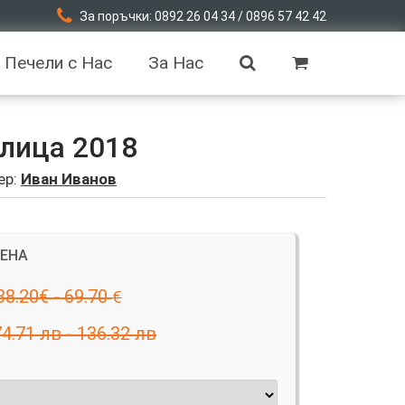
За поръчки: 0892 26 04 34 / 0896 57 42 42
Печели с Нас
За Нас
лица 2018
ер:
Иван Иванов
ЦЕНА
38.20€ - 69.70
€
74.71 лв - 136.32 лв