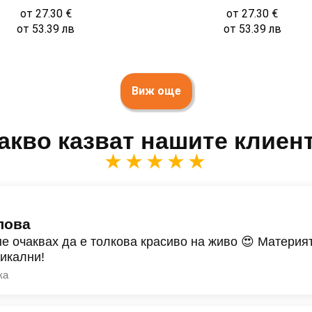
от
27.30
€
от
27.30
€
от
53.39
лв
от
53.39
лв
Виж още
акво казват нашите клиен
★★★★★
лова
не очаквах да е толкова красиво на живо 😍 Материят
никални!
ка