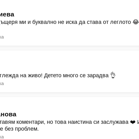
иева
дъщеря ми и буквално не иска да става от леглото 
ка
зглежда на живо! Детето много се зарадва 👌
ка
анова
тавям коментари, но това наистина си заслужава ❤️
ре без проблем.
ка