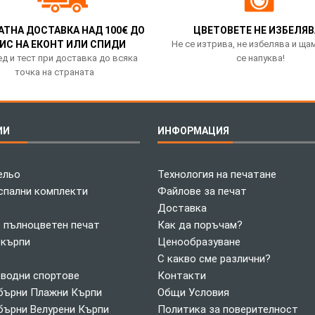
АТНА ДОСТАВКА НАД 100€ ДО
ЦВЕТОВЕТЕ НЕ ИЗБЕЛЯВ
ИС НА ЕКОНТ ИЛИ СПИДИ
Не се изтрива, не избелява и ща
д и тест при доставка до всяка
се напуква!
точка на страната
ИИ
ИНФОРМАЦИЯ
ельо
Технология на печатане
спални комплекти
Файлове за печат
Доставка
с пълноцветен печат
Как да поръчам?
 кърпи
Ценообразуване
С какво сме различни?
 водни спортове
Контакти
ърни Плажни Кърпи
Общи Условия
ърни Велурени Кърпи
Политика за поверителност