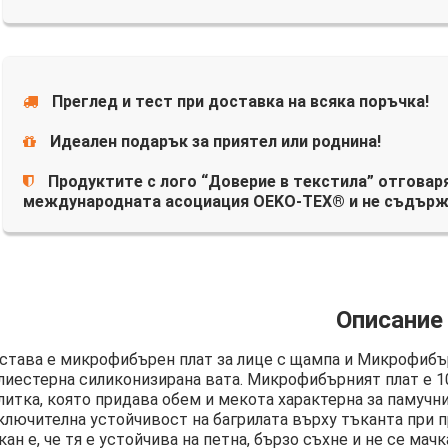
Преглед и тест при доставка на всяка поръчка!
Идеален подарък за приятел или роднина!
Продуктите с лого “Доверие в текстила” отговаря
международната асоциация OEKO-TEX® и не съдърж
Описание
става е микрофибърен плат за лице с щампа и Микрофибър
лиестерна силиконизирана вата. Микрофибърният плат е 
литка, която придава обем и мекота характерна за памучни
ключителна устойчивост на багрилата върху тъканта при п
кан е, че тя е устойчива на петна, бързо съхне и не се мачк