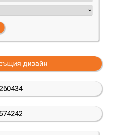
 същия дизайн
260434
574242