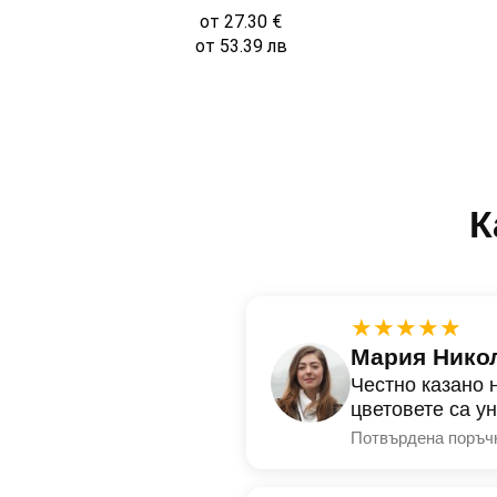
от
27.30
€
от
53.39
лв
К
★★★★★
Мария Нико
Честно казано 
цветовете са у
Потвърдена поръч