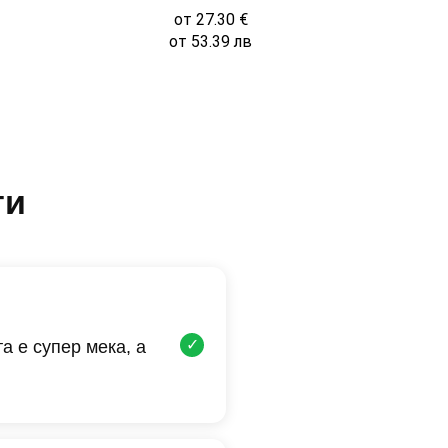
от
27.30
€
от
53.39
лв
ти
✓
а е супер мека, а