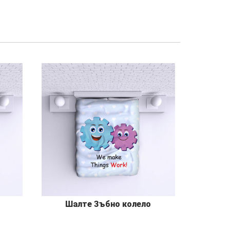
Шалте Зъбно колело