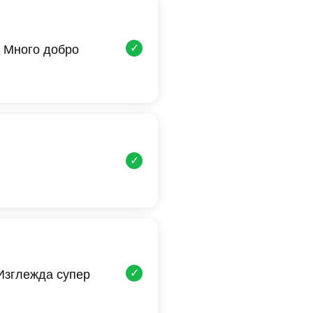
✓
 Много добро
✓
✓
 Изглежда супер