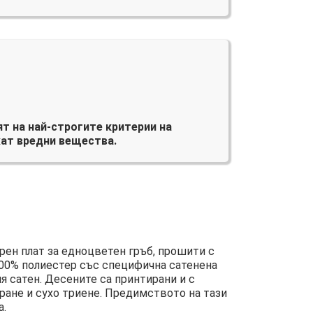
т на най-строгите критерии на
ат вредни вещества.
ен плат за едноцветен гръб, прошити с
100% полиестер със специфична сатенена
я сатен. Десените са принтирани и с
ране и сухо триене. Предимството на тази
а.