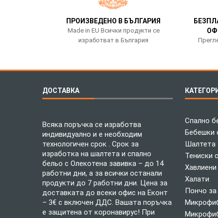
ПРОИЗВЕДЕНО В БЪЛГАРИЯ
БЕЗПЛ
Made in EU Всички продукти се
ОФ
изработват в България
Прегле
ДОСТАВКА
КАТЕГОР
Спално б
Всяка поръчка се изработва
Бебешки 
индивидуално и е необходим
технологичен срок . Срок за
Шалтета
изработка на шалтета и спално
Тениски 
бельо с Олекотена завивка – до 14
Хавлиени
работни дни, а за всички останали
Халати
продукти до 7 работни дни. Цена за
Пончо за
доставката до всеки офис на Еконт
– 3€ с включен ДДС. Вашата поръчка
Микрофиб
е защитена от коронавирус! При
Микрофиб