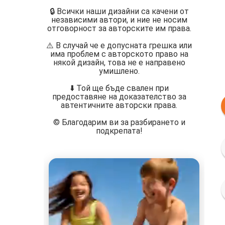
🔒 Всички наши дизайни са качени от
независими автори, и ние не носим
отговорност за авторските им права.
⚠️ В случай че е допусната грешка или
има проблем с авторското право на
някой дизайн, това не е направено
умишлено.
⬇️ Той ще бъде свален при
предоставяне на доказателство за
автентичните авторски права.
©️ Благодарим ви за разбирането и
подкрепата!