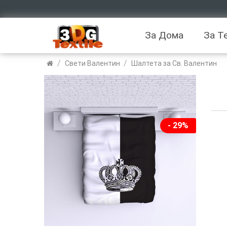
За Дома
За Т
/
/
Свети Валентин
Шалтета за Св. Валентин
- 29%