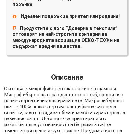
поръчка!
Идеален подарък за приятел или роднина!
Продуктите с лого “Доверие в текстила”
отговарят на най-строгите критерии на
международната асоциация OEKO-TEX® и не
съдържат вредни вещества.
Описание
Състава е микрофибърен плат за лице с щампа и
Микрофибърен плат за едноцветен гръб, прошити с
полиестерна силиконизирана вата. Микрофибърният
плат е 100% полиестер със специфична сатенена
сплитка, която придава обем и мекота характерна за
памучния сатен. Десените са принтирани и с
изключителна устойчивост на багрилата върху
тъканта при пране и сухо триене. Предимството на