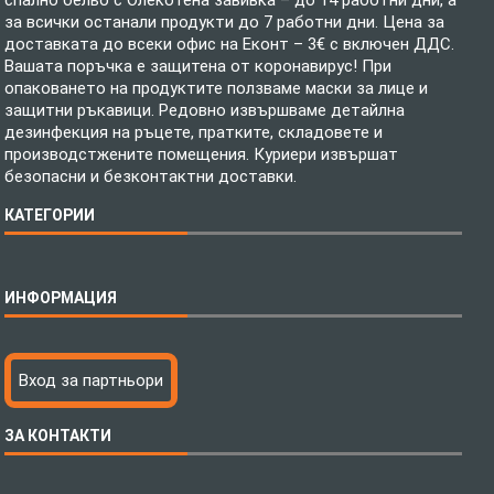
спално бельо с Олекотена завивка – до 14 работни дни, а
за всички останали продукти до 7 работни дни. Цена за
доставката до всеки офис на Еконт – 3€ с включен ДДС.
Вашата поръчка е защитена от коронавирус! При
опаковането на продуктите ползваме маски за лице и
защитни ръкавици. Редовно извършваме детайлна
дезинфекция на ръцете, пратките, складовете и
производстжените помещения. Куриери извършат
безопасни и безконтактни доставки.
КАТЕГОРИИ
Спално бельо
ИНФОРМАЦИЯ
Бебешки спални комплекти
Шалтета
Тениски с пълноцветен печат
Технология на печатане
Вход за партньори
Хавлиени кърпи
Файлове за печат
Халати
Доставка
ЗА КОНТАКТИ
Пончо за водни спортове
Как да поръчам?
Микрофибърни Плажни Кърпи
Ценообразуване