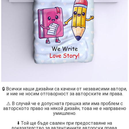
🔒 Всички наши дизайни са качени от независими автори,
и ние не носим отговорност за авторските им права.
⚠️ В случай че е допусната грешка или има проблем с
авторското право на някой дизайн, това не е направено
умишлено.
⬇️ Той ще бъде свален при предоставяне на
доказателство за автентичните авторски права.