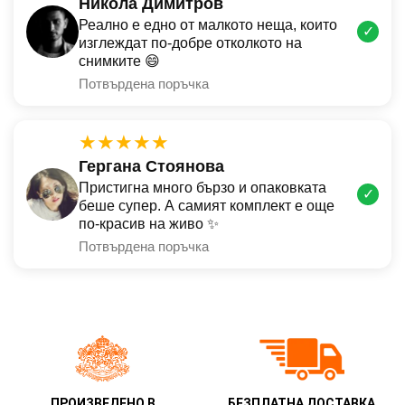
Никола Димитров
Реално е едно от малкото неща, които
✓
изглеждат по-добре отколкото на
снимките 😄
Потвърдена поръчка
★★★★★
Гергана Стоянова
Пристигна много бързо и опаковката
✓
беше супер. А самият комплект е още
по-красив на живо ✨
Потвърдена поръчка
ПРОИЗВЕДЕНО В
БЕЗПЛАТНА ДОСТАВКА