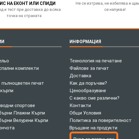
ИС НА ЕКОНТ ИЛИ СПИДИ
Не се изтрива, не избелява и ща
д и тест при доставка до всяка
се напуква!
точка на страната
ИИ
ИНФОРМАЦИЯ
ельо
Технология на печатане
спални комплекти
Файлове за печат
Доставка
с пълноцветен печат
Как да поръчам?
 кърпи
Ценообразуване
С какво сме различни?
 водни спортове
Контакти
ърни Плажни Кърпи
Общи Условия
ърни Велурени Кърпи
Политика за поверителност
ончота
Връщане на продукти