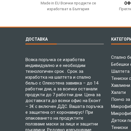
Made in EU Всички продукти се
ОФ
изработват в България
Прегле
ДОСТАВКА
КАТЕГОР
Спално б
Всяка поръчка се изработва
Бебешки 
индивидуално и е необходим
технологичен срок . Срок за
Шалтета
изработка на шалтета и спално
Тениски 
бельо с Олекотена завивка – до 14
Хавлиени
работни дни, а за всички останали
Халати
продукти до 7 работни дни. Цена за
Пончо за
доставката до всеки офис на Еконт
– 3€ с включен ДДС. Вашата поръчка
Микрофиб
е защитена от коронавирус! При
Микрофиб
опаковането на продуктите
Детски п
ползваме маски за лице и защитни
Тениски
ръкавици. Редовно извършваме