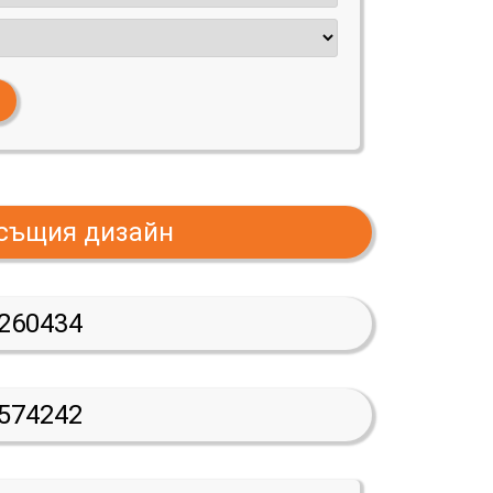
 същия дизайн
260434
574242