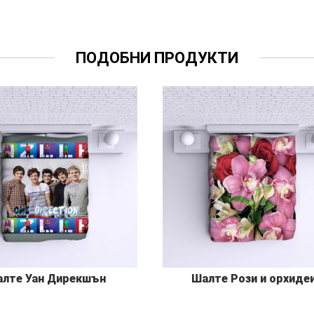
ПОДОБНИ ПРОДУКТИ
лте Уан Дирекшън
Шалте Рози и орхиде