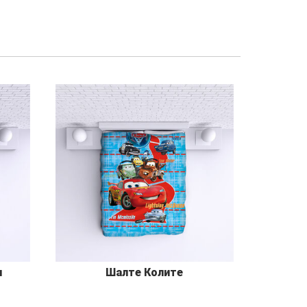
и
Шалте Колите