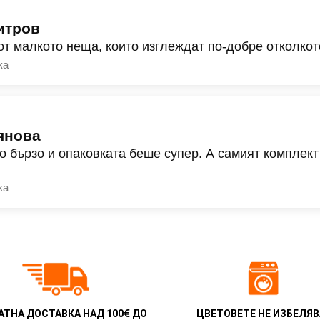
итров
от малкото неща, които изглеждат по-добре отколкот
ка
янова
о бързо и опаковката беше супер. А самият комплект
ка
АТНА ДОСТАВКА НАД 100€ ДО
ЦВЕТОВЕТЕ НЕ ИЗБЕЛЯВ