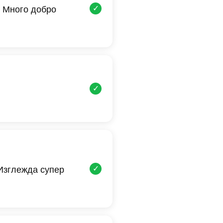
✓
 Много добро
✓
✓
 Изглежда супер