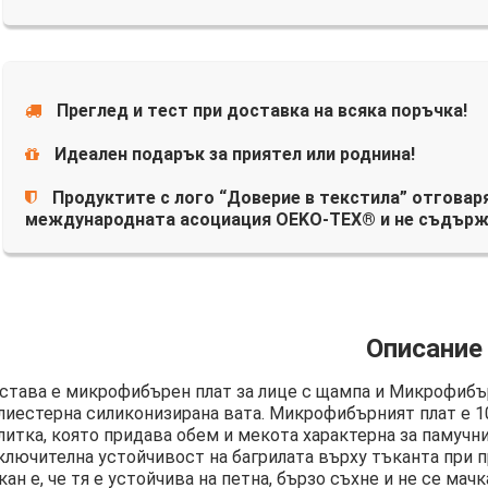
Преглед и тест при доставка на всяка поръчка!
Идеален подарък за приятел или роднина!
Продуктите с лого “Доверие в текстила” отговаря
международната асоциация OEKO-TEX® и не съдърж
Описание
става е микрофибърен плат за лице с щампа и Микрофибър
лиестерна силиконизирана вата. Микрофибърният плат е 
литка, която придава обем и мекота характерна за памучни
ключителна устойчивост на багрилата върху тъканта при п
кан е, че тя е устойчива на петна, бързо съхне и не се мачк