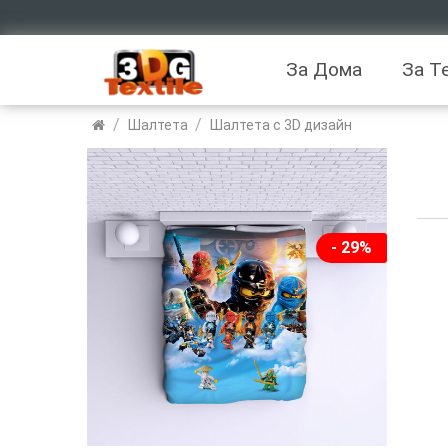
За Дома
За Т
/
/
Шалтета
Шалтета с 3D дизайн
- 29%