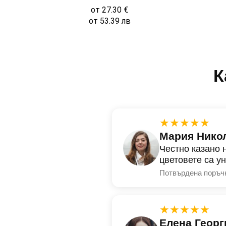
от
27.30
€
от
53.39
лв
К
★★★★★
Мария Нико
Честно казано 
цветовете са у
Потвърдена поръч
★★★★★
Елена Георг