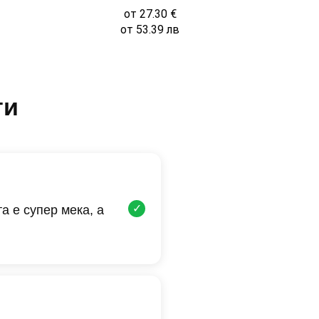
от
27.30
€
от
53.39
лв
ти
✓
а е супер мека, а