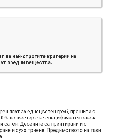
т на най-строгите критерии на
ат вредни вещества.
ен плат за едноцветен гръб, прошити с
100% полиестер със специфична сатенена
я сатен. Десените са принтирани и с
ране и сухо триене. Предимството на тази
а.