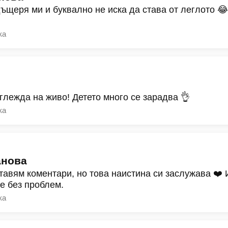
дъщеря ми и буквално не иска да става от леглото 
ка
зглежда на живо! Детето много се зарадва 👌
ка
анова
тавям коментари, но това наистина си заслужава ❤️
ре без проблем.
ка