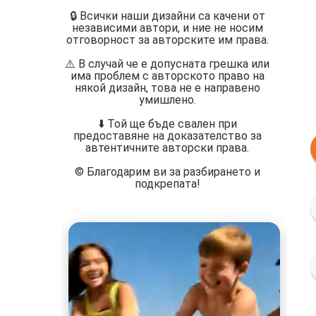
🔒 Всички наши дизайни са качени от
независими автори, и ние не носим
отговорност за авторските им права.
⚠️ В случай че е допусната грешка или
има проблем с авторското право на
някой дизайн, това не е направено
умишлено.
⬇️ Той ще бъде свален при
предоставяне на доказателство за
автентичните авторски права.
©️ Благодарим ви за разбирането и
подкрепата!