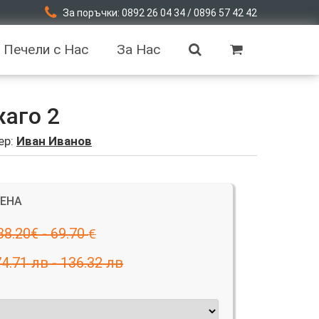
За поръчки: 0892 26 04 34 / 0896 57 42 42
Печели с Нас
За Нас
аго 2
ер:
Иван Иванов
ЦЕНА
38.20€ - 69.70
€
74.71 лв - 136.32 лв