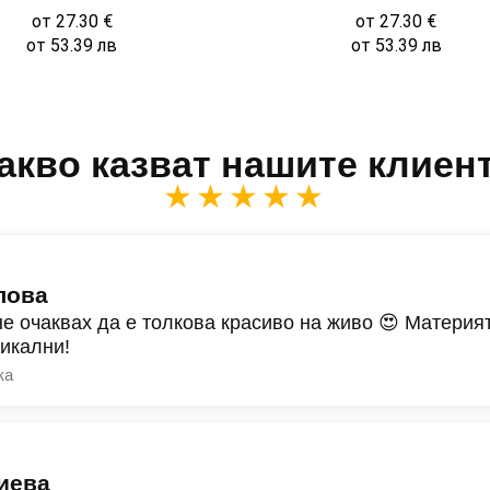
от
27.30
€
от
27.30
€
от
53.39
лв
от
53.39
лв
акво казват нашите клиен
★★★★★
лова
не очаквах да е толкова красиво на живо 😍 Материят
никални!
ка
иева