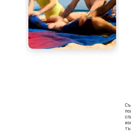
Съ
по
сп
из
тъ