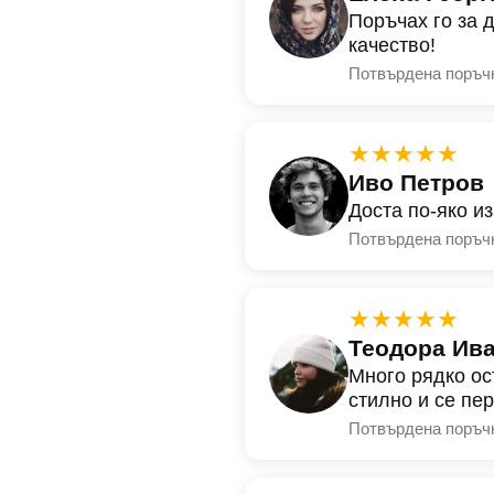
Поръчах го за 
качество!
Потвърдена поръч
★★★★★
Иво Петров
Доста по-яко и
Потвърдена поръч
★★★★★
Теодора Ив
Много рядко ос
стилно и се пе
Потвърдена поръч