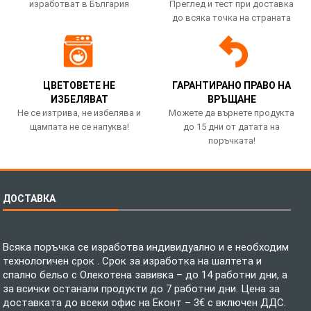
изработват в България
Преглед и тест при доставка
до всяка точка на страната
ЦВЕТОВЕТЕ НЕ
ГАРАНТИРАНО ПРАВО НА
ИЗБЕЛЯВАТ
ВРЪЩАНЕ
Не се изтрива, не избелява и
Можете да върнете продукта
щампата не се напуква!
до 15 дни от датата на
поръчката!
ДОСТАВКА
Всяка поръчка се изработва индивидуално и е необходим
технологичен срок . Срок за изработка на шалтета и
спално бельо с Олекотена завивка – до 14 работни дни, а
за всички останали продукти до 7 работни дни. Цена за
доставката до всеки офис на Еконт – 3€ с включен ДДС.