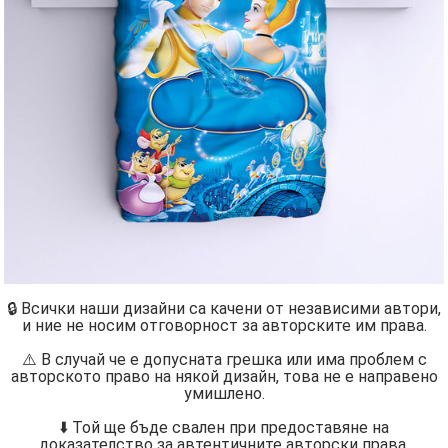
🔒 Всички наши дизайни са качени от независими автори,
и ние не носим отговорност за авторските им права.
⚠️ В случай че е допусната грешка или има проблем с
авторското право на някой дизайн, това не е направено
умишлено.
⬇️ Той ще бъде свален при предоставяне на
доказателство за автентичните авторски права.