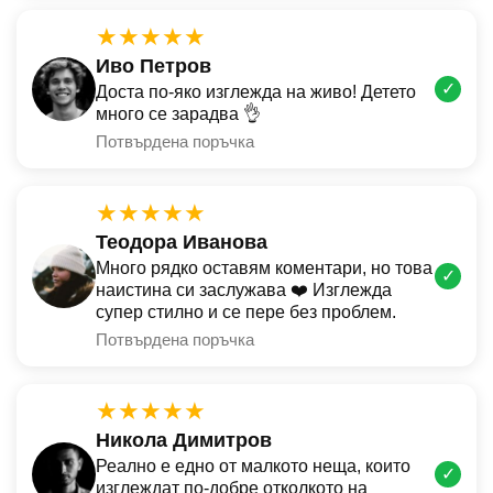
★★★★★
Иво Петров
✓
Доста по-яко изглежда на живо! Детето
много се зарадва 👌
Потвърдена поръчка
★★★★★
Теодора Иванова
Много рядко оставям коментари, но това
✓
наистина си заслужава ❤️ Изглежда
супер стилно и се пере без проблем.
Потвърдена поръчка
★★★★★
Никола Димитров
Реално е едно от малкото неща, които
✓
изглеждат по-добре отколкото на