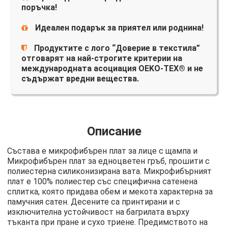
поръчка!
Идеален подарък за приятел или роднина!
Продуктите с лого “Доверие в текстила”
отговарят на най-строгите критерии на
международната асоциация OEKO-TEX® и не
съдържат вредни вещества.
Описание
Състава е микрофибърен плат за лице с щампа и
Микрофибърен плат за едноцветен гръб, прошити с
полиестерна силиконизирана вата. Микрофибърният
плат е 100% полиестер със специфична сатенена
сплитка, която придава обем и мекота характерна за
памучния сатен. Десените са принтирани и с
изключителна устойчивост на багрилата върху
тъканта при пране и сухо триене. Предимството на