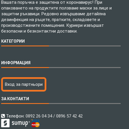
Вашата поръчка е защитена от коронавирус! При
опаковането на продуктите ползваме маски за лице и
защитни ръкавици. Редовно извършваме детайлна
дезинфекция на ръцете, пратките, складовете и
производстжените помещения. Куриери извършат
безопасни и безконтактни доставки.
КАТЕГОРИИ
Спално бельо
ИНФОРМАЦИЯ
Бебешки спални комплекти
Шалтета
Тениски с пълноцветен печат
Технология на печатане
Вход за партньори
Хавлиени кърпи
Файлове за печат
Халати
Доставка
ЗА КОНТАКТИ
Пончо за водни спортове
Как да поръчам?
Микрофибърни Плажни Кърпи
Ценообразуване
Микрофибърни Велурени Кърпи
С какво сме различни?
Телефон:
0892 26 04 34 / 0896 57 42 42
Детски пончота
Контакти
Тениски