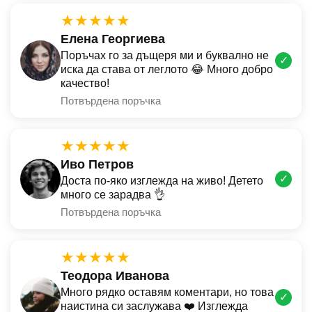
★★★★★
Елена Георгиева
Поръчах го за дъщеря ми и буквално не
✓
иска да става от леглото 😂 Много добро
качество!
Потвърдена поръчка
★★★★★
Иво Петров
✓
Доста по-яко изглежда на живо! Детето
много се зарадва 👌
Потвърдена поръчка
★★★★★
Теодора Иванова
Много рядко оставям коментари, но това
✓
наистина си заслужава ❤️ Изглежда