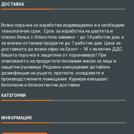
ДОСТАВКА
Всяка поръчка се изработва индивидуално и е необходим
технологичен срок . Срок за изработка на шалтета и
спално бельо с Олекотена завивка – до 14 работни дни, а
за всички останали продукти до 7 работни дни. Цена за
доставката до всеки офис на Еконт – 3€ с включен ДДС.
Вашата поръчка е защитена от коронавирус! При
опаковането на продуктите ползваме маски за лице и
защитни ръкавици. Редовно извършваме детайлна
дезинфекция на ръцете, пратките, складовете и
производстжените помещения. Куриери извършат
безопасни и безконтактни доставки.
КАТЕГОРИИ
Спално бельо
ИНФОРМАЦИЯ
Бебешки спални комплекти
Шалтета