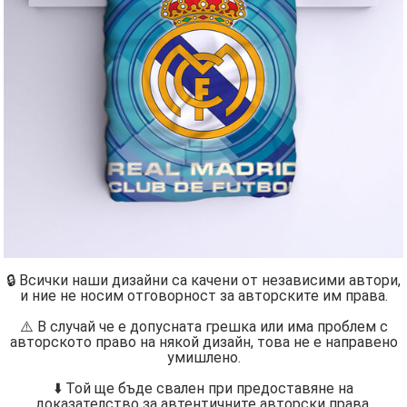
🔒 Всички наши дизайни са качени от независими автори,
и ние не носим отговорност за авторските им права.
⚠️ В случай че е допусната грешка или има проблем с
авторското право на някой дизайн, това не е направено
умишлено.
⬇️ Той ще бъде свален при предоставяне на
доказателство за автентичните авторски права.