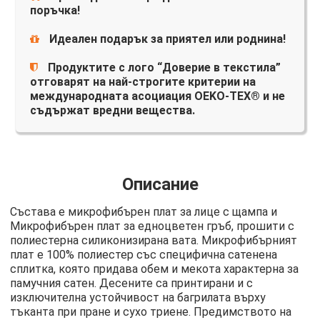
поръчка!
Идеален подарък за приятел или роднина!
Продуктите с лого “Доверие в текстила”
отговарят на най-строгите критерии на
международната асоциация OEKO-TEX® и не
съдържат вредни вещества.
Описание
Състава е микрофибърен плат за лице с щампа и
Микрофибърен плат за едноцветен гръб, прошити с
полиестерна силиконизирана вата. Микрофибърният
плат е 100% полиестер със специфична сатенена
сплитка, която придава обем и мекота характерна за
памучния сатен. Десените са принтирани и с
изключителна устойчивост на багрилата върху
тъканта при пране и сухо триене. Предимството на