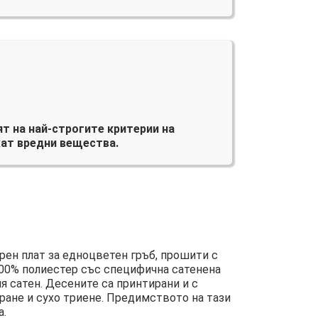
т на най-строгите критерии на
ат вредни вещества.
ен плат за едноцветен гръб, прошити с
100% полиестер със специфична сатенена
я сатен. Десените са принтирани и с
ране и сухо триене. Предимството на тази
а.