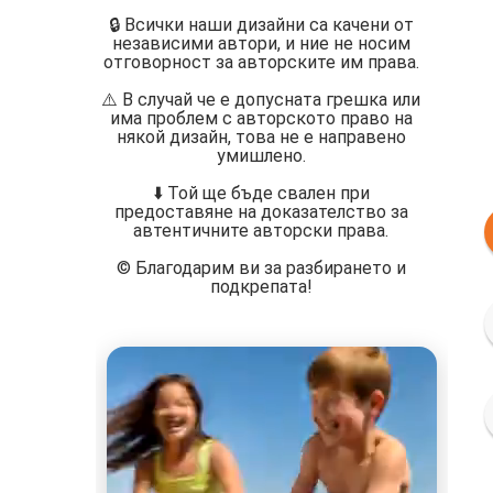
🔒 Всички наши дизайни са качени от
независими автори, и ние не носим
отговорност за авторските им права.
⚠️ В случай че е допусната грешка или
има проблем с авторското право на
някой дизайн, това не е направено
умишлено.
⬇️ Той ще бъде свален при
предоставяне на доказателство за
автентичните авторски права.
©️ Благодарим ви за разбирането и
подкрепата!