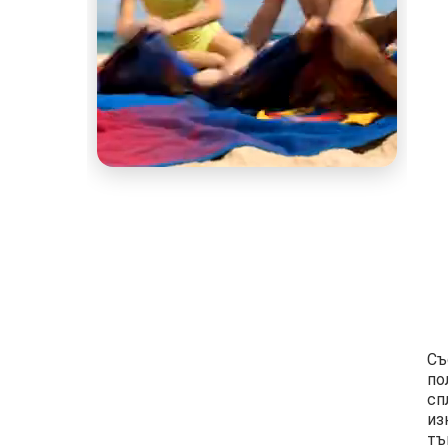
Съ
по
сп
из
тъ