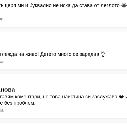
дъщеря ми и буквално не иска да става от леглото 
ка
зглежда на живо! Детето много се зарадва 👌
ка
анова
тавям коментари, но това наистина си заслужава ❤️
ре без проблем.
ка