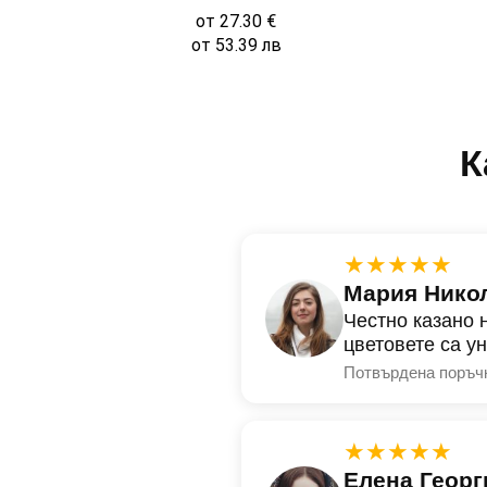
от
27.30
€
от
53.39
лв
К
★★★★★
Мария Нико
Честно казано 
цветовете са у
Потвърдена поръч
★★★★★
Елена Георг