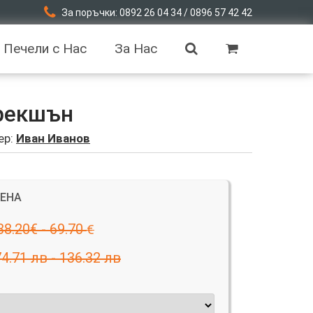
За поръчки: 0892 26 04 34 / 0896 57 42 42
Печели с Нас
За Нас
рекшън
ер:
Иван Иванов
ЦЕНА
38.20€ - 69.70
€
74.71 лв - 136.32 лв