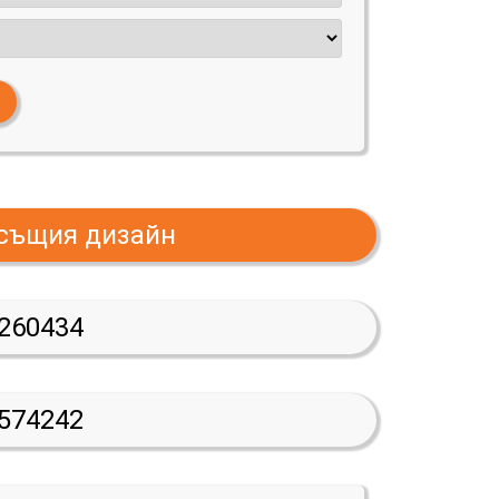
 същия дизайн
260434
574242