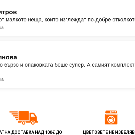
итров
от малкото неща, които изглеждат по-добре отколкот
ка
янова
о бързо и опаковката беше супер. А самият комплект
ка
АТНА ДОСТАВКА НАД 100€ ДО
ЦВЕТОВЕТЕ НЕ ИЗБЕЛЯВ