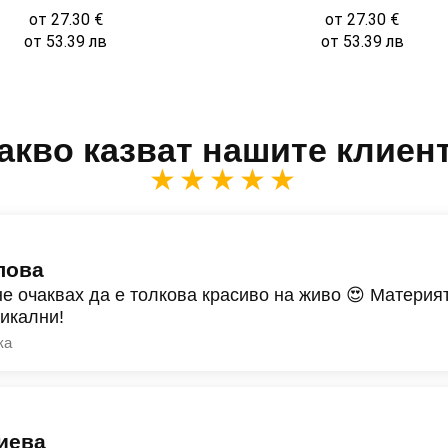
от
27.30
€
от
27.30
€
от
53.39
лв
от
53.39
лв
акво казват нашите клиен
★★★★★
лова
не очаквах да е толкова красиво на живо 😍 Материят
никални!
ка
иева