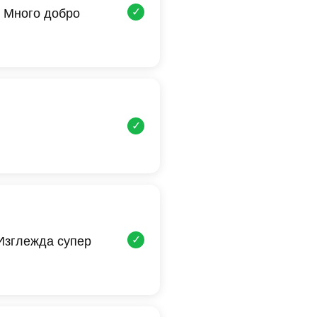
✓
 Много добро
✓
✓
 Изглежда супер