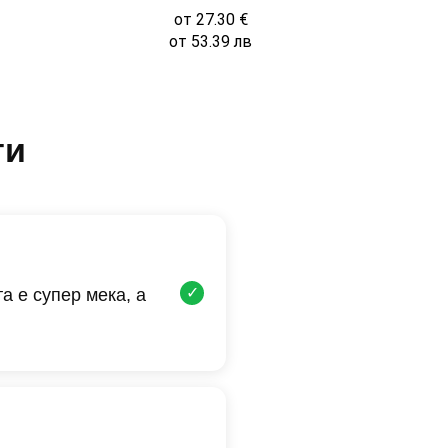
от
27.30
€
от
53.39
лв
ти
✓
а е супер мека, а