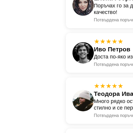
Поръчах го за 
качество!
Потвърдена поръч
★★★★★
Иво Петров
Доста по-яко и
Потвърдена поръч
★★★★★
Теодора Ив
Много рядко ос
стилно и се пе
Потвърдена поръч