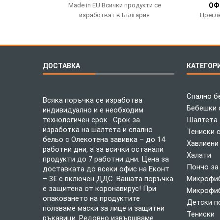
Made in EU Всички продукти се
ОФ
изработват в България
Прегле
ДОСТАВКА
КАТЕГОР
Спално б
Всяка поръчка се изработва
Бебешки 
индивидуално и е необходим
технологичен срок . Срок за
Шалтета
изработка на шалтета и спално
Тениски 
бельо с Олекотена завивка – до 14
Хавлиени
работни дни, а за всички останали
Халати
продукти до 7 работни дни. Цена за
Пончо за
доставката до всеки офис на Еконт
– 3€ с включен ДДС. Вашата поръчка
Микрофиб
е защитена от коронавирус! При
Микрофиб
опаковането на продуктите
Детски п
ползваме маски за лице и защитни
Тениски
ръкавици. Редовно извършваме