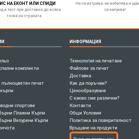
ИС НА ЕКОНТ ИЛИ СПИДИ
Не се изтрива, не избелява и ща
д и тест при доставка до всяка
се напуква!
точка на страната
ИИ
ИНФОРМАЦИЯ
ельо
Технология на печатане
спални комплекти
Файлове за печат
Доставка
с пълноцветен печат
Как да поръчам?
 кърпи
Ценообразуване
С какво сме различни?
 водни спортове
Контакти
ърни Плажни Кърпи
Общи Условия
ърни Велурени Кърпи
Политика за поверителност
ончота
Връщане на продукти