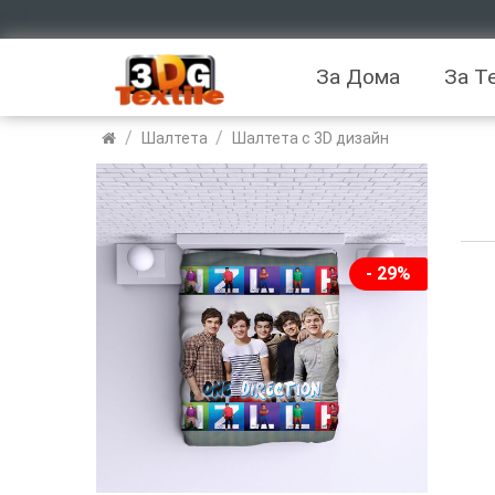
За Дома
За Т
/
/
Шалтета
Шалтета с 3D дизайн
- 29%