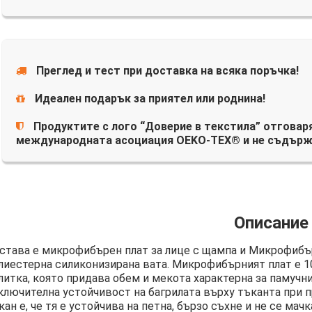
Преглед и тест при доставка на всяка поръчка!
Идеален подарък за приятел или роднина!
Продуктите с лого “Доверие в текстила” отговаря
международната асоциация OEKO-TEX® и не съдърж
Описание
става е микрофибърен плат за лице с щампа и Микрофибър
лиестерна силиконизирана вата. Микрофибърният плат е 
литка, която придава обем и мекота характерна за памучни
ключителна устойчивост на багрилата върху тъканта при п
кан е, че тя е устойчива на петна, бързо съхне и не се мачк