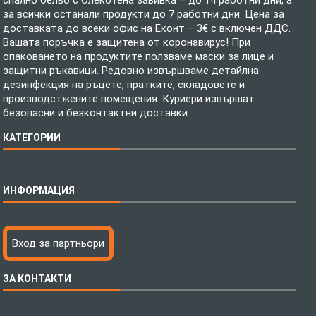
спално бельо с Олекотена завивка – до 14 работни дни, а
за всички останали продукти до 7 работни дни. Цена за
доставката до всеки офис на Еконт – 3€ с включен ДДС.
Вашата поръчка е защитена от коронавирус! При
опаковането на продуктите ползваме маски за лице и
защитни ръкавици. Редовно извършваме детайлна
дезинфекция на ръцете, пратките, складовете и
производстжените помещения. Куриери извършат
безопасни и безконтактни доставки.
КАТЕГОРИИ
Спално бельо
ИНФОРМАЦИЯ
Бебешки спални комплекти
Шалтета
Тениски с пълноцветен печат
Технология на печатане
Вход за партньори
Хавлиени кърпи
Файлове за печат
Халати
Доставка
ЗА КОНТАКТИ
Пончо за водни спортове
Как да поръчам?
Микрофибърни Плажни Кърпи
Ценообразуване