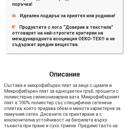
поръчка!
Идеален подарък за приятел или роднина!
Продуктите с лого “Доверие в текстила”
отговарят на най-строгите критерии на
международната асоциация OEKO-TEX® и не
съдържат вредни вещества.
Описание
Състава е микрофибърен плат за лице с щампа и
Микрофибърен плат за едноцветен гръб, прошити с
полиестерна силиконизирана вата. Микрофибърният
плат е 100% полиестер със специфична сатенена
сплитка, която придава обем и мекота характерна за
памучния сатен. Десените са принтирани и с
изключителна устойчивост на багрилата върху
тъканта при пране и сухо триене. Предимството на