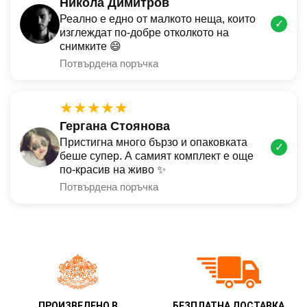
Никола Димитров
Реално е едно от малкото неща, които
✓
изглеждат по-добре отколкото на
снимките 😄
Потвърдена поръчка
★★★★★
Гергана Стоянова
Пристигна много бързо и опаковката
✓
беше супер. А самият комплект е още
по-красив на живо ✨
Потвърдена поръчка
ПРОИЗВЕДЕНО В
БЕЗПЛАТНА ДОСТАВКА