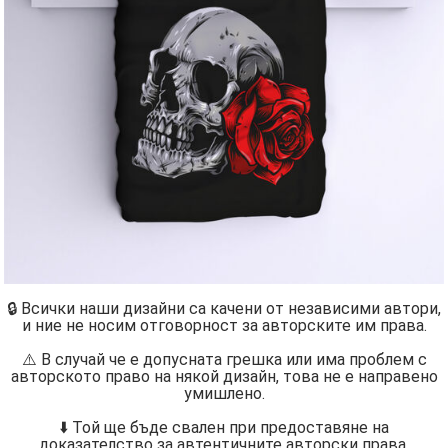
🔒 Всички наши дизайни са качени от независими автори,
и ние не носим отговорност за авторските им права.
⚠️ В случай че е допусната грешка или има проблем с
авторското право на някой дизайн, това не е направено
умишлено.
⬇️ Той ще бъде свален при предоставяне на
доказателство за автентичните авторски права.