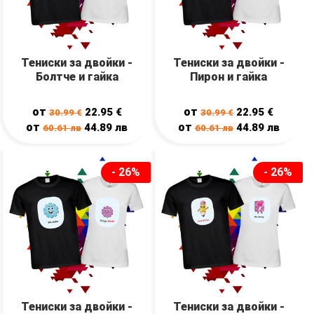
Тениски за двойки -
Тениски за двойки -
Болтче и гайка
Пирон и гайка
от
от
22.95
€
22.95
€
30.99
€
30.99
€
от
от
44.89
лв
44.89
лв
60.61
лв
60.61
лв
- 26%
- 26%
Тениски за двойки -
Тениски за двойки -