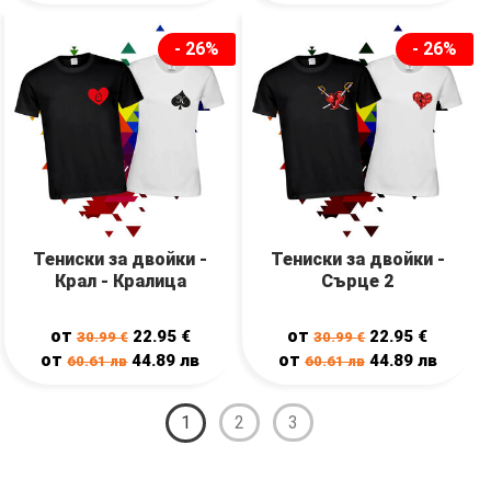
- 26%
- 26%
Тениски за двойки -
Тениски за двойки -
Крал - Кралица
Сърце 2
от
от
22.95
€
22.95
€
30.99
€
30.99
€
от
от
44.89
лв
44.89
лв
60.61
лв
60.61
лв
1
2
3