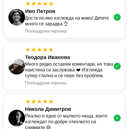
★★★★★
Иво Петров
✓
Доста по-яко изглежда на живо! Детето
много се зарадва 👌
Потвърдена поръчка
★★★★★
Теодора Иванова
Много рядко оставям коментари, но това
✓
наистина си заслужава ❤️ Изглежда
супер стилно и се пере без проблем.
Потвърдена поръчка
★★★★★
Никола Димитров
Реално е едно от малкото неща, които
✓
изглеждат по-добре отколкото на
снимките 😄