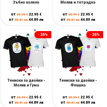
Зъбно колело
Молив и тетрадка
от
от
22.95
€
22.95
€
30.99
€
30.99
€
от
от
44.89
лв
44.89
лв
60.61
лв
60.61
лв
- 26%
- 26%
Тениски за двойки -
Тениски за двойки -
Молив и Гума
Флашка
от
от
22.95
€
22.95
€
30.99
€
30.99
€
от
от
44.89
лв
44.89
лв
60.61
лв
60.61
лв