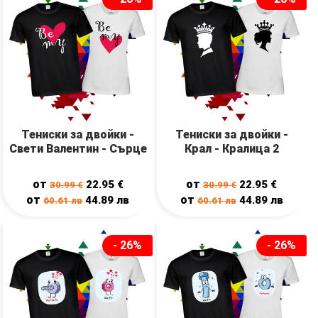
Тениски за двойки -
Тениски за двойки -
Свети Валентин - Сърце
Крал - Кралица 2
от
от
22.95
€
22.95
€
30.99
€
30.99
€
от
от
44.89
лв
44.89
лв
60.61
лв
60.61
лв
- 26%
- 26%