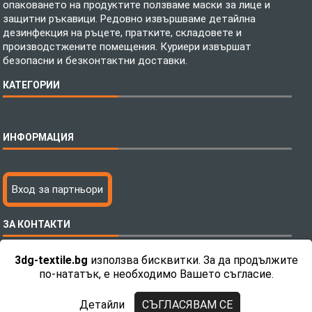
опаковането на продуктите ползваме маски за лице и
защитни ръкавици. Редовно извършваме детайлна
дезинфекция на ръцете, пратките, складовете и
производстжените помещения. Куриери извършат
безопасни и безконтактни доставки.
КАТЕГОРИИ
Спално бельо
ИНФОРМАЦИЯ
Бебешки спални комплекти
Шалтета
Тениски с пълноцветен печат
Технология на печатане
Вход за партньори
Хавлиени кърпи
Файлове за печат
Халати
Доставка
ЗА КОНТАКТИ
Пончо за водни спортове
Как да поръчам?
Микрофибърни Плажни Кърпи
Ценообразуване
3dg-textile.bg
използва бисквитки. За да продължите
Микрофибърни Велурени Кърпи
С какво сме различни?
Телефон:
0892 26 04 34 / 0896 57 42 42
по-нататък, е необходимо Вашето съгласие.
Детски пончота
Контакти
Тениски
Общи Условия
Детайли
СЪГЛАСЯВАМ СЕ
Завеси