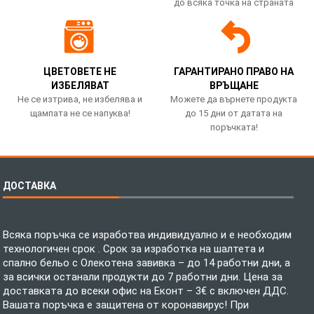
до всяка точка на страната
ЦВЕТОВЕТЕ НЕ
ГАРАНТИРАНО ПРАВО НА
ИЗБЕЛЯВАТ
ВРЪЩАНЕ
Не се изтрива, не избелява и
Можете да върнете продукта
щампата не се напуква!
до 15 дни от датата на
поръчката!
ДОСТАВКА
Всяка поръчка се изработва индивидуално и е необходим
технологичен срок . Срок за изработка на шалтета и
спално бельо с Олекотена завивка – до 14 работни дни, а
за всички останали продукти до 7 работни дни. Цена за
доставката до всеки офис на Еконт – 3€ с включен ДДС.
Вашата поръчка е защитена от коронавирус! При