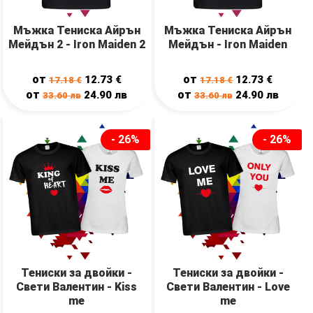
Мъжка Тениска Айрън
Мъжка Тениска Айрън
Мейдън 2 - Iron Maiden 2
Мейдън - Iron Maiden
от
от
12.73
€
12.73
€
17.18
€
17.18
€
от
от
24.90
лв
24.90
лв
33.60
лв
33.60
лв
- 26%
- 26%
Тениски за двойки -
Тениски за двойки -
Свети Валентин - Kiss
Свети Валентин - Love
me
me