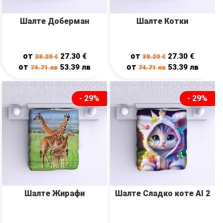
Шалте Доберман
Шалте Котки
от
от
27.30
€
27.30
€
38.20
€
38.20
€
от
от
53.39
лв
53.39
лв
74.71
лв
74.71
лв
- 29%
- 29%
Шалте Жирафи
Шалте Сладко коте AI 2