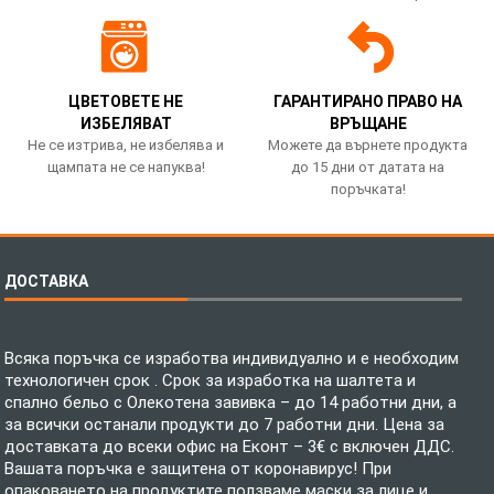
ЦВЕТОВЕТЕ НЕ
ГАРАНТИРАНО ПРАВО НА
ИЗБЕЛЯВАТ
ВРЪЩАНЕ
Не се изтрива, не избелява и
Можете да върнете продукта
щампата не се напуква!
до 15 дни от датата на
поръчката!
ДОСТАВКА
Всяка поръчка се изработва индивидуално и е необходим
технологичен срок . Срок за изработка на шалтета и
спално бельо с Олекотена завивка – до 14 работни дни, а
за всички останали продукти до 7 работни дни. Цена за
доставката до всеки офис на Еконт – 3€ с включен ДДС.
Вашата поръчка е защитена от коронавирус! При
опаковането на продуктите ползваме маски за лице и