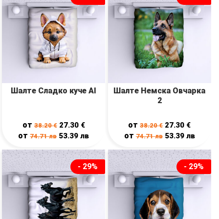
Шалте Сладко куче AI
Шалте Немска Овчарка
2
от
от
27.30
€
27.30
€
38.20
€
38.20
€
от
от
53.39
лв
53.39
лв
74.71
лв
74.71
лв
- 29%
- 29%