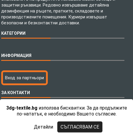
защитни ръкавици. Редовно извършваме детайлна
дезинфекция на ръцете, пратките, складовете и
производстжените помещения. Куриери извършат
безопасни и безконтактни доставки.
КАТЕГОРИИ
Спално бельо
ИНФОРМАЦИЯ
Бебешки спални комплекти
Шалтета
Тениски с пълноцветен печат
Технология на печатане
Вход за партньори
Хавлиени кърпи
Файлове за печат
Халати
Доставка
ЗА КОНТАКТИ
Пончо за водни спортове
Как да поръчам?
Микрофибърни Плажни Кърпи
Ценообразуване
3dg-textile.bg
използва бисквитки. За да продължите
Микрофибърни Велурени Кърпи
С какво сме различни?
Телефон:
0892 26 04 34 / 0896 57 42 42
по-нататък, е необходимо Вашето съгласие.
Детски пончота
Контакти
Тениски
Общи Условия
Детайли
СЪГЛАСЯВАМ СЕ
Завеси
Политика за поверителност