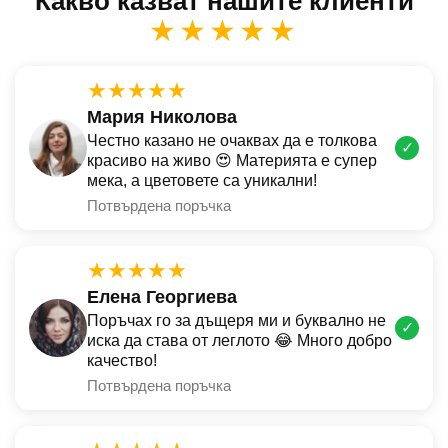
Какво казват нашите клиенти
★★★★★
★★★★★
Мария Николова
Честно казано не очаквах да е толкова
✓
красиво на живо 😍 Материята е супер
мека, а цветовете са уникални!
Потвърдена поръчка
★★★★★
Елена Георгиева
Поръчах го за дъщеря ми и буквално не
✓
иска да става от леглото 😂 Много добро
качество!
Потвърдена поръчка