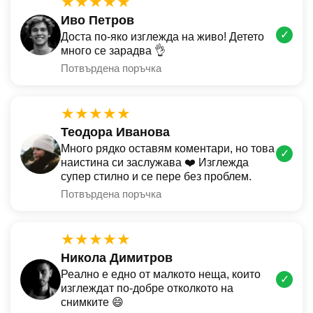
★★★★★
Иво Петров
✓
Доста по-яко изглежда на живо! Детето
много се зарадва 👌
Потвърдена поръчка
★★★★★
Теодора Иванова
Много рядко оставям коментари, но това
✓
наистина си заслужава ❤️ Изглежда
супер стилно и се пере без проблем.
Потвърдена поръчка
★★★★★
Никола Димитров
Реално е едно от малкото неща, които
✓
изглеждат по-добре отколкото на
снимките 😄