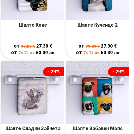
Шалте Коне
Шалте Кученце 2
от
от
27.30
€
27.30
€
38.20
€
38.20
€
от
от
53.39
лв
53.39
лв
74.71
лв
74.71
лв
- 29%
- 29%
Шалте Сладки Зайчета
Шалте Забавен Мопс