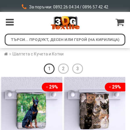
За поръчки: 0892 26 04 34 / 0896 57 42 42
»
Шалтета с Кучета и Котки
1
2
3
- 29%
- 29%