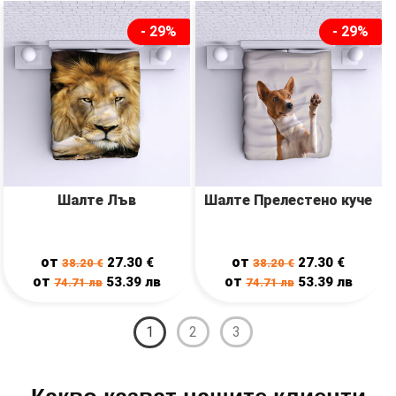
- 29%
- 29%
Шалте Лъв
Шалте Прелестено куче
от
от
27.30
€
27.30
€
38.20
€
38.20
€
от
от
53.39
лв
53.39
лв
74.71
лв
74.71
лв
1
2
3