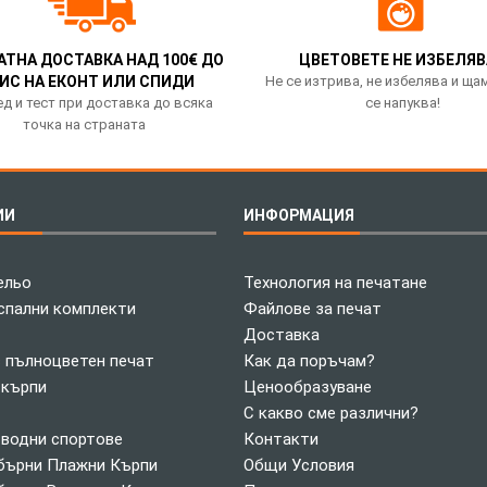
АТНА ДОСТАВКА НАД 100€ ДО
ЦВЕТОВЕТЕ НЕ ИЗБЕЛЯВ
ИС НА ЕКОНТ ИЛИ СПИДИ
Не се изтрива, не избелява и ща
д и тест при доставка до всяка
се напуква!
точка на страната
ИИ
ИНФОРМАЦИЯ
ельо
Технология на печатане
спални комплекти
Файлове за печат
Доставка
с пълноцветен печат
Как да поръчам?
 кърпи
Ценообразуване
С какво сме различни?
 водни спортове
Контакти
ърни Плажни Кърпи
Общи Условия