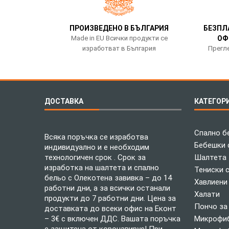
ПРОИЗВЕДЕНО В БЪЛГАРИЯ
БЕЗПЛ
Made in EU Всички продукти се
ОФ
изработват в България
Прегле
ДОСТАВКА
КАТЕГОР
Спално б
Всяка поръчка се изработва
Бебешки 
индивидуално и е необходим
технологичен срок . Срок за
Шалтета
изработка на шалтета и спално
Тениски 
бельо с Олекотена завивка – до 14
Хавлиени
работни дни, а за всички останали
Халати
продукти до 7 работни дни. Цена за
Пончо за
доставката до всеки офис на Еконт
– 3€ с включен ДДС. Вашата поръчка
Микрофиб
е защитена от коронавирус! При