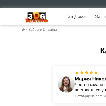
За Дома
За Т
»
Забавни Дизайни
К
★★★★★
Мария Нико
Честно казано 
цветовете са у
Потвърдена поръч