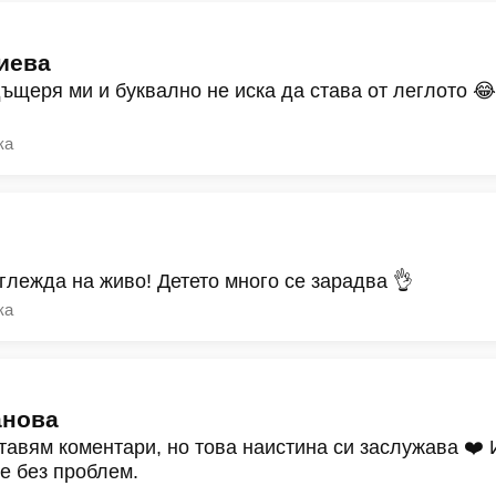
иева
дъщеря ми и буквално не иска да става от леглото 
ка
зглежда на живо! Детето много се зарадва 👌
ка
анова
тавям коментари, но това наистина си заслужава ❤️
ре без проблем.