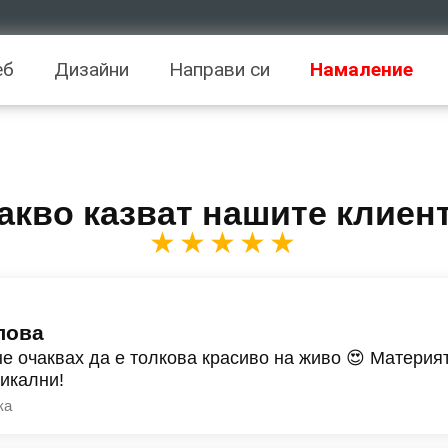
еб
Дизайни
Направи си
Намаление
акво казват нашите клиен
★★★★★
лова
не очаквах да е толкова красиво на живо 😍 Материят
никални!
ка