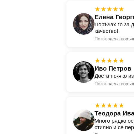
★★★★★
Елена Георг
Поръчах го за 
качество!
Потвърдена поръч
★★★★★
Иво Петров
Доста по-яко и
Потвърдена поръч
★★★★★
Теодора Ив
Много рядко ос
стилно и се пе