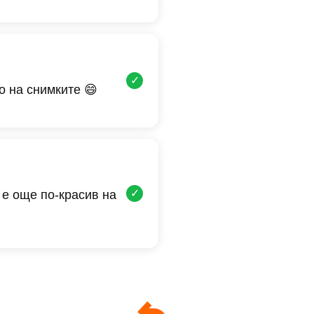
✓
о на снимките 😄
✓
 е още по-красив на