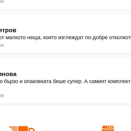
ка
итров
от малкото неща, които изглеждат по-добре отколкот
ка
янова
о бързо и опаковката беше супер. А самият комплект
ка