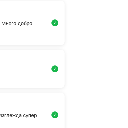
✓
 Много добро
✓
✓
 Изглежда супер