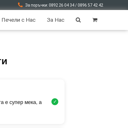
За поръчки: 0892 26 04 34 / 0896 57 42 42
Печели с Нас
За Нас
ти
✓
а е супер мека, а