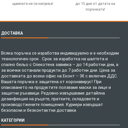
щампата не се напуква!
до 15 дни от датата на
поръчката!
ДОСТАВКА
Всяка поръчка се изработва индивидуално и е необходим
технологичен срок . Срок за изработка на шалтета и
спално бельо с Олекотена завивка – до 14 работни дни, а
за всички останали продукти до 7 работни дни. Цена за
доставката до всеки офис на Еконт – 3€ с включен ДДС.
Вашата поръчка е защитена от коронавирус! При
опаковането на продуктите ползваме маски за лице и
защитни ръкавици. Редовно извършваме детайлна
дезинфекция на ръцете, пратките, складовете и
производстжените помещения. Куриери извършат
безопасни и безконтактни доставки.
КАТЕГОРИИ