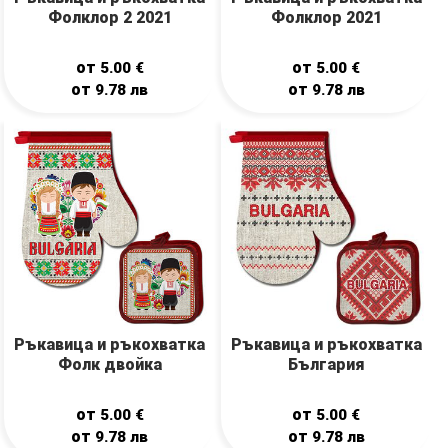
Фолклор 2 2021
Фолклор 2021
от
от
5.00
€
5.00
€
от
от
9.78
лв
9.78
лв
Ръкавицa и ръкохваткa
Ръкавицa и ръкохваткa
Фолк двойка
България
от
от
5.00
€
5.00
€
от
от
9.78
лв
9.78
лв