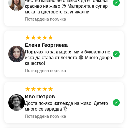
Честно казано не очаквах да е толкова
✓
красиво на живо 😍 Материята е супер
мека, а цветовете са уникални!
Потвърдена поръчка
★★★★★
Елена Георгиева
Поръчах го за дъщеря ми и буквално не
✓
иска да става от леглото 😂 Много добро
качество!
Потвърдена поръчка
★★★★★
Иво Петров
✓
Доста по-яко изглежда на живо! Детето
много се зарадва 👌
Потвърдена поръчка