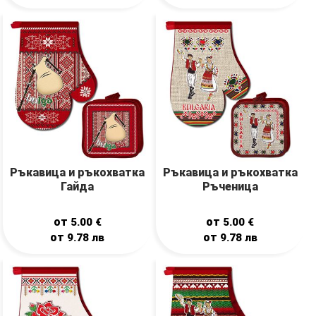
Ръкавицa и ръкохваткa
Ръкавицa и ръкохваткa
Гайда
Ръченица
от
от
5.00
€
5.00
€
от
от
9.78
лв
9.78
лв