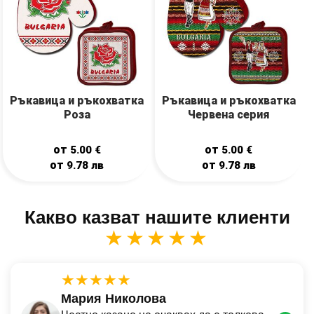
Ръкавицa и ръкохваткa
Ръкавицa и ръкохваткa
Роза
Червена серия
от
от
5.00
€
5.00
€
от
от
9.78
лв
9.78
лв
Какво казват нашите клиенти
★★★★★
★★★★★
Мария Николова