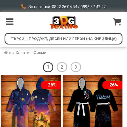
За поръчки: 0892 26 04 34 / 0896 57 42 42
»
»
Халати с Филми
1
2
3
- 26%
- 26%