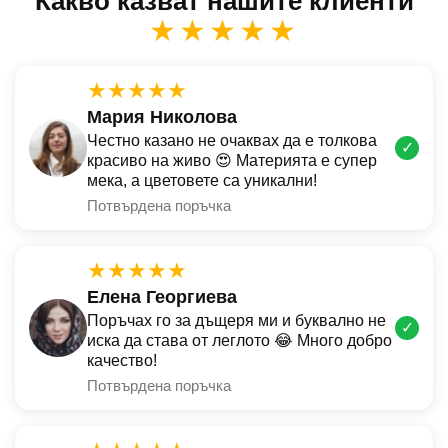
Какво казват нашите клиенти
★★★★★
★★★★★
Мария Николова
Честно казано не очаквах да е толкова
✓
красиво на живо 😍 Материята е супер
мека, а цветовете са уникални!
Потвърдена поръчка
★★★★★
Елена Георгиева
Поръчах го за дъщеря ми и буквално не
✓
иска да става от леглото 😂 Много добро
качество!
Потвърдена поръчка