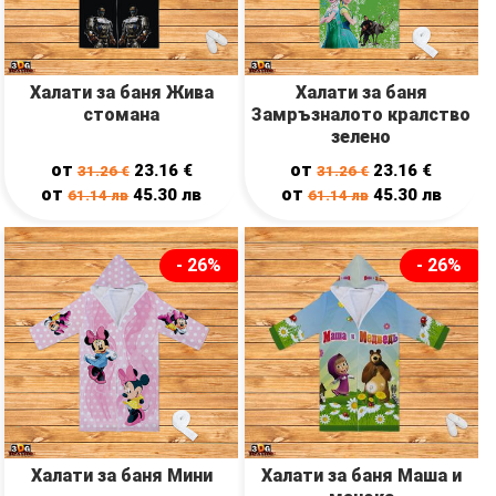
Халати за баня Жива
Халати за баня
стомана
Замръзналото кралство
зелено
от
от
23.16
€
23.16
€
31.26
€
31.26
€
от
от
45.30
лв
45.30
лв
61.14
лв
61.14
лв
- 26%
- 26%
Халати за баня Мини
Халати за баня Маша и