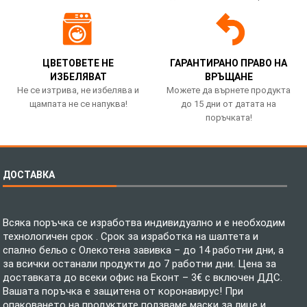
ЦВЕТОВЕТЕ НЕ
ГАРАНТИРАНО ПРАВО НА
ИЗБЕЛЯВАТ
ВРЪЩАНЕ
Не се изтрива, не избелява и
Можете да върнете продукта
щампата не се напуква!
до 15 дни от датата на
поръчката!
ДОСТАВКА
Всяка поръчка се изработва индивидуално и е необходим
технологичен срок . Срок за изработка на шалтета и
спално бельо с Олекотена завивка – до 14 работни дни, а
за всички останали продукти до 7 работни дни. Цена за
доставката до всеки офис на Еконт – 3€ с включен ДДС.
Вашата поръчка е защитена от коронавирус! При
опаковането на продуктите ползваме маски за лице и