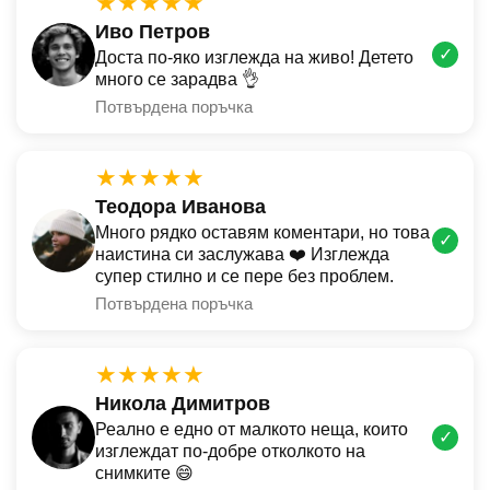
★★★★★
Иво Петров
✓
Доста по-яко изглежда на живо! Детето
много се зарадва 👌
Потвърдена поръчка
★★★★★
Теодора Иванова
Много рядко оставям коментари, но това
✓
наистина си заслужава ❤️ Изглежда
супер стилно и се пере без проблем.
Потвърдена поръчка
★★★★★
Никола Димитров
Реално е едно от малкото неща, които
✓
изглеждат по-добре отколкото на
снимките 😄