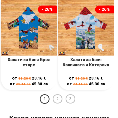
- 26%
- 26%
Халати за баня Брол
Халати за баня
старс
Калинката и Котарака
от
от
23.16
€
23.16
€
31.26
€
31.26
€
от
от
45.30
лв
45.30
лв
61.14
лв
61.14
лв
1
2
3