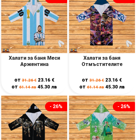
Халати за баня Меси
Халати за баня
Аржентина
Отмъстителите
от
от
23.16
€
23.16
€
31.26
€
31.26
€
от
от
45.30
лв
45.30
лв
61.14
лв
61.14
лв
- 26%
- 26%