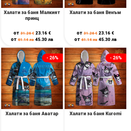
Халати за баня Малкият
Халати за баня Венъм
принц
от
от
23.16
€
23.16
€
31.26
€
31.26
€
от
от
45.30
лв
45.30
лв
61.14
лв
61.14
лв
- 26%
- 26%
Халати за баня Аватар
Халати за баня Kuromi