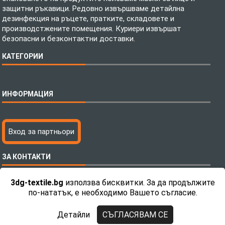
защитни ръкавици. Редовно извършваме детайлна
дезинфекция на ръцете, пратките, складовете и
производстжените помещения. Куриери извършат
безопасни и безконтактни доставки.
КАТЕГОРИИ
Спално бельо
ИНФОРМАЦИЯ
Бебешки спални комплекти
Шалтета
Тениски с пълноцветен печат
Технология на печатане
Вход за партньори
Хавлиени кърпи
Файлове за печат
Халати
Доставка
ЗА КОНТАКТИ
Пончо за водни спортове
Как да поръчам?
Микрофибърни Плажни Кърпи
Ценообразуване
3dg-textile.bg
използва бисквитки. За да продължите
Микрофибърни Велурени Кърпи
С какво сме различни?
Телефон:
0892 26 04 34 / 0896 57 42 42
по-нататък, е необходимо Вашето съгласие.
Детски пончота
Контакти
Тениски
Общи Условия
Детайли
СЪГЛАСЯВАМ СЕ
Завеси
Политика за поверителност