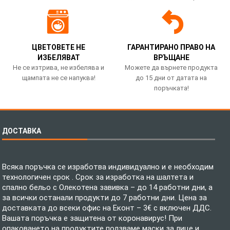
ЦВЕТОВЕТЕ НЕ
ГАРАНТИРАНО ПРАВО НА
ИЗБЕЛЯВАТ
ВРЪЩАНЕ
Не се изтрива, не избелява и
Можете да върнете продукта
щампата не се напуква!
до 15 дни от датата на
поръчката!
ДОСТАВКА
Всяка поръчка се изработва индивидуално и е необходим
технологичен срок . Срок за изработка на шалтета и
спално бельо с Олекотена завивка – до 14 работни дни, а
за всички останали продукти до 7 работни дни. Цена за
доставката до всеки офис на Еконт – 3€ с включен ДДС.
Вашата поръчка е защитена от коронавирус! При
опаковането на продуктите ползваме маски за лице и