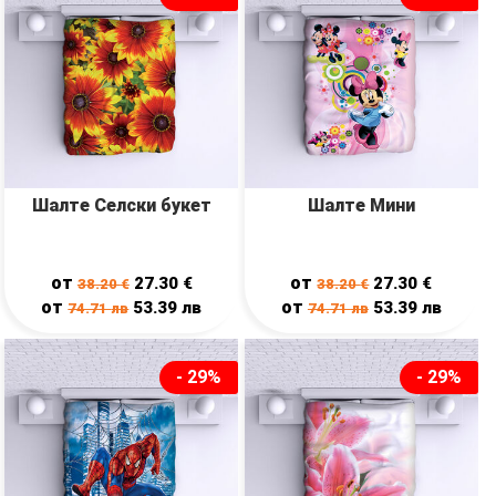
Шалте Селски букет
Шалте Мини
от
от
27.30
€
27.30
€
38.20
€
38.20
€
от
от
53.39
лв
53.39
лв
74.71
лв
74.71
лв
- 29%
- 29%