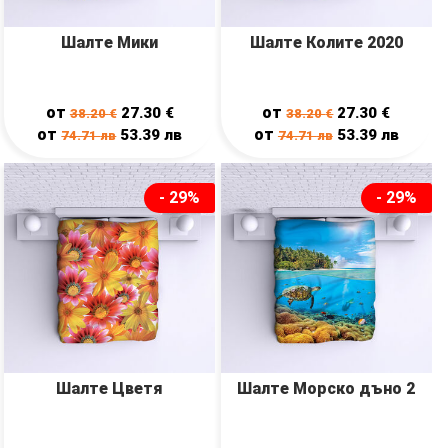
Шалте Мики
Шалте Колите 2020
от
от
27.30
€
27.30
€
38.20
€
38.20
€
от
от
53.39
лв
53.39
лв
74.71
лв
74.71
лв
- 29%
- 29%
Шалте Цветя
Шалте Морско дъно 2