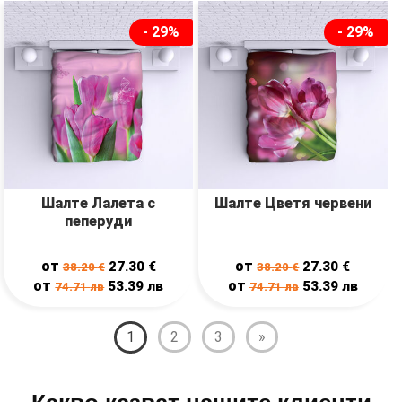
- 29%
- 29%
Шалте Лалета с
Шалте Цветя червени
пеперуди
от
от
27.30
€
27.30
€
38.20
€
38.20
€
от
от
53.39
лв
53.39
лв
74.71
лв
74.71
лв
1
2
3
»