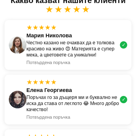
Какво казват нашите клиенти
★★★★★
★★★★★
Мария Николова
Честно казано не очаквах да е толкова
✓
красиво на живо 😍 Материята е супер
мека, а цветовете са уникални!
Потвърдена поръчка
★★★★★
Елена Георгиева
Поръчах го за дъщеря ми и буквално не
✓
иска да става от леглото 😂 Много добро
качество!
Потвърдена поръчка