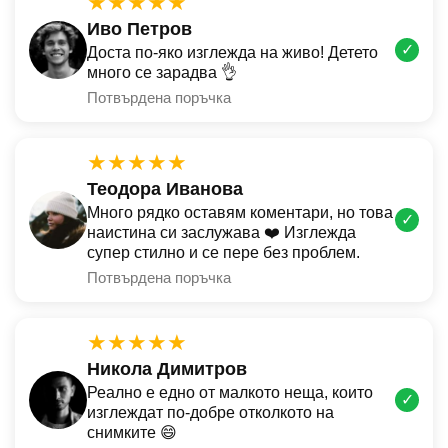
★★★★★
Иво Петров
✓
Доста по-яко изглежда на живо! Детето
много се зарадва 👌
Потвърдена поръчка
★★★★★
Теодора Иванова
Много рядко оставям коментари, но това
✓
наистина си заслужава ❤️ Изглежда
супер стилно и се пере без проблем.
Потвърдена поръчка
★★★★★
Никола Димитров
Реално е едно от малкото неща, които
✓
изглеждат по-добре отколкото на
снимките 😄