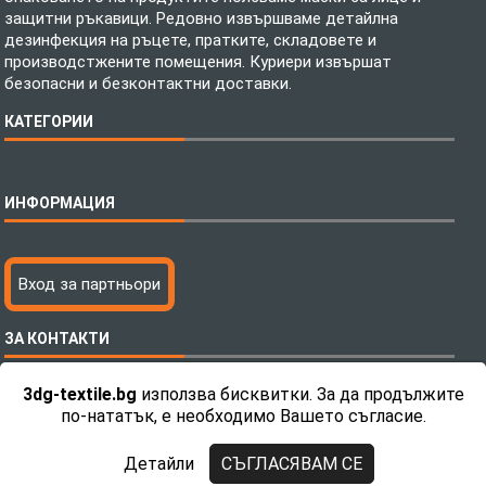
защитни ръкавици. Редовно извършваме детайлна
дезинфекция на ръцете, пратките, складовете и
производстжените помещения. Куриери извършат
безопасни и безконтактни доставки.
КАТЕГОРИИ
Спално бельо
ИНФОРМАЦИЯ
Бебешки спални комплекти
Шалтета
Тениски с пълноцветен печат
Технология на печатане
Вход за партньори
Хавлиени кърпи
Файлове за печат
Халати
Доставка
ЗА КОНТАКТИ
Пончо за водни спортове
Как да поръчам?
Микрофибърни Плажни Кърпи
Ценообразуване
3dg-textile.bg
използва бисквитки. За да продължите
Микрофибърни Велурени Кърпи
С какво сме различни?
Телефон:
0892 26 04 34 / 0896 57 42 42
по-нататък, е необходимо Вашето съгласие.
Детски пончота
Контакти
Тениски
Общи Условия
Детайли
СЪГЛАСЯВАМ СЕ
Завеси
Политика за поверителност