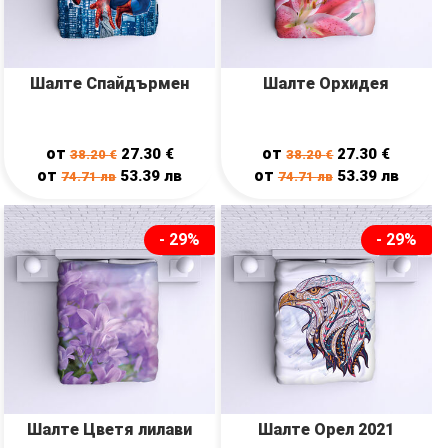
Шалте Спайдърмен
Шалте Орхидея
от
от
27.30
€
27.30
€
38.20
€
38.20
€
от
от
53.39
лв
53.39
лв
74.71
лв
74.71
лв
- 29%
- 29%
Шалте Цветя лилави
Шалте Орел 2021