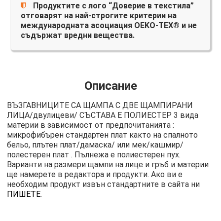
Продуктите с лого “Доверие в текстила”
отговарят на най-строгите критерии на
международната асоциация OEKO-TEX® и не
съдържат вредни вещества.
Описание
ВЪЗГАВНИЦИТЕ СА ЩАМПА С ДВЕ ЩАМПИРАНИ
ЛИЦА/двулицеви/ СЪСТАВА Е ПОЛИЕСТЕР 3 вида
материи в зависимост от предпочитанията :
микрофибърен стандартен плат както на спалното
бельо, плътен плат/дамаска/ или мек/кашмир/
полестерен плат . Пълнежа е полиестерен пух.
Варианти на размери щампи на лице и гръб и материи
ще намерете в редактора и продукти. Ако ви е
необходим продукт извън стандартните в сайта ни
ПИШЕТЕ
.