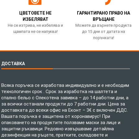
ЦВЕТОВЕТЕ НЕ
ГАРАНТИРАНО ПРАВО НА
ИЗБЕЛЯВАТ
ВРЪЩАНЕ
Не се изтрива, не избелява и
Можете да върнете продукта
щампата не се напуква!
до 15 дни от датата на
поръчката!
ДОСТАВКА
Всяка поръчка се изработва индивидуално и е необходим
технологичен срок . Срок за изработка на шалтета и
спално бельо с Олекотена завивка – до 14 работни дни, а
за всички останали продукти до 7 работни дни. Цена за
доставката до всеки офис на Еконт – 3€ с включен ДДС.
Вашата поръчка е защитена от коронавирус! При
опаковането на продуктите ползваме маски за лице и
защитни ръкавици. Редовно извършваме детайлна
дезинфекция на ръцете, пратките, складовете и