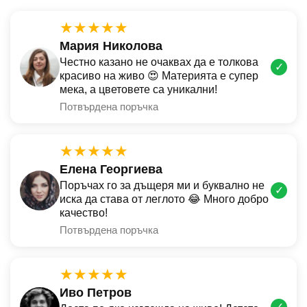
★★★★★
Мария Николова
Честно казано не очаквах да е толкова
✓
красиво на живо 😍 Материята е супер
мека, а цветовете са уникални!
Потвърдена поръчка
★★★★★
Елена Георгиева
Поръчах го за дъщеря ми и буквално не
✓
иска да става от леглото 😂 Много добро
качество!
Потвърдена поръчка
★★★★★
Иво Петров
✓