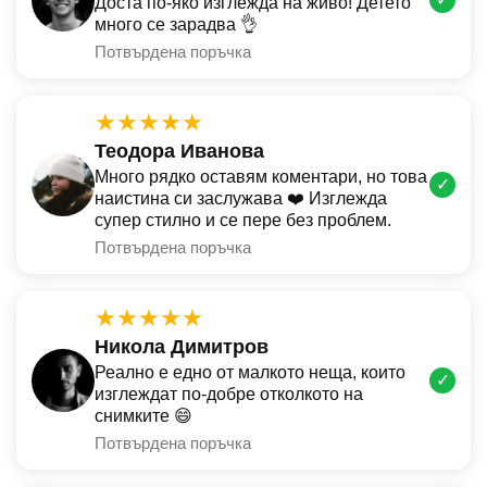
Доста по-яко изглежда на живо! Детето
много се зарадва 👌
Потвърдена поръчка
★★★★★
Теодора Иванова
Много рядко оставям коментари, но това
✓
наистина си заслужава ❤️ Изглежда
супер стилно и се пере без проблем.
Потвърдена поръчка
★★★★★
Никола Димитров
Реално е едно от малкото неща, които
✓
изглеждат по-добре отколкото на
снимките 😄
Потвърдена поръчка