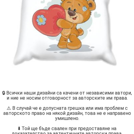
🔒 Всички наши дизайни са качени от независими автори,
и ние не носим отговорност за авторските им права.
⚠️ В случай че е допусната грешка или има проблем с
авторското право на някой дизайн, това не е направено
умишлено.
⬇️ Той ще бъде свален при предоставяне на
доказателство за автентичните авторски права.