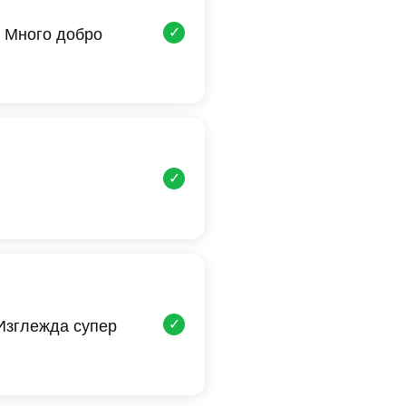
✓
 Много добро
✓
✓
 Изглежда супер