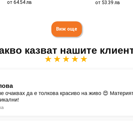
от
64.54
лв
от
53.39
лв
Виж още
акво казват нашите клиен
★★★★★
лова
не очаквах да е толкова красиво на живо 😍 Материят
никални!
ка