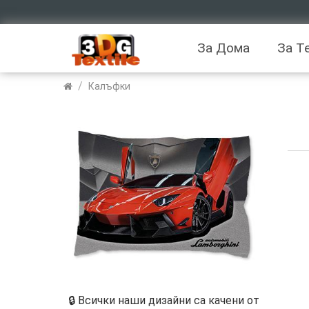
За Дома
За Т
/
Калъфки
🔒 Всички наши дизайни са качени от