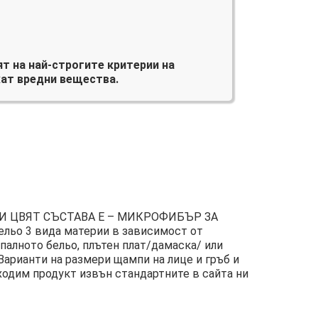
т на най-строгите критерии на
ат вредни вещества.
И ЦВЯТ СЪСТАВА Е – МИКРОФИБЪР ЗА
льо 3 вида материи в зависимост от
палното бельо, плътен плат/дамаска/ или
Варианти на размери щампи на лице и гръб и
ходим продукт извън стандартните в сайта ни