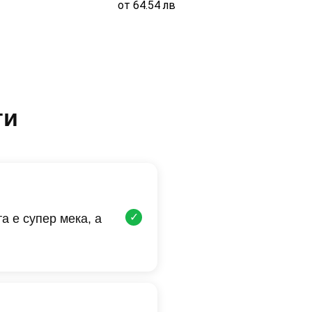
от
64.54
лв
ти
✓
а е супер мека, а