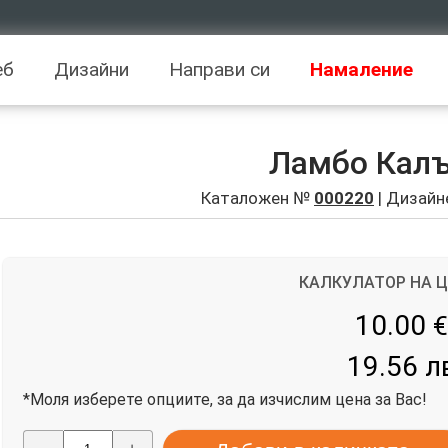
еб
Дизайни
Направи си
Намаление
Ламбо Кал
Каталожен №
000220
| Дизайн
КАЛКУЛАТОР НА 
10.00
€
19.56 л
*Моля изберете опциите, за да изчислим цена за Вас!