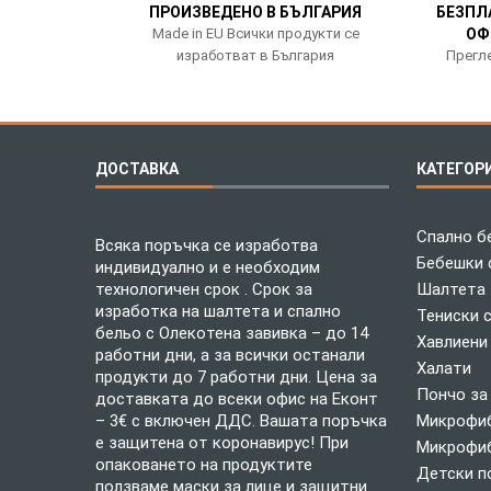
ПРОИЗВЕДЕНО В БЪЛГАРИЯ
БЕЗПЛ
Made in EU Всички продукти се
ОФ
изработват в България
Прегле
ДОСТАВКА
КАТЕГОР
Спално б
Всяка поръчка се изработва
Бебешки 
индивидуално и е необходим
технологичен срок . Срок за
Шалтета
изработка на шалтета и спално
Тениски 
бельо с Олекотена завивка – до 14
Хавлиени
работни дни, а за всички останали
Халати
продукти до 7 работни дни. Цена за
Пончо за
доставката до всеки офис на Еконт
– 3€ с включен ДДС. Вашата поръчка
Микрофиб
е защитена от коронавирус! При
Микрофиб
опаковането на продуктите
Детски п
ползваме маски за лице и защитни