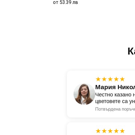
от
53.39
лв
К
★★★★★
Мария Нико
Честно казано 
цветовете са у
Потвърдена поръч
★★★★★