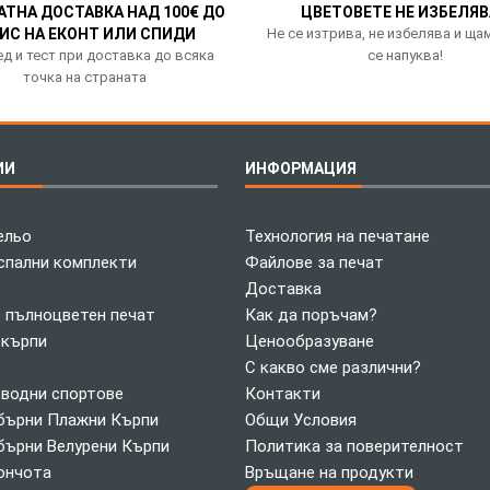
АТНА ДОСТАВКА НАД 100€ ДО
ЦВЕТОВЕТЕ НЕ ИЗБЕЛЯВ
ИС НА ЕКОНТ ИЛИ СПИДИ
Не се изтрива, не избелява и ща
д и тест при доставка до всяка
се напуква!
точка на страната
ИИ
ИНФОРМАЦИЯ
ельо
Технология на печатане
спални комплекти
Файлове за печат
Доставка
с пълноцветен печат
Как да поръчам?
 кърпи
Ценообразуване
С какво сме различни?
 водни спортове
Контакти
ърни Плажни Кърпи
Общи Условия
ърни Велурени Кърпи
Политика за поверителност
ончота
Връщане на продукти