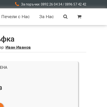
За поръчки: 0892 26 04 34 / 0896 57 42 42
Печели с Нас
За Нас
ъфка
ер:
Иван Иванов
ЦЕНА
в