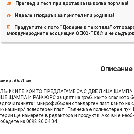
Преглед и тест при доставка на всяка поръчка!
Идеален подарък за приятел или роднина!
Продуктите с лого “Доверие в текстила” отговаря
международната асоциация OEKO-TEX® и не съдърж
Описание
змер 50х70см
ЛЪФКИТЕ КОЙТО ПРЕДЛАГАМЕ СА С ДВЕ ЛИЦА ЩАМПА 
ЦЕ ЩАМПА И РАНФОРС за цвят на гръб, както спалното бе
едпочитанията : микрофибърен стандартен плат както на с
к/кашмир/ полестерен плат . Пълнежа е полиестерен пух. 
терии ще намерете в редактора и продукти. Ако ви е необ
 обадете на
0892 26 04 34
.