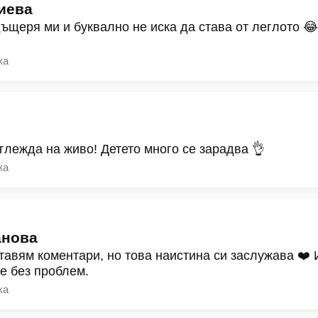
иева
дъщеря ми и буквално не иска да става от леглото 
ка
зглежда на живо! Детето много се зарадва 👌
ка
анова
тавям коментари, но това наистина си заслужава ❤️
ре без проблем.
ка