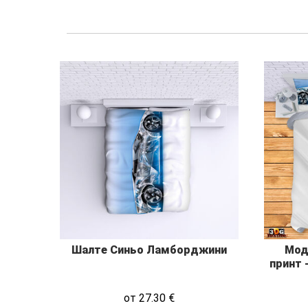
Шалте Синьо Ламборджини
Мод
принт 
от
27.30
€