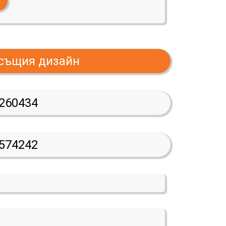
 същия дизайн
260434
574242