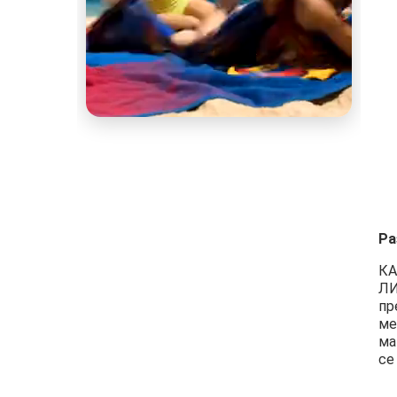
Ра
КА
ЛИ
пр
ме
ма
се