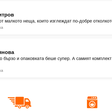
итров
от малкото неща, които изглеждат по-добре отколкот
ка
янова
о бързо и опаковката беше супер. А самият комплект
ка