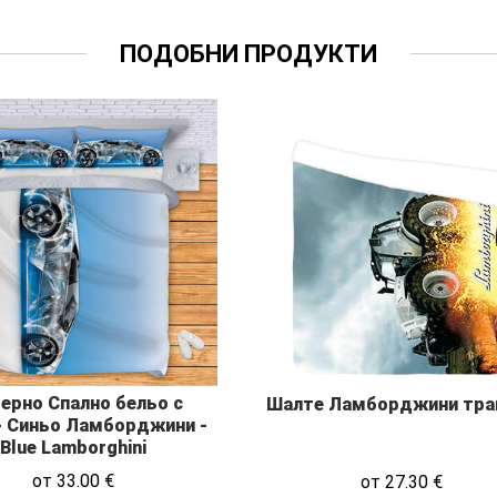
ПОДОБНИ ПРОДУКТИ
ерно Спално бельо с
Шалте Ламборджини тра
- Синьо Ламборджини -
Blue Lamborghini
от
33.00
€
от
27.30
€