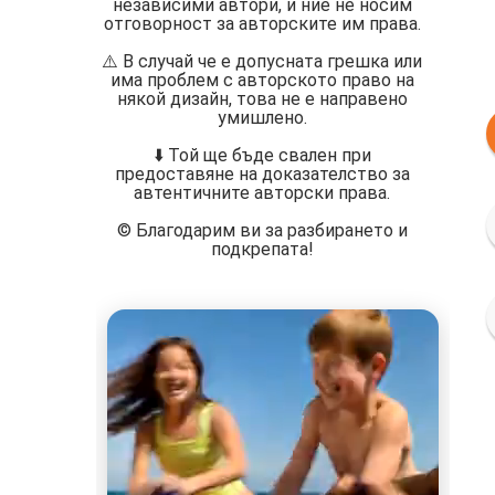
независими автори, и ние не носим
отговорност за авторските им права.
⚠️ В случай че е допусната грешка или
има проблем с авторското право на
някой дизайн, това не е направено
умишлено.
⬇️ Той ще бъде свален при
предоставяне на доказателство за
автентичните авторски права.
©️ Благодарим ви за разбирането и
подкрепата!